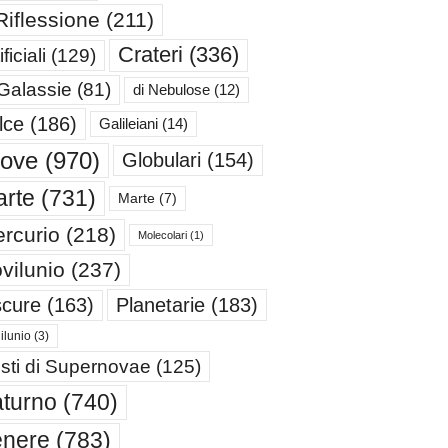
Riflessione
(211)
Crateri
(336)
ificiali
(129)
 Galassie
(81)
di Nebulose
(12)
lce
(186)
Galileiani
(14)
iove
(970)
Globulari
(154)
rte
(731)
Marte
(7)
rcurio
(218)
Molecolari
(1)
vilunio
(237)
cure
(163)
Planetarie
(183)
ilunio
(3)
sti di Supernovae
(125)
turno
(740)
enere
(783)