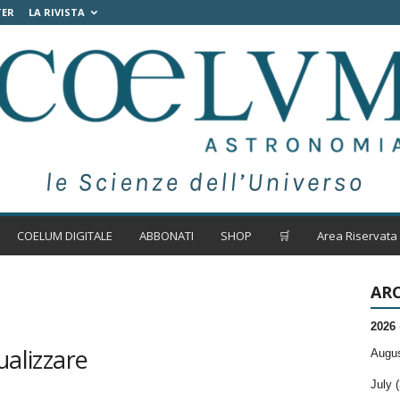
TER
LA RIVISTA
COELUM DIGITALE
ABBONATI
SHOP
🛒
Area Riservata
ARC
2026
ualizzare
Augus
July (