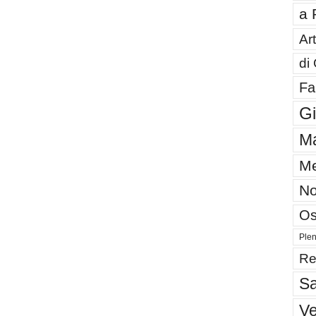
a 
Art
di
Fa
G
Ma
Me
No
Os
Plen
Re
Sa
V