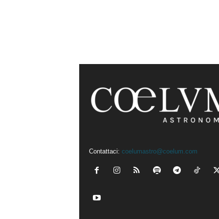
Contattaci:
coelumastro@coelum.com