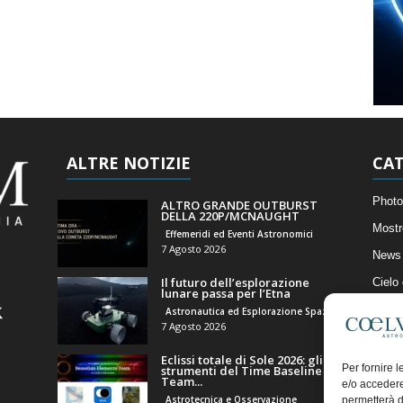
ALTRE NOTIZIE
CAT
Photo
ALTRO GRANDE OUTBURST
DELLA 220P/MCNAUGHT
Mostr
Effemeridi ed Eventi Astronomici
7 Agosto 2026
News 
Il futuro dell’esplorazione
Cielo
lunare passa per l’Etna
Astro
Astronautica ed Esplorazione Spaziale
7 Agosto 2026
Artico
Eclissi totale di Sole 2026: gli
Il Bl
Per fornire 
strumenti del Time Baseline
Team...
e/o accedere
Astrotecnica e Osservazione
permetterà d