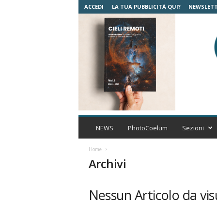
ACCEDI
LA TUA PUBBLICITÀ QUI?
NEWSLET
C
o
NEWS
PhotoCoelum
Sezioni
e
l
Home
u
Archivi
m
A
s
Nessun Articolo da vis
t
r
o