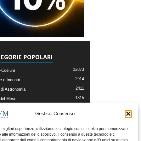
EGORIE POPOLARI
12873
-Coelum
2914
e e Incontri
2411
di Astronomia
1315
 del Mese
365
nomia, Astrofisica e Cosmologia
Gestisci Consenso
268
li e Risorse On-Line
192
og della Redazione
le migliori esperienze, utilizziamo tecnologie come i cookie per memorizzare
 alle informazioni del dispositivo. Il consenso a queste tecnologie ci
i elaborare dati come il comportamento di navigazione o ID unici su questo