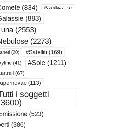
Comete
(834)
#Costellazioni
(2)
alassie
(883)
Luna
(2553)
Nebulose
(2273)
#Satelliti
(169)
aneti
(20)
#Sole
(1211)
yline
(41)
artrail
(67)
upernovae
(113)
utti i soggetti
13600)
Emissione
(523)
erti
(386)