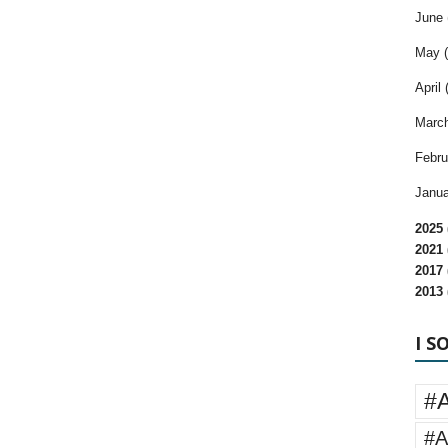
June 
May (
April 
March
Febru
Janua
2025 
2021 
2017 
2013 
I S
#
#A