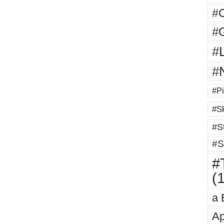
#
#G
#
#
#Pi
#Sk
#St
#S
#T
(
a 
Ap