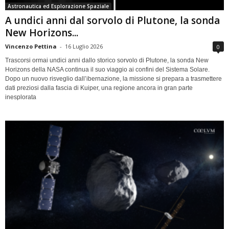
Astronautica ed Esplorazione Spaziale
A undici anni dal sorvolo di Plutone, la sonda
New Horizons...
Vincenzo Pettina
-
16 Luglio 2026
0
Trascorsi ormai undici anni dallo storico sorvolo di Plutone, la sonda New
Horizons della NASA continua il suo viaggio ai confini del Sistema Solare.
Dopo un nuovo risveglio dall’ibernazione, la missione si prepara a trasmettere
dati preziosi dalla fascia di Kuiper, una regione ancora in gran parte
inesplorata