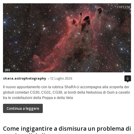
280
shara.astrophotography
-
12 Luglio 2026
0
Il nuovo appuntamento con la rubrica ShaRA ci accompagna alla scoperta dei
globuli cometari CG30, CG31, CG38, ai bordi della Nebulosa di Gum a cavallo
tra le costellazioni della Poppa e della Vela
Continua a leggere
Come ingigantire a dismisura un problema di