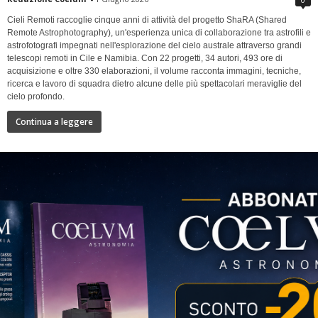
Cieli Remoti raccoglie cinque anni di attività del progetto ShaRA (Shared
Remote Astrophotography), un'esperienza unica di collaborazione tra astrofili e
astrofotografi impegnati nell'esplorazione del cielo australe attraverso grandi
telescopi remoti in Cile e Namibia. Con 22 progetti, 34 autori, 493 ore di
acquisizione e oltre 330 elaborazioni, il volume racconta immagini, tecniche,
ricerca e lavoro di squadra dietro alcune delle più spettacolari meraviglie del
cielo profondo.
Continua a leggere