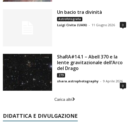
Un bacio tra divinità
Astrofotografia
Luigi Civita (UAN)
-
11 Giugno 2026
0
ShaRA#14.1 – Abell 370 e la
lente gravitazionale dell’Arco
del Drago
279
shara.astrophotography
-
9 Aprile 2026
0
Carica altri
DIDATTICA E DIVULGAZIONE