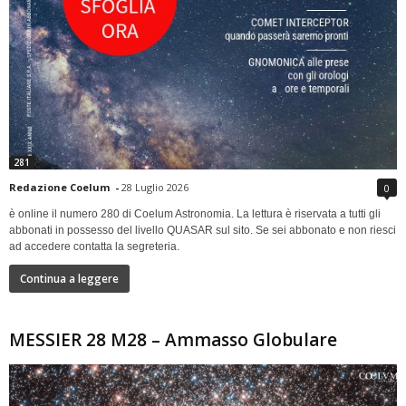
281
Redazione Coelum
-
28 Luglio 2026
0
è online il numero 280 di Coelum Astronomia. La lettura è riservata a tutti gli
abbonati in possesso del livello QUASAR sul sito. Se sei abbonato e non riesci
ad accedere contatta la segreteria.
Continua a leggere
MESSIER 28 M28 – Ammasso Globulare