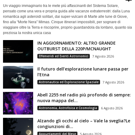
Un viaggio immaginario tra le mete più affascinanti del Sistema Solare,
pensato come una vera e propria guida alle vacanze extraterrestri: dalla Luna
romantica agli asteroidi solitari, dai super-vulcani di Marte alle lune di Giove,
fino alla “Morte Nera” Mimas. Cinque itinerari impossibili, per sognare di
viaggiare oltre la Terra e riscoprire, proprio guardandola da lontano, quanto sia
preziosa la nostra unica casa
IN AGGIORNAMENTO: ALTRO GRANDE
OUTBURST DELLA 220P/MCNAUGHT
Effemeridi ed Eventi Astronomici
7 Agosto 2026
Il futuro dell’esplorazione lunare passa per
l’Etna
Astronautica ed Esplorazione Spaziale
7 Agosto 2026
Abell 2255 nel radio più profondo di sempre:
nuova mappa del...
Astronomia, Astrofisica e Cosmologia
6 Agosto 2026
Alzando gli occhi al cielo – Vale la sveglia?Le
congiunzioni di...
Appuntamenti del Mese
5 Agosto 2026