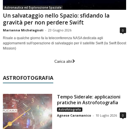
Astronautica ed Esplorazione Spaziale
Un salvataggio nello Spazio: sfidando la
gravità per non perdere Swift
Marianna Michelagnoli
-
23 Giugno 2026
0
Risale a qualche giorno fa la teleconferenza NASA dedicata agli
aggiornamenti sull'operazione di salvataggio per il satellite Swift (la Swift Boost
Mission)
Carica altri
ASTROFOTOGRAFIA
Tempo Siderale: applicazioni
pratiche in Astrofotografia
Astrofotografia
Agnese Caramanico
-
10 Luglio 2026
0