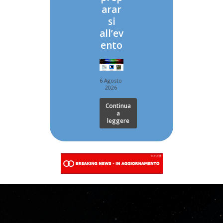
arar
si
all’ev
ento
6 Agosto
2026
Continua
a
leggere