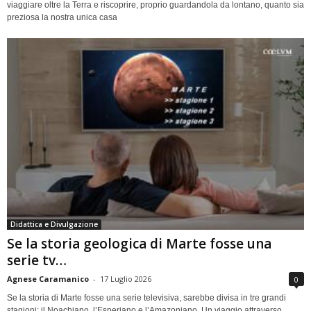
viaggiare oltre la Terra e riscoprire, proprio guardandola da lontano, quanto sia
preziosa la nostra unica casa
Didattica e Divulgazione
Se la storia geologica di Marte fosse una
serie tv…
Agnese Caramanico
-
17 Luglio 2026
0
Se la storia di Marte fosse una serie televisiva, sarebbe divisa in tre grandi
stagioni: il Noachiano, l’Esperiano e l’Amazoniano. Un viaggio attraverso