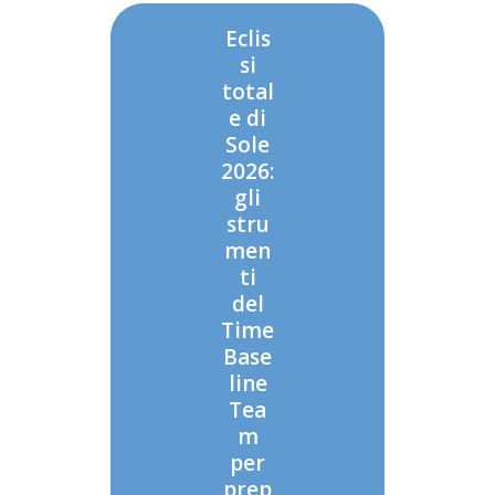
Eclis
si
total
e di
Sole
2026:
gli
stru
men
ti
del
Time
Base
line
Tea
m
per
prep