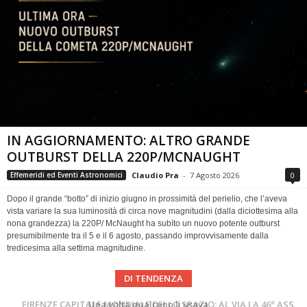
IN AGGIORNAMENTO: ALTRO GRANDE
OUTBURST DELLA 220P/MCNAUGHT
Claudio Pra
-
7 Agosto 2026
0
Effemeridi ed Eventi Astronomici
Dopo il grande “botto” di inizio giugno in prossimità del perielio, che l’aveva
vista variare la sua luminosità di circa nove magnitudini (dalla diciottesima alla
nona grandezza) la 220P/ McNaught ha subìto un nuovo potente outburst
presumibilmente tra il 5 e il 6 agosto, passando improvvisamente dalla
tredicesima alla settima magnitudine.
DI TENDENZA
Cielo del Mese di Agosto 2026
FIRENZE CAPITALE MONDIALE DELLO SPAZIO: AL VIA LA 46ª ASSEMBLEA SCIENTIFICA DEL COSPAR