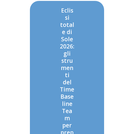
Eclis
si
total
e di
Sole
2026:
gli
stru
men
ti
del
Time
Base
line
Tea
m
per
prep