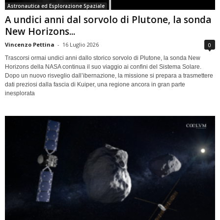
Astronautica ed Esplorazione Spaziale
A undici anni dal sorvolo di Plutone, la sonda
New Horizons...
Vincenzo Pettina
-
16 Luglio 2026
0
Trascorsi ormai undici anni dallo storico sorvolo di Plutone, la sonda New
Horizons della NASA continua il suo viaggio ai confini del Sistema Solare.
Dopo un nuovo risveglio dall’ibernazione, la missione si prepara a trasmettere
dati preziosi dalla fascia di Kuiper, una regione ancora in gran parte
inesplorata