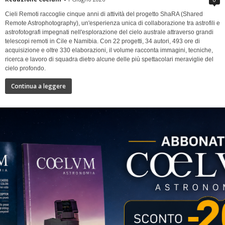
Cieli Remoti raccoglie cinque anni di attività del progetto ShaRA (Shared
Remote Astrophotography), un'esperienza unica di collaborazione tra astrofili e
astrofotografi impegnati nell'esplorazione del cielo australe attraverso grandi
telescopi remoti in Cile e Namibia. Con 22 progetti, 34 autori, 493 ore di
acquisizione e oltre 330 elaborazioni, il volume racconta immagini, tecniche,
ricerca e lavoro di squadra dietro alcune delle più spettacolari meraviglie del
cielo profondo.
Continua a leggere