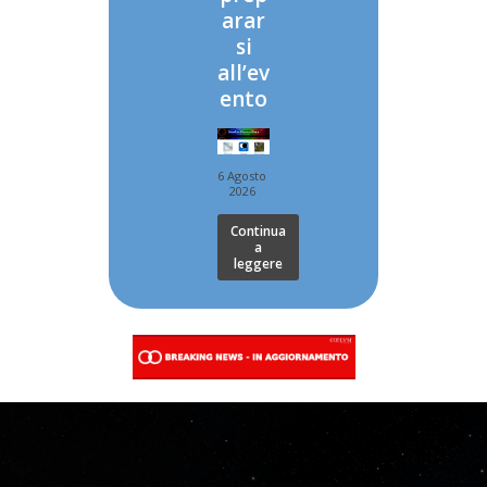
arar
si
all’ev
ento
6 Agosto
2026
Continua
a
leggere