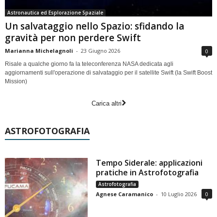
Astronautica ed Esplorazione Spaziale
Un salvataggio nello Spazio: sfidando la
gravità per non perdere Swift
Marianna Michelagnoli
-
23 Giugno 2026
0
Risale a qualche giorno fa la teleconferenza NASA dedicata agli
aggiornamenti sull'operazione di salvataggio per il satellite Swift (la Swift Boost
Mission)
Carica altri
ASTROFOTOGRAFIA
Tempo Siderale: applicazioni
pratiche in Astrofotografia
Astrofotografia
Agnese Caramanico
-
10 Luglio 2026
0