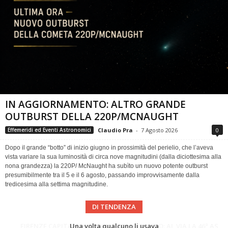
IN AGGIORNAMENTO: ALTRO GRANDE
OUTBURST DELLA 220P/MCNAUGHT
Claudio Pra
-
7 Agosto 2026
0
Effemeridi ed Eventi Astronomici
Dopo il grande “botto” di inizio giugno in prossimità del perielio, che l’aveva
vista variare la sua luminosità di circa nove magnitudini (dalla diciottesima alla
nona grandezza) la 220P/ McNaught ha subìto un nuovo potente outburst
presumibilmente tra il 5 e il 6 agosto, passando improvvisamente dalla
tredicesima alla settima magnitudine.
DI TENDENZA
Cielo del Mese di Agosto 2026
FIRENZE CAPITALE MONDIALE DELLO SPAZIO: AL VIA LA 46ª ASSEMBLEA SCIENTIFICA DEL COSPAR