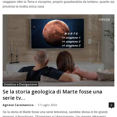
viaggiare oltre la Terra e riscoprire, proprio guardandola da lontano, quanto sia
preziosa la nostra unica casa
Didattica e Divulgazione
Se la storia geologica di Marte fosse una
serie tv…
Agnese Caramanico
-
17 Luglio 2026
0
Se la storia di Marte fosse una serie televisiva, sarebbe divisa in tre grandi
stagioni: il Noachiano, l’Esperiano e l’Amazoniano. Un viaggio attraverso