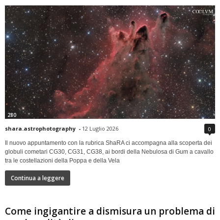
280
shara.astrophotography
-
12 Luglio 2026
0
Il nuovo appuntamento con la rubrica ShaRA ci accompagna alla scoperta dei
globuli cometari CG30, CG31, CG38, ai bordi della Nebulosa di Gum a cavallo
tra le costellazioni della Poppa e della Vela
Continua a leggere
Come ingigantire a dismisura un problema di