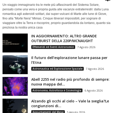
Un viaggio immaginario tra le mete più affascinanti del Sistema Solare,
pensato come una vera e propria guida alle vacanze extraterrestri: dalla Luna
romantica agli asteroidi solitari, dai super-vulcani di Marte alle lune di Giove,
fino alla “Morte Nera” Mimas. Cinque itinerari impossibili, per sognare di
viaggiare oltre la Terra e riscoprire, proprio guardandola da lontano, quanto sia
preziosa la nostra unica casa
IN AGGIORNAMENTO: ALTRO GRANDE
OUTBURST DELLA 220P/MCNAUGHT
Effemeridi ed Eventi Astronomici
7 Agosto 2026
Il futuro dell’esplorazione lunare passa per
l’Etna
Astronautica ed Esplorazione Spaziale
7 Agosto 2026
Abell 2255 nel radio più profondo di sempre:
nuova mappa del...
Astronomia, Astrofisica e Cosmologia
6 Agosto 2026
Alzando gli occhi al cielo – Vale la sveglia?Le
congiunzioni di...
Appuntamenti del Mese
5 Agosto 2026