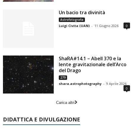
Un bacio tra divinità
Astrofotografia
Luigi Civita (UAN)
-
11 Giugno 2026
0
ShaRA#14.1 – Abell 370 e la
lente gravitazionale dell’Arco
del Drago
279
shara.astrophotography
-
9 Aprile 2026
0
Carica altri
DIDATTICA E DIVULGAZIONE