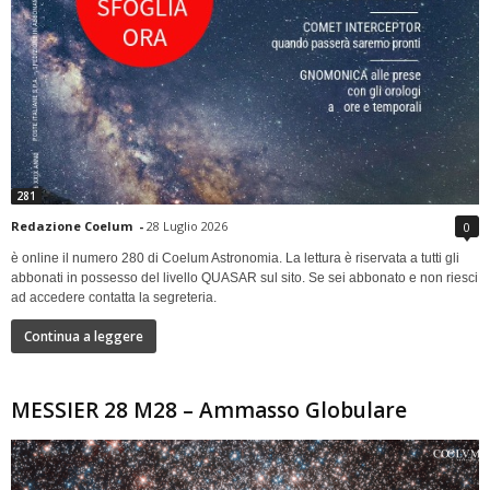
281
Redazione Coelum
-
28 Luglio 2026
0
è online il numero 280 di Coelum Astronomia. La lettura è riservata a tutti gli
abbonati in possesso del livello QUASAR sul sito. Se sei abbonato e non riesci
ad accedere contatta la segreteria.
Continua a leggere
MESSIER 28 M28 – Ammasso Globulare