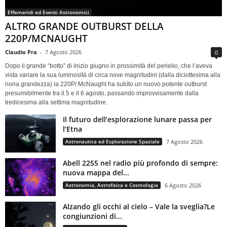
Effemeridi ed Eventi Astronomici
ALTRO GRANDE OUTBURST DELLA
220P/MCNAUGHT
Claudio Pra
-
7 Agosto 2026
0
Dopo il grande “botto” di inizio giugno in prossimità del perielio, che l’aveva
vista variare la sua luminosità di circa nove magnitudini (dalla diciottesima alla
nona grandezza) la 220P/ McNaught ha subìto un nuovo potente outburst
presumibilmente tra il 5 e il 6 agosto, passando improvvisamente dalla
tredicesima alla settima magnitudine.
Il futuro dell’esplorazione lunare passa per
l’Etna
Astronautica ed Esplorazione Spaziale
7 Agosto 2026
Abell 2255 nel radio più profondo di sempre:
nuova mappa del...
Astronomia, Astrofisica e Cosmologia
6 Agosto 2026
Alzando gli occhi al cielo – Vale la sveglia?Le
congiunzioni di...