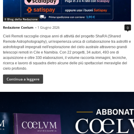
Il Blog della Redazione
Redazione Coelum
-
1 Giugno 2026
0
Cieli Remoti raccoglie cinque anni di attività del progetto ShaRA (Shared
Remote Astrophotography), un'esperienza unica di collaborazione tra astrofili e
astrofotografi impegnati nell'esplorazione del cielo australe attraverso grandi
telescopi remoti in Cile e Namibia. Con 22 progetti, 34 autori, 493 ore di
acquisizione e oltre 330 elaborazioni, il volume racconta immagini, tecniche,
ricerca e lavoro di squadra dietro alcune delle più spettacolari meraviglie del
cielo profondo.
Continua a leggere