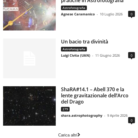
pratiche in Astrofotografia
Astrofotografia
Agnese Caramanico
-
10 Luglio 2026
0
Un bacio tra divinità
Astrofotografia
Luigi Civita (UAN)
-
11 Giugno 2026
0
ShaRA#14.1 – Abell 370 e la
lente gravitazionale dell’Arco
del Drago
279
shara.astrophotography
-
9 Aprile 2026
0
Carica altri