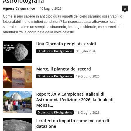
Astrofotografia
Agnese Caramanico
-
10 Luglio 2026
0
Come si può sapere in anticipo quali oggetti del cielo saranno osservabili o
fotografabili nelle migliori condizioni? La risposta passa attraverso l'ora
siderale locale e un semplice strumento, l'orologio siderale, che permette di
orientarsi tra le coordinate della volta celeste
Una Giornata per gli Asteroidi
Didattica e Divulgazione
3 Luglio 2026
Marte, il pianeta dei record
Didattica e Divulgazione
19 Giugno 2026
Report XXIV Campionati Italiani di
AstronomiaL'edizione 2026: la finale di
Monza...
Didattica e Divulgazione
16 Giugno 2026
I crateri da impatto come metodo di
datazione