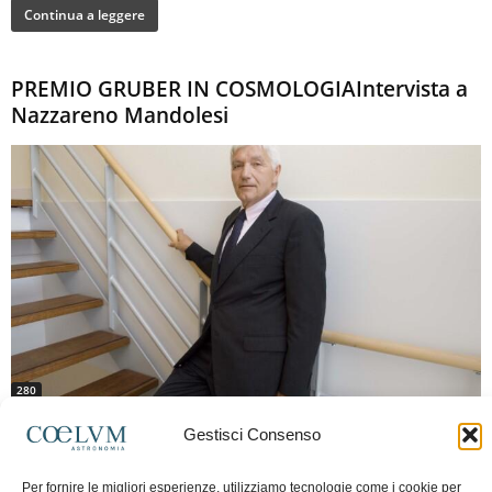
Continua a leggere
PREMIO GRUBER IN COSMOLOGIAIntervista a
Nazzareno Mandolesi
280
Frida Paolella
-
16 Giugno 2026
0
Gestisci Consenso
Intervista al professor Nazzareno Mandolesi, tra i protagonisti della cosmologia
spaziale europea e della missione Planck. Il dialogo ripercorre i principali
Per fornire le migliori esperienze, utilizziamo tecnologie come i cookie per