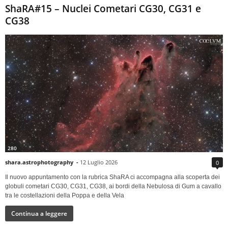
ShaRA#15 – Nuclei Cometari CG30, CG31 e
CG38
280
shara.astrophotography
-
12 Luglio 2026
0
Il nuovo appuntamento con la rubrica ShaRA ci accompagna alla scoperta dei
globuli cometari CG30, CG31, CG38, ai bordi della Nebulosa di Gum a cavallo
tra le costellazioni della Poppa e della Vela
Continua a leggere