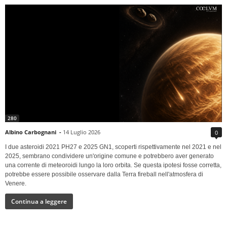
280
Albino Carbognani
-
14 Luglio 2026
0
I due asteroidi 2021 PH27 e 2025 GN1, scoperti rispettivamente nel 2021 e nel
2025, sembrano condividere un'origine comune e potrebbero aver generato
una corrente di meteoroidi lungo la loro orbita. Se questa ipotesi fosse corretta,
potrebbe essere possibile osservare dalla Terra fireball nell'atmosfera di
Venere.
Continua a leggere