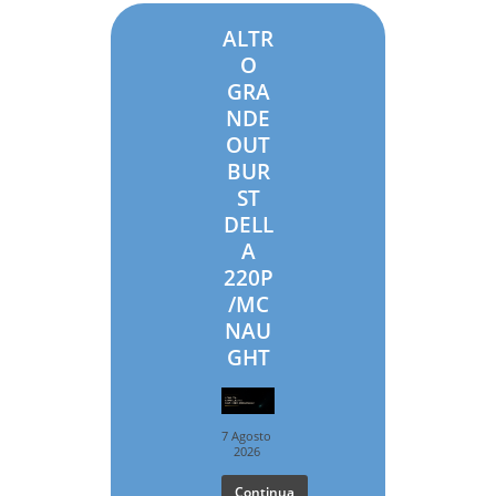
ALTR
O
GRA
NDE
OUT
BUR
ST
DELL
A
220P
/MC
NAU
GHT
7 Agosto
2026
Continua