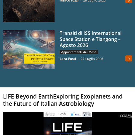
Marco Iozzi
-
28 Luglio 2026
0
Transiti di ISS International
Space Station e Tiangong –
Agosto 2026
Appuntamenti del Mese
Lara Fossi
-
27 Luglio 2026
0
Carica altri
LIFE Beyond EarthExploring Exoplanets and
the Future of Italian Astrobiology