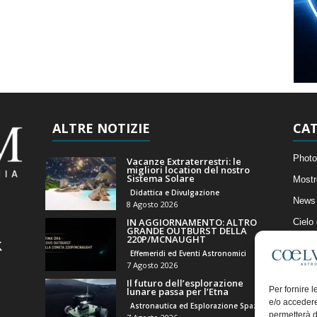
ALTRE NOTIZIE
CAT
Photo
Vacanze Extraterrestri: le
migliori location del nostro
Sistema Solare
Mostr
Didattica e Divulgazione
News 
8 Agosto 2026
IN AGGIORNAMENTO: ALTRO
Cielo
GRANDE OUTBURST DELLA
220P/MCNAUGHT
Astro
Effemeridi ed Eventi Astronomici
Artico
7 Agosto 2026
Il futuro dell’esplorazione
Il Bl
Per fornire 
lunare passa per l’Etna
e/o accedere
Astronautica ed Esplorazione Spaziale
permetterà d