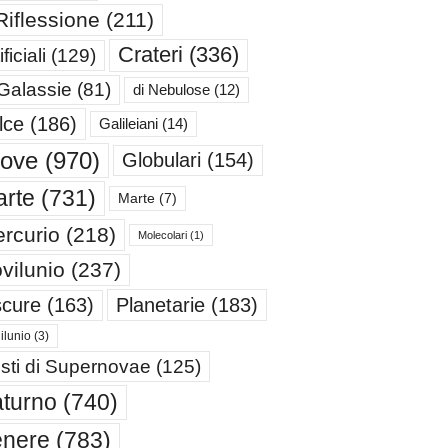
Riflessione
(211)
Crateri
(336)
ificiali
(129)
 Galassie
(81)
di Nebulose
(12)
lce
(186)
Galileiani
(14)
iove
(970)
Globulari
(154)
rte
(731)
Marte
(7)
rcurio
(218)
Molecolari
(1)
vilunio
(237)
cure
(163)
Planetarie
(183)
ilunio
(3)
sti di Supernovae
(125)
turno
(740)
enere
(783)