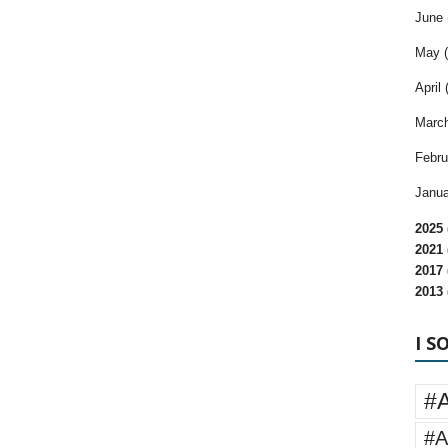
June 
May (
April 
March
Febru
Janua
2025 
2021 
2017 
2013 
I S
#
#A