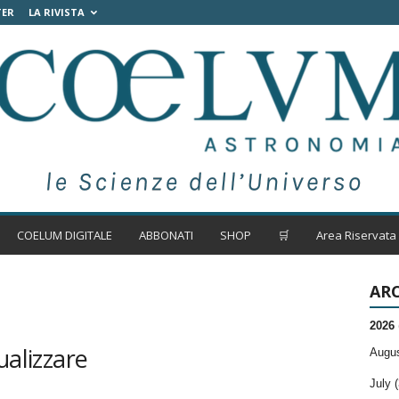
TER
LA RIVISTA
COELUM DIGITALE
ABBONATI
SHOP
🛒
Area Riservata
ARC
2026
ualizzare
Augus
July (