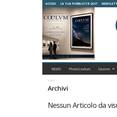
ACCEDI
LA TUA PUBBLICITÀ QUI?
NEWSLET
C
o
NEWS
PhotoCoelum
Sezioni
e
l
Home
u
Archivi
m
A
s
Nessun Articolo da vis
t
r
o