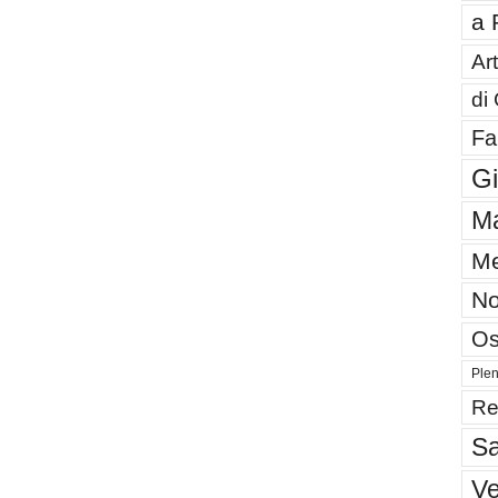
a 
Art
di
Fa
G
Ma
Me
No
Os
Plen
Re
Sa
V