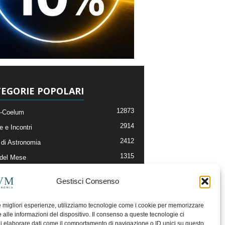
EGORIE POPOLARI
12873
-Coelum
2914
e e Incontri
2412
di Astronomia
1315
 del Mese
365
nomia, Astrofisica e Cosmologia
Gestisci Consenso
268
li e Risorse On-Line
192
og della Redazione
le migliori esperienze, utilizziamo tecnologie come i cookie per memorizzare
 alle informazioni del dispositivo. Il consenso a queste tecnologie ci
i elaborare dati come il comportamento di navigazione o ID unici su questo