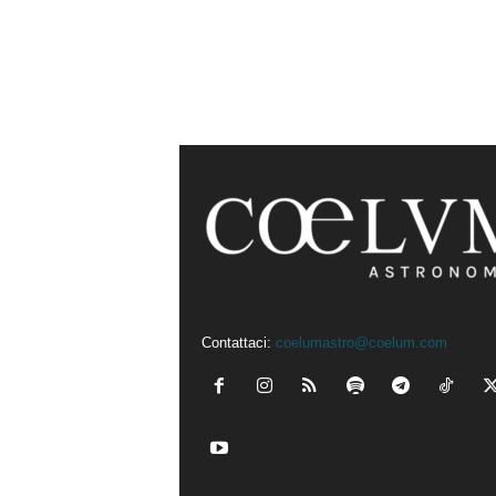
Contattaci:
coelumastro@coelum.com