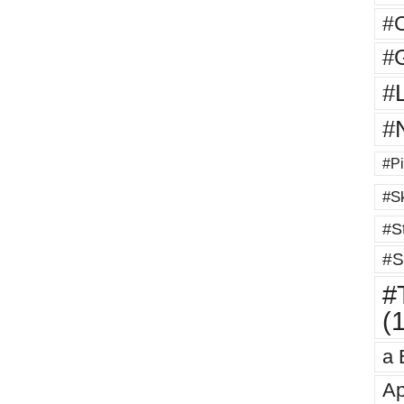
#
#G
#
#
#Pi
#Sk
#St
#S
#T
(
a 
Ap