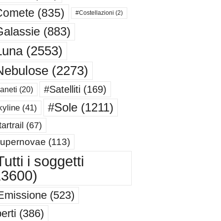
Comete
(835)
#Costellazioni
(2)
alassie
(883)
Luna
(2553)
Nebulose
(2273)
#Satelliti
(169)
aneti
(20)
#Sole
(1211)
yline
(41)
artrail
(67)
upernovae
(113)
utti i soggetti
13600)
Emissione
(523)
erti
(386)