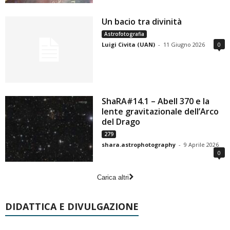
Un bacio tra divinità
Astrofotografia
Luigi Civita (UAN)
-
11 Giugno 2026
0
ShaRA#14.1 – Abell 370 e la
lente gravitazionale dell’Arco
del Drago
279
shara.astrophotography
-
9 Aprile 2026
0
Carica altri
DIDATTICA E DIVULGAZIONE