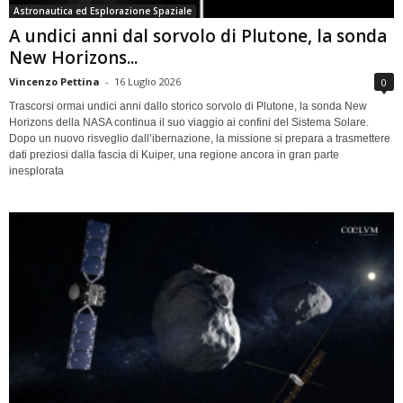
Astronautica ed Esplorazione Spaziale
A undici anni dal sorvolo di Plutone, la sonda
New Horizons...
Vincenzo Pettina
-
16 Luglio 2026
0
Trascorsi ormai undici anni dallo storico sorvolo di Plutone, la sonda New
Horizons della NASA continua il suo viaggio ai confini del Sistema Solare.
Dopo un nuovo risveglio dall’ibernazione, la missione si prepara a trasmettere
dati preziosi dalla fascia di Kuiper, una regione ancora in gran parte
inesplorata