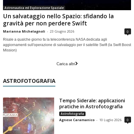
Astronautica ed Esplorazione Spaziale
Un salvataggio nello Spazio: sfidando la
gravità per non perdere Swift
Marianna Michelagnoli
-
23 Giugno 2026
0
Risale a qualche giorno fa la teleconferenza NASA dedicata agli
aggiornamenti sull'operazione di salvataggio per il satellite Swift (la Swift Boost
Mission)
Carica altri
ASTROFOTOGRAFIA
Tempo Siderale: applicazioni
pratiche in Astrofotografia
Astrofotografia
Agnese Caramanico
-
10 Luglio 2026
0