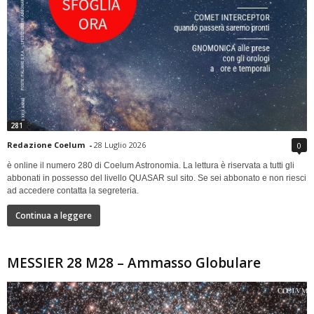
281
Redazione Coelum
-
28 Luglio 2026
0
è online il numero 280 di Coelum Astronomia. La lettura è riservata a tutti gli
abbonati in possesso del livello QUASAR sul sito. Se sei abbonato e non riesci
ad accedere contatta la segreteria.
Continua a leggere
MESSIER 28 M28 – Ammasso Globulare