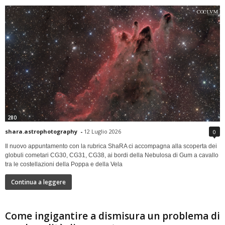
280
shara.astrophotography
-
12 Luglio 2026
0
Il nuovo appuntamento con la rubrica ShaRA ci accompagna alla scoperta dei
globuli cometari CG30, CG31, CG38, ai bordi della Nebulosa di Gum a cavallo
tra le costellazioni della Poppa e della Vela
Continua a leggere
Come ingigantire a dismisura un problema di