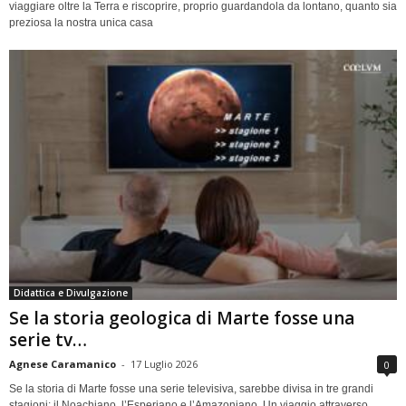
viaggiare oltre la Terra e riscoprire, proprio guardandola da lontano, quanto sia
preziosa la nostra unica casa
Didattica e Divulgazione
Se la storia geologica di Marte fosse una
serie tv…
Agnese Caramanico
-
17 Luglio 2026
0
Se la storia di Marte fosse una serie televisiva, sarebbe divisa in tre grandi
stagioni: il Noachiano, l’Esperiano e l’Amazoniano. Un viaggio attraverso