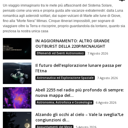
Un viaggio immaginario tra le mete più affascinanti del Sistema Solare,
pensato come una vera e propria guida alle vacanze extraterrestri: dalla Luna
romantica agli asteroidi solitari, dai super-vulcani di Marte alle lune di Giove,
fino alla “Morte Nera” Mimas. Cinque itinerari impossibili, per sognare di
viaggiare oltre la Terra e riscoprire, proprio guardandola da lontano, quanto sia
preziosa la nostra unica casa
IN AGGIORNAMENTO: ALTRO GRANDE
OUTBURST DELLA 220P/MCNAUGHT
Effemeridi ed Eventi Astronomici
7 Agosto 2026
Il futuro dell’esplorazione lunare passa per
l’Etna
Astronautica ed Esplorazione Spaziale
7 Agosto 2026
Abell 2255 nel radio più profondo di sempre:
nuova mappa del...
Astronomia, Astrofisica e Cosmologia
6 Agosto 2026
Alzando gli occhi al cielo – Vale la sveglia?Le
congiunzioni di...
Appuntamenti del Mese
5 Agosto 2026