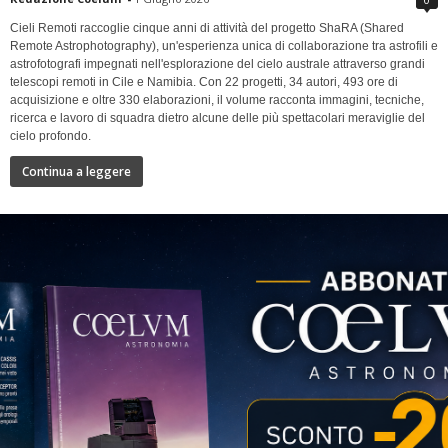
Cieli Remoti raccoglie cinque anni di attività del progetto ShaRA (Shared
Remote Astrophotography), un'esperienza unica di collaborazione tra astrofili e
astrofotografi impegnati nell'esplorazione del cielo australe attraverso grandi
telescopi remoti in Cile e Namibia. Con 22 progetti, 34 autori, 493 ore di
acquisizione e oltre 330 elaborazioni, il volume racconta immagini, tecniche,
ricerca e lavoro di squadra dietro alcune delle più spettacolari meraviglie del
cielo profondo.
Continua a leggere