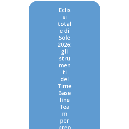
Eclis
si
total
e di
Sole
2026:
gli
stru
men
ti
del
Time
Base
line
Tea
m
per
prep