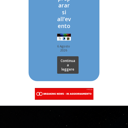
arar
si
all’ev
ento
6 Agosto
2026
Continua
a
leggere