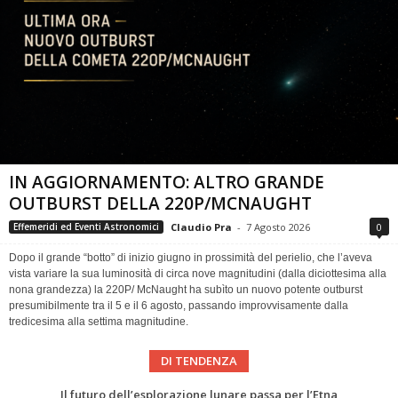
IN AGGIORNAMENTO: ALTRO GRANDE
OUTBURST DELLA 220P/MCNAUGHT
Claudio Pra
-
7 Agosto 2026
0
Effemeridi ed Eventi Astronomici
Dopo il grande “botto” di inizio giugno in prossimità del perielio, che l’aveva
vista variare la sua luminosità di circa nove magnitudini (dalla diciottesima alla
nona grandezza) la 220P/ McNaught ha subìto un nuovo potente outburst
presumibilmente tra il 5 e il 6 agosto, passando improvvisamente dalla
tredicesima alla settima magnitudine.
DI TENDENZA
Eclissi totale di Sole 2026: gli strumenti del Time Baseline Team per prepararsi all’evento