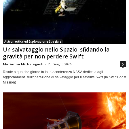
Astronautica ed Esplorazione Spaziale
Un salvataggio nello Spazio: sfidando la
gravità per non perdere Swift
Marianna Michelagnoli
-
23 Giugno 2026
0
Risale a qualche giorno fa la teleconferenza NASA dedicata agli
aggiornamenti sull'operazione di salvataggio per il satellite Swift (la Swift Boost
Mission)