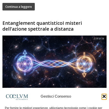
Continua a leggere
Entanglement quantisticoI misteri
dell’azione spettrale a distanza
280
Gestisci Consenso
Marco Lorrai
-
15 Giugno 2026
0
L'entanglement quantistico è uno dei fenomeni più sorprendenti della fisica
Per fornire le migliori esperienze, utilizziamo tecnologie come i cookie per
moderna: due particelle possono mostrare correlazioni che sembrano ignorare