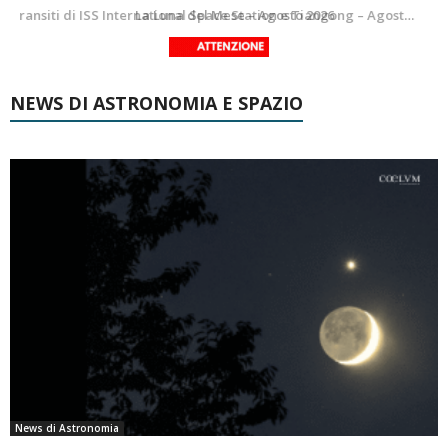
Le costellazioni di Agosto 2026: Delfino
La Luna del Mese – Agosto 2026
NEWS DI ASTRONOMIA E SPAZIO
News di Astronomia