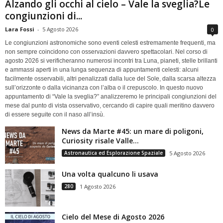
Alzando gli occhi al cielo – Vale la sveglia?Le
congiunzioni di...
Lara Fossi
-
5 Agosto 2026
0
Le congiunzioni astronomiche sono eventi celesti estremamente frequenti, ma
non sempre coincidono con osservazioni davvero spettacolari. Nel corso di
agosto 2026 si verificheranno numerosi incontri tra Luna, pianeti, stelle brillanti
e ammassi aperti in una lunga sequenza di appuntamenti celesti: alcuni
facilmente osservabili, altri penalizzati dalla luce del Sole, dalla scarsa altezza
sull’orizzonte o dalla vicinanza con l’alba o il crepuscolo. In questo nuovo
appuntamento di “Vale la sveglia?” analizzeremo le principali congiunzioni del
mese dal punto di vista osservativo, cercando di capire quali meritino davvero
di essere seguite con il naso all’insù.
News da Marte #45: un mare di poligoni,
Curiosity risale Valle...
Astronautica ed Esplorazione Spaziale
5 Agosto 2026
Una volta qualcuno li usava
280
1 Agosto 2026
Cielo del Mese di Agosto 2026