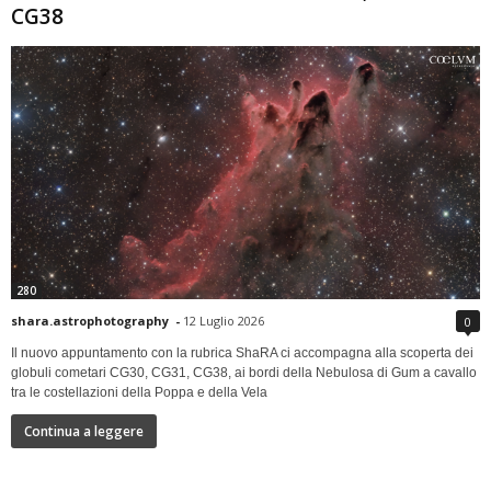
CG38
280
shara.astrophotography
-
12 Luglio 2026
0
Il nuovo appuntamento con la rubrica ShaRA ci accompagna alla scoperta dei
globuli cometari CG30, CG31, CG38, ai bordi della Nebulosa di Gum a cavallo
tra le costellazioni della Poppa e della Vela
Continua a leggere