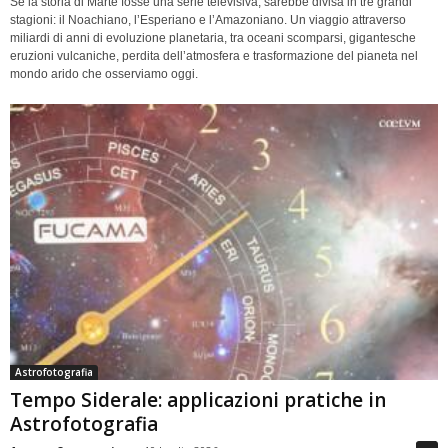
Se la storia di Marte fosse una serie televisiva, sarebbe divisa in tre grandi
stagioni: il Noachiano, l’Esperiano e l’Amazoniano. Un viaggio attraverso
miliardi di anni di evoluzione planetaria, tra oceani scomparsi, gigantesche
eruzioni vulcaniche, perdita dell’atmosfera e trasformazione del pianeta nel
mondo arido che osserviamo oggi.
Astrofotografia
Tempo Siderale: applicazioni pratiche in
Astrofotografia