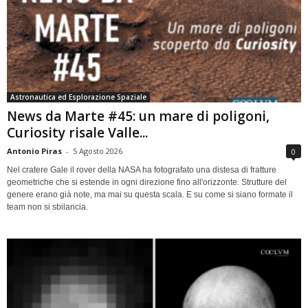
Astronautica ed Esplorazione Spaziale
News da Marte #45: un mare di poligoni,
Curiosity risale Valle...
Antonio Piras
-
5 Agosto 2026
0
Nel cratere Gale il rover della NASA ha fotografato una distesa di fratture
geometriche che si estende in ogni direzione fino all'orizzonte. Strutture del
genere erano già note, ma mai su questa scala. E su come si siano formate il
team non si sbilancia.