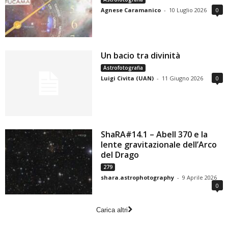
Agnese Caramanico
-
10 Luglio 2026
0
Un bacio tra divinità
Astrofotografia
Luigi Civita (UAN)
-
11 Giugno 2026
0
ShaRA#14.1 – Abell 370 e la
lente gravitazionale dell’Arco
del Drago
279
shara.astrophotography
-
9 Aprile 2026
0
Carica altri