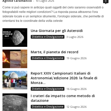
Agnese Caramanico
-
10 Luglio 2026
0
Come si può sapere in anticipo quali oggetti del cielo saranno osservabili o
fotografabili nelle migliori condizioni? La risposta passa attraverso l'ora
siderale locale e un semplice strumento, l'orologio siderale, che permette di
orientarsi tra le coordinate della volta celeste
Una Giornata per gli Asteroidi
Didattica e Divulgazione
3 Luglio 2026
Marte, il pianeta dei record
Didattica e Divulgazione
19 Giugno 2026
Report XXIV Campionati Italiani di
AstronomiaL'edizione 2026: la finale di
Monza...
Didattica e Divulgazione
16 Giugno 2026
I crateri da impatto come metodo di
datazione
Didattica e Divulgazione
12 Giugno 2026