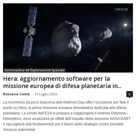
Astronautica ed Esplorazione Spaziale
Hera: aggiornamento software per la
missione europea di difesa planetaria in...
Rossana Conte
-
15 Luglio 2026
0
La ricorrenza da poco trascorsa dell’Asteroid Day offre l’occasione per fare il
punto su Hera, la prima missione europea dimostrativa dedicata alla difesa
planetaria. La sonda dell’ESA si prepara a raggiungere il sistema Didymos–
Dimorphos, dove analizzerà gli effetti dell’impatto della missione NASA DART
e raccoglierà dati fondamentali per il futuro delle strategie contro possibili
minacce asteroidali