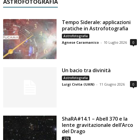
ASTROFOTOGRAFIA
Tempo Siderale: applicazioni
pratiche in Astrofotografia
Astrofotografia
Agnese Caramanico
-
10 Luglio 2026
0
Un bacio tra divinità
Astrofotografia
Luigi Civita (UAN)
-
11 Giugno 2026
0
ShaRA#14.1 – Abell 370 e la
lente gravitazionale dell’Arco
del Drago
279