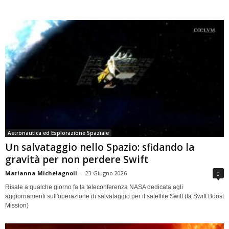
Astronautica ed Esplorazione Spaziale
Un salvataggio nello Spazio: sfidando la
gravità per non perdere Swift
Marianna Michelagnoli
-
23 Giugno 2026
0
Risale a qualche giorno fa la teleconferenza NASA dedicata agli
aggiornamenti sull'operazione di salvataggio per il satellite Swift (la Swift Boost
Mission)