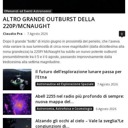
Effemeridi ed Eventi Astronomici
ALTRO GRANDE OUTBURST DELLA
220P/MCNAUGHT
Claudio Pra
-
7 Agosto 2026
0
Dopo il grande “botto” di inizio giugno in prossimità del perielio, che l’aveva
vista variare la sua luminosità di circa nove magnitudini (dalla diciottesima alla
nona grandezza) la 220P/ McNaught ha subìto un nuovo potente outburst
presumibilmente tra il 5 e il 6 agosto, passando improvvisamente dalla
tredicesima alla settima magnitudine.
Il futuro dell’esplorazione lunare passa per
l’Etna
Astronautica ed Esplorazione Spaziale
7 Agosto 2026
Abell 2255 nel radio più profondo di sempre:
nuova mappa del...
Astronomia, Astrofisica e Cosmologia
6 Agosto 2026
Alzando gli occhi al cielo – Vale la sveglia?Le
congiunzioni di...