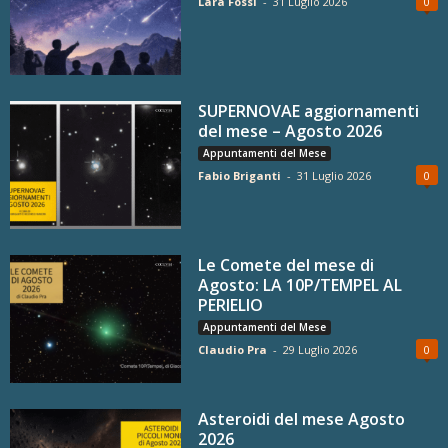
Lara Fossi
-
31 Luglio 2026
0
SUPERNOVAE aggiornamenti
del mese – Agosto 2026
Appuntamenti del Mese
Fabio Briganti
-
31 Luglio 2026
0
Le Comete del mese di
Agosto: LA 10P/TEMPEL AL
PERIELIO
Appuntamenti del Mese
Claudio Pra
-
29 Luglio 2026
0
Asteroidi del mese Agosto
2026