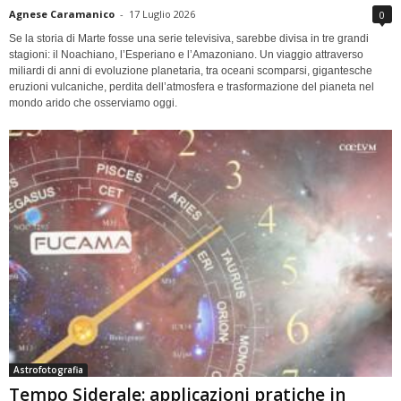
Agnese Caramanico
-
17 Luglio 2026
0
Se la storia di Marte fosse una serie televisiva, sarebbe divisa in tre grandi
stagioni: il Noachiano, l’Esperiano e l’Amazoniano. Un viaggio attraverso
miliardi di anni di evoluzione planetaria, tra oceani scomparsi, gigantesche
eruzioni vulcaniche, perdita dell’atmosfera e trasformazione del pianeta nel
mondo arido che osserviamo oggi.
Astrofotografia
Tempo Siderale: applicazioni pratiche in