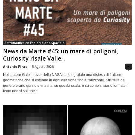
Astronautica ed Esplorazione Spaziale
News da Marte #45: un mare di poligoni,
Curiosity risale Valle...
Antonio Piras
-
5 Agosto 2026
0
Nel cratere Gale il rover della NASA ha fotografato una distesa di fratture
geometriche che si estende in ogni direzione fino all'orizzonte. Strutture del
genere erano già note, ma mai su questa scala. E su come si siano formate il
team non si sbilancia.