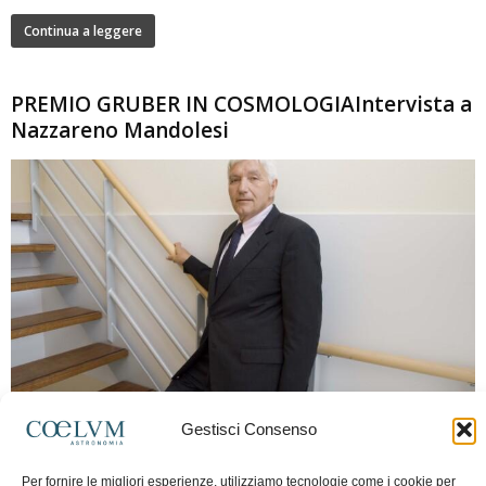
Continua a leggere
PREMIO GRUBER IN COSMOLOGIAIntervista a
Nazzareno Mandolesi
280
Gestisci Consenso
Frida Paolella
-
16 Giugno 2026
0
Intervista al professor Nazzareno Mandolesi, tra i protagonisti della cosmologia
Per fornire le migliori esperienze, utilizziamo tecnologie come i cookie per
spaziale europea e della missione Planck. Il dialogo ripercorre i principali