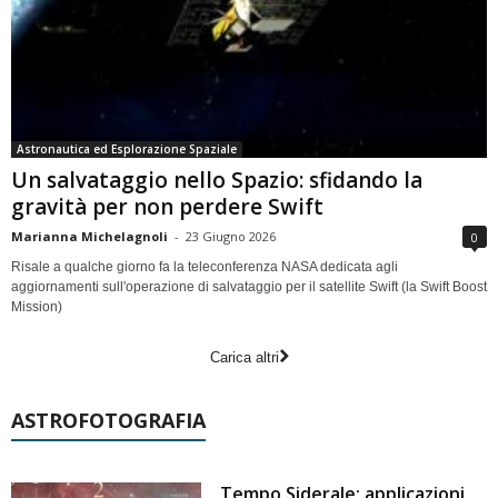
Astronautica ed Esplorazione Spaziale
Un salvataggio nello Spazio: sfidando la
gravità per non perdere Swift
Marianna Michelagnoli
-
23 Giugno 2026
0
Risale a qualche giorno fa la teleconferenza NASA dedicata agli
aggiornamenti sull'operazione di salvataggio per il satellite Swift (la Swift Boost
Mission)
Carica altri
ASTROFOTOGRAFIA
Tempo Siderale: applicazioni