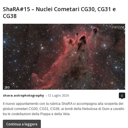
ShaRA#15 – Nuclei Cometari CG30, CG31 e
CG38
280
shara.astrophotography
-
12 Luglio 2026
0
Il nuovo appuntamento con la rubrica ShaRA ci accompagna alla scoperta dei
globuli cometari CG30, CG31, CG38, ai bordi della Nebulosa di Gum a cavallo
tra le costellazioni della Poppa e della Vela
Continua a leggere