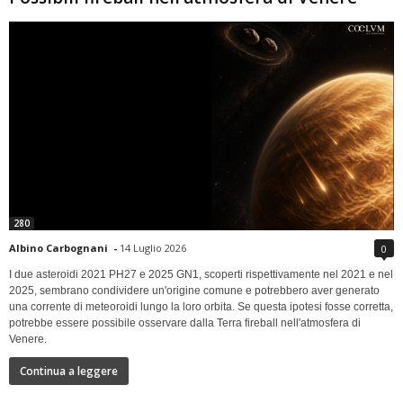
280
Albino Carbognani
-
14 Luglio 2026
0
I due asteroidi 2021 PH27 e 2025 GN1, scoperti rispettivamente nel 2021 e nel
2025, sembrano condividere un'origine comune e potrebbero aver generato
una corrente di meteoroidi lungo la loro orbita. Se questa ipotesi fosse corretta,
potrebbe essere possibile osservare dalla Terra fireball nell'atmosfera di
Venere.
Continua a leggere