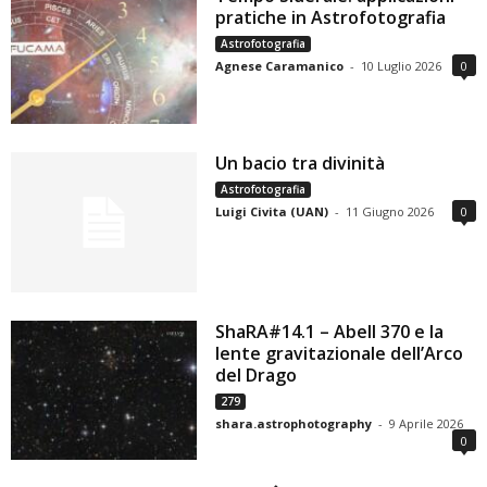
pratiche in Astrofotografia
Astrofotografia
Agnese Caramanico
-
10 Luglio 2026
0
Un bacio tra divinità
Astrofotografia
Luigi Civita (UAN)
-
11 Giugno 2026
0
ShaRA#14.1 – Abell 370 e la
lente gravitazionale dell’Arco
del Drago
279
shara.astrophotography
-
9 Aprile 2026
0