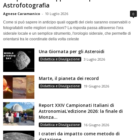
Astrofotografia
Agnese Caramanico
-
10 Luglio 2026
0
Come si può sapere in anticipo quali oggetti del cielo saranno osservabili o
fotografabili nelle migliori condizioni? La risposta passa attraverso l'ora
siderale locale e un semplice strumento, l'orologio siderale, che permette di
orientarsi tra le coordinate della volta celeste
Una Giornata per gli Asteroidi
Didattica e Divulgazione
3 Luglio 2026
Marte, il pianeta dei record
Didattica e Divulgazione
19 Giugno 2026
Report XXIV Campionati Italiani di
AstronomiaL'edizione 2026: la finale di
Monza...
Didattica e Divulgazione
16 Giugno 2026
I crateri da impatto come metodo di
datazione