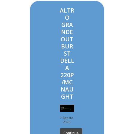
ALTR
O
GRA
NDE
OUT
BUR
ST
DELL
A
220P
/MC
NAU
GHT
7 Agosto
2026
Continua