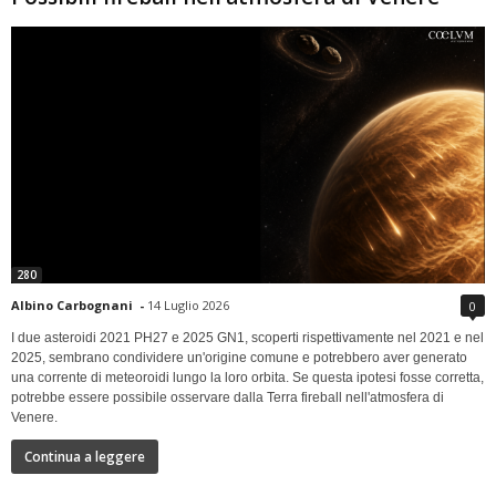
280
Albino Carbognani
-
14 Luglio 2026
0
I due asteroidi 2021 PH27 e 2025 GN1, scoperti rispettivamente nel 2021 e nel
2025, sembrano condividere un'origine comune e potrebbero aver generato
una corrente di meteoroidi lungo la loro orbita. Se questa ipotesi fosse corretta,
potrebbe essere possibile osservare dalla Terra fireball nell'atmosfera di
Venere.
Continua a leggere