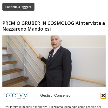
Continua a leggere
PREMIO GRUBER IN COSMOLOGIAIntervista a
Nazzareno Mandolesi
280
Gestisci Consenso
Frida Paolella
-
16 Giugno 2026
0
Intervista al professor Nazzareno Mandolesi, tra i protagonisti della cosmologia
Per fornire le migliori esperienze, utilizziamo tecnologie come i cookie per
spaziale europea e della missione Planck. Il dialogo ripercorre i principali