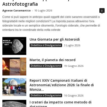
Astrofotografia
Agnese Caramanico
-
10 Luglio 2026
0
Come si può sapere in anticipo quali oggetti del cielo saranno osservabili o
fotografabili nelle migliori condizioni? La risposta passa attraverso l'ora
siderale locale e un semplice strumento, l'orologio siderale, che permette di
orientarsi tra le coordinate della volta celeste
Una Giornata per gli Asteroidi
Didattica e Divulgazione
3 Luglio 2026
Marte, il pianeta dei record
Didattica e Divulgazione
19 Giugno 2026
Report XXIV Campionati Italiani di
AstronomiaL'edizione 2026: la finale di
Monza...
Didattica e Divulgazione
16 Giugno 2026
I crateri da impatto come metodo di
datazione