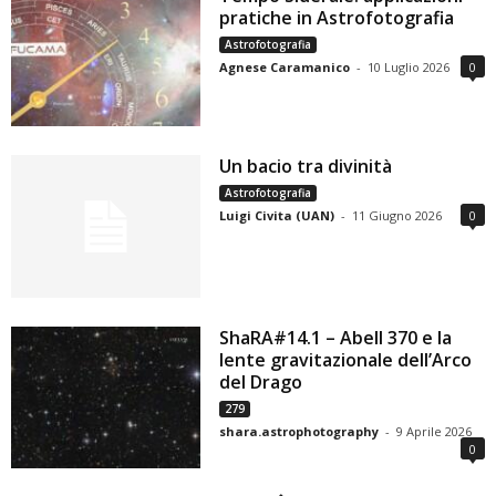
pratiche in Astrofotografia
Astrofotografia
Agnese Caramanico
-
10 Luglio 2026
0
Un bacio tra divinità
Astrofotografia
Luigi Civita (UAN)
-
11 Giugno 2026
0
ShaRA#14.1 – Abell 370 e la
lente gravitazionale dell’Arco
del Drago
279
shara.astrophotography
-
9 Aprile 2026
0