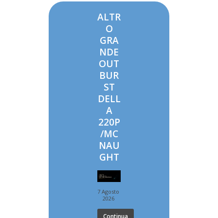
ALTR
O
GRA
NDE
OUT
BUR
ST
DELL
A
220P
/MC
NAU
GHT
7 Agosto
2026
Continua