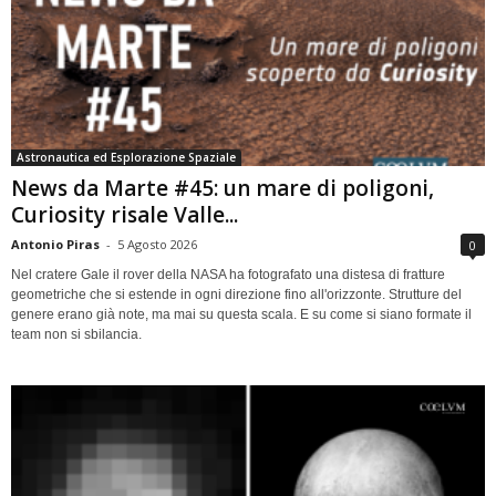
Astronautica ed Esplorazione Spaziale
News da Marte #45: un mare di poligoni,
Curiosity risale Valle...
Antonio Piras
-
5 Agosto 2026
0
Nel cratere Gale il rover della NASA ha fotografato una distesa di fratture
geometriche che si estende in ogni direzione fino all'orizzonte. Strutture del
genere erano già note, ma mai su questa scala. E su come si siano formate il
team non si sbilancia.