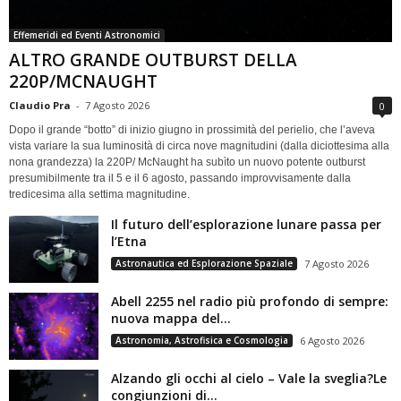
Effemeridi ed Eventi Astronomici
ALTRO GRANDE OUTBURST DELLA
220P/MCNAUGHT
Claudio Pra
-
7 Agosto 2026
0
Dopo il grande “botto” di inizio giugno in prossimità del perielio, che l’aveva
vista variare la sua luminosità di circa nove magnitudini (dalla diciottesima alla
nona grandezza) la 220P/ McNaught ha subìto un nuovo potente outburst
presumibilmente tra il 5 e il 6 agosto, passando improvvisamente dalla
tredicesima alla settima magnitudine.
Il futuro dell’esplorazione lunare passa per
l’Etna
Astronautica ed Esplorazione Spaziale
7 Agosto 2026
Abell 2255 nel radio più profondo di sempre:
nuova mappa del...
Astronomia, Astrofisica e Cosmologia
6 Agosto 2026
Alzando gli occhi al cielo – Vale la sveglia?Le
congiunzioni di...