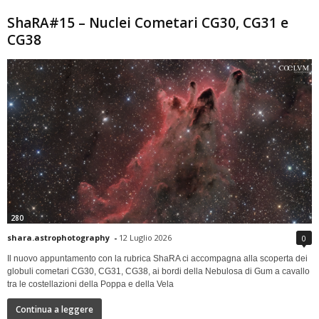
ShaRA#15 – Nuclei Cometari CG30, CG31 e
CG38
280
shara.astrophotography
-
12 Luglio 2026
0
Il nuovo appuntamento con la rubrica ShaRA ci accompagna alla scoperta dei
globuli cometari CG30, CG31, CG38, ai bordi della Nebulosa di Gum a cavallo
tra le costellazioni della Poppa e della Vela
Continua a leggere