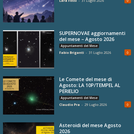
Lara Fossi
-
31 Luglio 2026
0
SUPERNOVAE aggiornamenti
del mese – Agosto 2026
Appuntamenti del Mese
Fabio Briganti
-
31 Luglio 2026
0
Le Comete del mese di
Agosto: LA 10P/TEMPEL AL
PERIELIO
Appuntamenti del Mese
Claudio Pra
-
29 Luglio 2026
0
Asteroidi del mese Agosto
2026