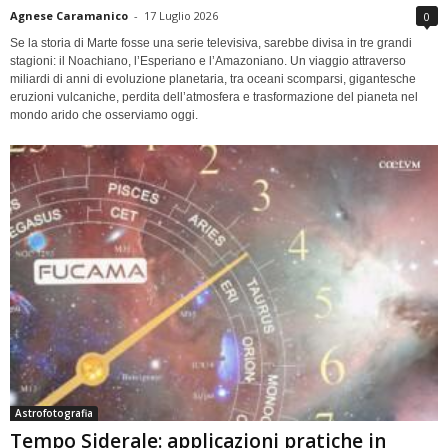
Agnese Caramanico
-
17 Luglio 2026
0
Se la storia di Marte fosse una serie televisiva, sarebbe divisa in tre grandi
stagioni: il Noachiano, l’Esperiano e l’Amazoniano. Un viaggio attraverso
miliardi di anni di evoluzione planetaria, tra oceani scomparsi, gigantesche
eruzioni vulcaniche, perdita dell’atmosfera e trasformazione del pianeta nel
mondo arido che osserviamo oggi.
Astrofotografia
Tempo Siderale: applicazioni pratiche in