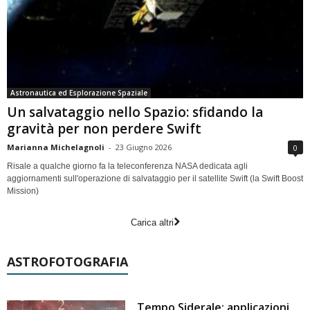
Astronautica ed Esplorazione Spaziale
Un salvataggio nello Spazio: sfidando la
gravità per non perdere Swift
Marianna Michelagnoli
-
23 Giugno 2026
0
Risale a qualche giorno fa la teleconferenza NASA dedicata agli
aggiornamenti sull'operazione di salvataggio per il satellite Swift (la Swift Boost
Mission)
Carica altri
ASTROFOTOGRAFIA
Tempo Siderale: applicazioni