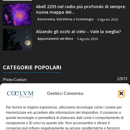
Abell 2255 nel radio più profondo di sempre:
nuova mappa del...
Astronomia, Astrofisica e Cosmologia
6 Agosto 2026
Alzando gli occhi al cielo – Vale la sveglia?
Appuntamenti del Mese
5 Agosto 2026
CATEGORIE POPOLARI
12873
Photo-Coelum
2914
Mostre e Incontri
Gestisci Consenso
2409
News di Astronomia
1315
Cielo del Mese
Per fornire le migliori esperienze, utilizziamo tecnologie come i cookie per
memorizzare e/o accedere alle informazioni del dispositivo. Il consenso a
365
Astronomia, Astrofisica e Cosmologia
queste tecnologie ci permetterà di elaborare dati come il comportamento di
268
Articoli e Risorse On-Line
navigazione o ID unici su questo sito. Non acconsentire o ritirare il
consenso può influire negativamente su alcune caratteristiche e funzioni.