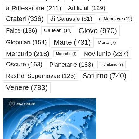
a Riflessione
(211)
Artificiali
(129)
Crateri
(336)
di Galassie
(81)
di Nebulose
(12)
Giove
(970)
Falce
(186)
Galileiani
(14)
Marte
(731)
Globulari
(154)
Marte
(7)
Mercurio
(218)
Novilunio
(237)
Molecolari
(1)
Oscure
(163)
Planetarie
(183)
Plenilunio
(3)
Saturno
(740)
Resti di Supernovae
(125)
Venere
(783)