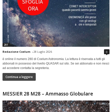
281
Redazione Coelum
-
28 Luglio 2026
0
è online il numero 280 di Coelum Astronomia. La lettura è riservata a tutti gli
abbonati in possesso del livello QUASAR sul sito. Se sei abbonato e non riesci
ad accedere contatta la segreteria.
Continua a leggere
MESSIER 28 M28 – Ammasso Globulare