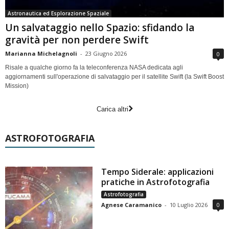
Astronautica ed Esplorazione Spaziale
Un salvataggio nello Spazio: sfidando la
gravità per non perdere Swift
Marianna Michelagnoli
-
23 Giugno 2026
0
Risale a qualche giorno fa la teleconferenza NASA dedicata agli
aggiornamenti sull'operazione di salvataggio per il satellite Swift (la Swift Boost
Mission)
Carica altri
ASTROFOTOGRAFIA
Tempo Siderale: applicazioni
pratiche in Astrofotografia
Astrofotografia
Agnese Caramanico
-
10 Luglio 2026
0