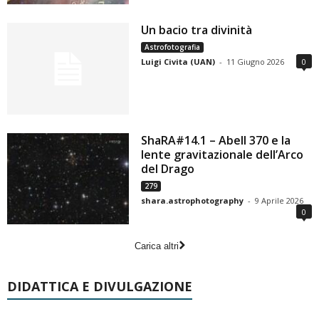
Un bacio tra divinità
Astrofotografia
Luigi Civita (UAN)
-
11 Giugno 2026
0
ShaRA#14.1 – Abell 370 e la
lente gravitazionale dell’Arco
del Drago
279
shara.astrophotography
-
9 Aprile 2026
0
Carica altri
DIDATTICA E DIVULGAZIONE