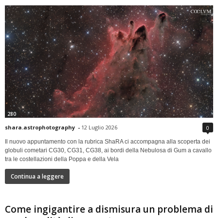
280
shara.astrophotography
-
12 Luglio 2026
0
Il nuovo appuntamento con la rubrica ShaRA ci accompagna alla scoperta dei
globuli cometari CG30, CG31, CG38, ai bordi della Nebulosa di Gum a cavallo
tra le costellazioni della Poppa e della Vela
Continua a leggere
Come ingigantire a dismisura un problema di