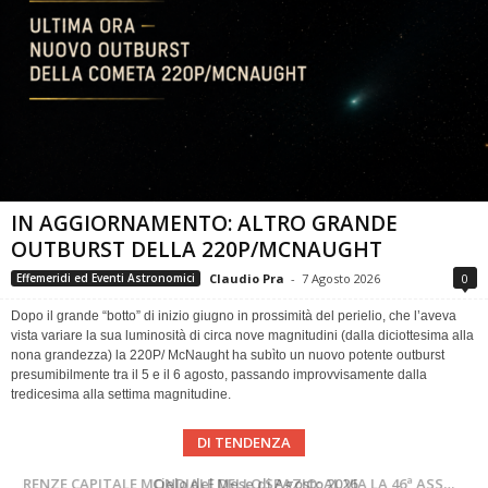
IN AGGIORNAMENTO: ALTRO GRANDE
OUTBURST DELLA 220P/MCNAUGHT
Claudio Pra
-
7 Agosto 2026
0
Effemeridi ed Eventi Astronomici
Dopo il grande “botto” di inizio giugno in prossimità del perielio, che l’aveva
vista variare la sua luminosità di circa nove magnitudini (dalla diciottesima alla
nona grandezza) la 220P/ McNaught ha subìto un nuovo potente outburst
presumibilmente tra il 5 e il 6 agosto, passando improvvisamente dalla
tredicesima alla settima magnitudine.
DI TENDENZA
SUPERNOVAE aggiornamenti del mese – Agosto 2026
Cielo del Mese di Agosto 2026