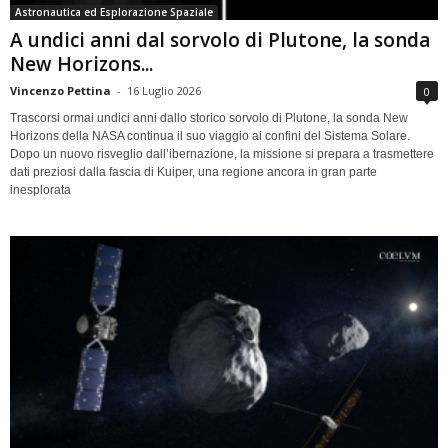
Astronautica ed Esplorazione Spaziale
A undici anni dal sorvolo di Plutone, la sonda
New Horizons...
Vincenzo Pettina
-
16 Luglio 2026
0
Trascorsi ormai undici anni dallo storico sorvolo di Plutone, la sonda New
Horizons della NASA continua il suo viaggio ai confini del Sistema Solare.
Dopo un nuovo risveglio dall’ibernazione, la missione si prepara a trasmettere
dati preziosi dalla fascia di Kuiper, una regione ancora in gran parte
inesplorata