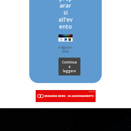
arar
si
all’ev
ento
6 Agosto
2026
Continua
a
leggere