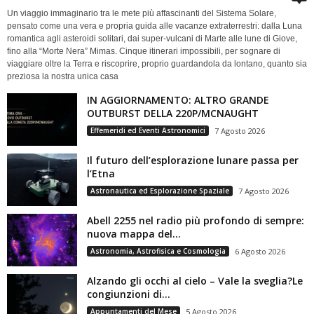
Un viaggio immaginario tra le mete più affascinanti del Sistema Solare,
pensato come una vera e propria guida alle vacanze extraterrestri: dalla Luna
romantica agli asteroidi solitari, dai super-vulcani di Marte alle lune di Giove,
fino alla “Morte Nera” Mimas. Cinque itinerari impossibili, per sognare di
viaggiare oltre la Terra e riscoprire, proprio guardandola da lontano, quanto sia
preziosa la nostra unica casa
IN AGGIORNAMENTO: ALTRO GRANDE
OUTBURST DELLA 220P/MCNAUGHT
Effemeridi ed Eventi Astronomici
7 Agosto 2026
Il futuro dell’esplorazione lunare passa per
l’Etna
Astronautica ed Esplorazione Spaziale
7 Agosto 2026
Abell 2255 nel radio più profondo di sempre:
nuova mappa del...
Astronomia, Astrofisica e Cosmologia
6 Agosto 2026
Alzando gli occhi al cielo – Vale la sveglia?Le
congiunzioni di...
Appuntamenti del Mese
5 Agosto 2026