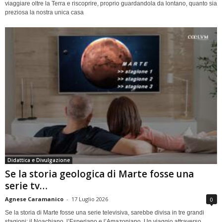
viaggiare oltre la Terra e riscoprire, proprio guardandola da lontano, quanto sia
preziosa la nostra unica casa
Didattica e Divulgazione
Se la storia geologica di Marte fosse una
serie tv…
Agnese Caramanico
-
17 Luglio 2026
0
Se la storia di Marte fosse una serie televisiva, sarebbe divisa in tre grandi
stagioni: il Noachiano, l’Esperiano e l’Amazoniano. Un viaggio attraverso