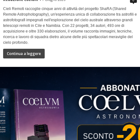
Cieli Remoti raccoglie cinque anni di attività del progetto ShaRA (Shared
Remote Astrophotography), un'esperienza unica di collaborazione tra astrofili e
astrofotografi impegnati nell'esplorazione del cielo australe attraverso grandi
telescopi remoti in Cile e Namibia. Con 22 progetti, 34 autori, 493 ore di
acquisizione e oltre 330 elaborazioni, il volume racconta immagini, tecniche,
ricerca e lavoro di squadra dietro alcune delle più spettacolari meraviglie del
cielo profondo.
Continua a leggere