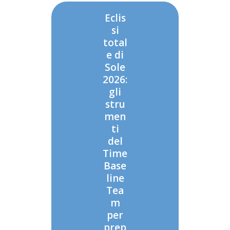
Eclis
si
total
e di
Sole
2026:
gli
stru
men
ti
del
Time
Base
line
Tea
m
per
prep