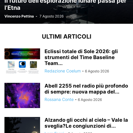
Il futuro dell’esplorazione lunare passa per
l’Etna
Vincenzo Pettina
-
7 Agosto 2026
ULTIMI ARTICOLI
Eclissi totale di Sole 2026: gli
strumenti del Time Baseline
Team...
Redazione Coelum
-
6 Agosto 2026
Abell 2255 nel radio più profondo
di sempre: nuova mappa del...
Rossana Conte
-
6 Agosto 2026
Alzando gli occhi al cielo – Vale la
sveglia?Le congiunzioni di...