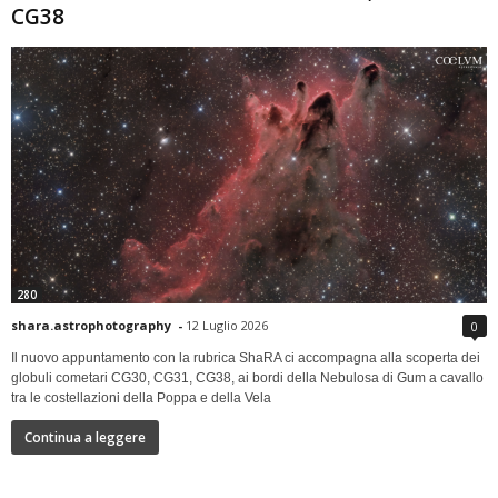
CG38
280
shara.astrophotography
-
12 Luglio 2026
0
Il nuovo appuntamento con la rubrica ShaRA ci accompagna alla scoperta dei
globuli cometari CG30, CG31, CG38, ai bordi della Nebulosa di Gum a cavallo
tra le costellazioni della Poppa e della Vela
Continua a leggere