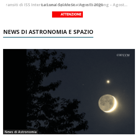
Le costellazioni di Agosto 2026: Delfino
La Luna del Mese – Agosto 2026
NEWS DI ASTRONOMIA E SPAZIO
News di Astronomia