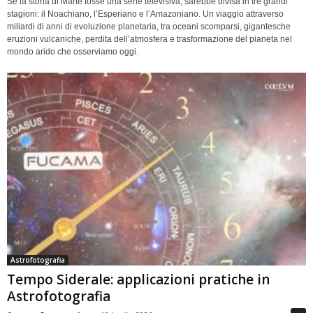
Se la storia di Marte fosse una serie televisiva, sarebbe divisa in tre grandi
stagioni: il Noachiano, l’Esperiano e l’Amazoniano. Un viaggio attraverso
miliardi di anni di evoluzione planetaria, tra oceani scomparsi, gigantesche
eruzioni vulcaniche, perdita dell’atmosfera e trasformazione del pianeta nel
mondo arido che osserviamo oggi.
Astrofotografia
Tempo Siderale: applicazioni pratiche in
Astrofotografia