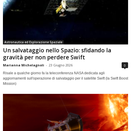
Astronautica ed Esplorazione Spaziale
Un salvataggio nello Spazio: sfidando la
gravità per non perdere Swift
Marianna Michelagnoli
-
23 Giugno 2026
0
Risale a qualche giorno fa la teleconferenza NASA dedicata agli
aggiornamenti sull'operazione di salvataggio per il satellite Swift (la Swift Boost
Mission)