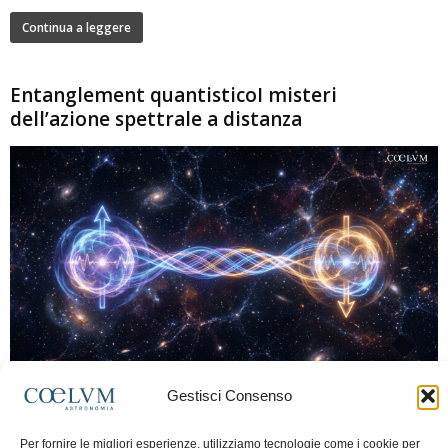
Continua a leggere
Entanglement quantisticoI misteri
dell’azione spettrale a distanza
280
Gestisci Consenso
Marco Lorrai
-
15 Giugno 2026
0
L'entanglement quantistico è uno dei fenomeni più sorprendenti della fisica
Per fornire le migliori esperienze, utilizziamo tecnologie come i cookie per
moderna: due particelle possono mostrare correlazioni che sembrano ignorare