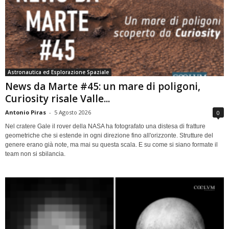
Astronautica ed Esplorazione Spaziale
News da Marte #45: un mare di poligoni,
Curiosity risale Valle...
Antonio Piras
-
5 Agosto 2026
0
Nel cratere Gale il rover della NASA ha fotografato una distesa di fratture
geometriche che si estende in ogni direzione fino all'orizzonte. Strutture del
genere erano già note, ma mai su questa scala. E su come si siano formate il
team non si sbilancia.