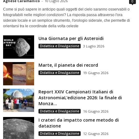
Agnese Caramanico
-
10 Luglio 2026
0
Come si può sapere in anticipo quali oggetti del cielo saranno osservabili o
fotografabili nelle migliori condizioni? La risposta passa attraverso l'ora
siderale locale e un semplice strumento, l'orologio siderale, che permette di
orientarsi tra le coordinate della volta celeste
Una Giornata per gli Asteroidi
Didattica e Divulgazione
3 Luglio 2026
Marte, il pianeta dei record
Didattica e Divulgazione
19 Giugno 2026
Report XXIV Campionati Italiani di
AstronomiaL'edizione 2026: la finale di
Monza...
Didattica e Divulgazione
16 Giugno 2026
I crateri da impatto come metodo di
datazione
Didattica e Divulgazione
12 Giugno 2026