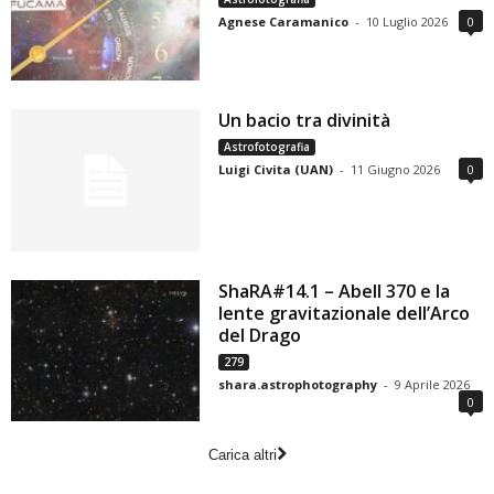
Agnese Caramanico
-
10 Luglio 2026
0
Un bacio tra divinità
Astrofotografia
Luigi Civita (UAN)
-
11 Giugno 2026
0
ShaRA#14.1 – Abell 370 e la
lente gravitazionale dell’Arco
del Drago
279
shara.astrophotography
-
9 Aprile 2026
0
Carica altri