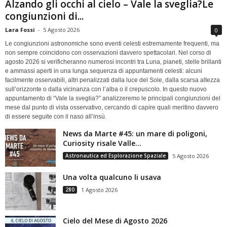
Alzando gli occhi al cielo – Vale la sveglia?Le
congiunzioni di...
Lara Fossi
-
5 Agosto 2026
0
Le congiunzioni astronomiche sono eventi celesti estremamente frequenti, ma
non sempre coincidono con osservazioni davvero spettacolari. Nel corso di
agosto 2026 si verificheranno numerosi incontri tra Luna, pianeti, stelle brillanti
e ammassi aperti in una lunga sequenza di appuntamenti celesti: alcuni
facilmente osservabili, altri penalizzati dalla luce del Sole, dalla scarsa altezza
sull’orizzonte o dalla vicinanza con l’alba o il crepuscolo. In questo nuovo
appuntamento di “Vale la sveglia?” analizzeremo le principali congiunzioni del
mese dal punto di vista osservativo, cercando di capire quali meritino davvero
di essere seguite con il naso all’insù.
News da Marte #45: un mare di poligoni,
Curiosity risale Valle...
Astronautica ed Esplorazione Spaziale
5 Agosto 2026
Una volta qualcuno li usava
280
1 Agosto 2026
Cielo del Mese di Agosto 2026