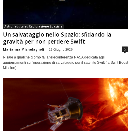
Astronautica ed Esplorazione Spaziale
Un salvataggio nello Spazio: sfidando la
gravità per non perdere Swift
Marianna Michelagnoli
-
23 Giugno 2026
0
Risale a qualche giorno fa la teleconferenza NASA dedicata agli
aggiornamenti sull'operazione di salvataggio per il satellite Swift (la Swift Boost
Mission)