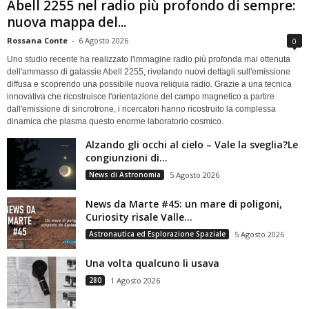
Abell 2255 nel radio più profondo di sempre:
nuova mappa del...
Rossana Conte
-
6 Agosto 2026
0
Uno studio recente ha realizzato l'immagine radio più profonda mai ottenuta
dell'ammasso di galassie Abell 2255, rivelando nuovi dettagli sull'emissione
diffusa e scoprendo una possibile nuova reliquia radio. Grazie a una tecnica
innovativa che ricostruisce l'orientazione del campo magnetico a partire
dall'emissione di sincrotrone, i ricercatori hanno ricostruito la complessa
dinamica che plasma questo enorme laboratorio cosmico.
Alzando gli occhi al cielo – Vale la sveglia?Le
congiunzioni di...
News di Astronomia
5 Agosto 2026
News da Marte #45: un mare di poligoni,
Curiosity risale Valle...
Astronautica ed Esplorazione Spaziale
5 Agosto 2026
Una volta qualcuno li usava
280
1 Agosto 2026