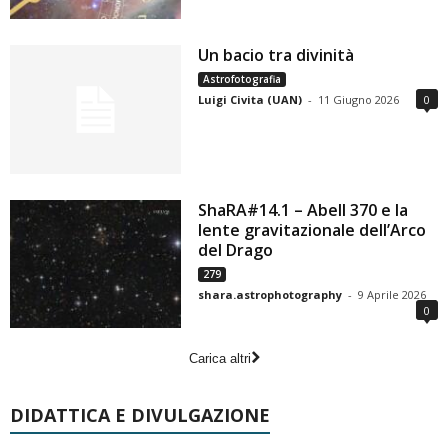
Un bacio tra divinità
Astrofotografia
Luigi Civita (UAN)
-
11 Giugno 2026
0
ShaRA#14.1 – Abell 370 e la
lente gravitazionale dell’Arco
del Drago
279
shara.astrophotography
-
9 Aprile 2026
0
Carica altri
DIDATTICA E DIVULGAZIONE