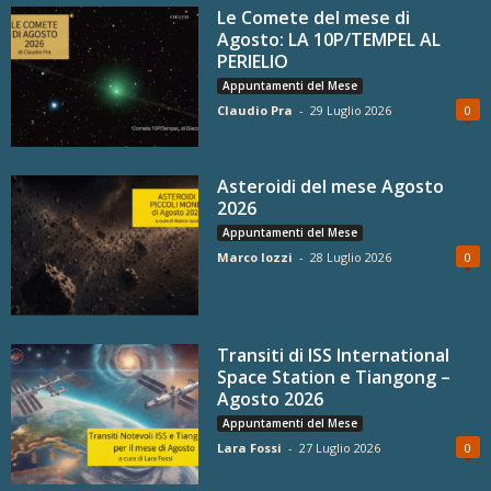
Le Comete del mese di
Agosto: LA 10P/TEMPEL AL
PERIELIO
Appuntamenti del Mese
Claudio Pra
-
29 Luglio 2026
0
Asteroidi del mese Agosto
2026
Appuntamenti del Mese
Marco Iozzi
-
28 Luglio 2026
0
Transiti di ISS International
Space Station e Tiangong –
Agosto 2026
Appuntamenti del Mese
Lara Fossi
-
27 Luglio 2026
0