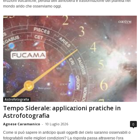
eruzioni vulcaniche, perdita dell’atmosfera e trasformazione del pianeta nel
mondo arido che osserviamo oggi.
Astrofotografia
Tempo Siderale: applicazioni pratiche in
Astrofotografia
Agnese Caramanico
-
10 Luglio 2026
0
Come si può sapere in anticipo quali oggetti del cielo saranno osservabili o
fotografabili nelle migliori condizioni? La risposta passa attraverso l'ora