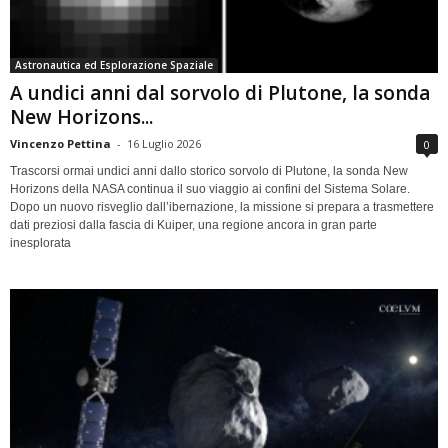
Astronautica ed Esplorazione Spaziale
A undici anni dal sorvolo di Plutone, la sonda
New Horizons...
Vincenzo Pettina
-
16 Luglio 2026
0
Trascorsi ormai undici anni dallo storico sorvolo di Plutone, la sonda New
Horizons della NASA continua il suo viaggio ai confini del Sistema Solare.
Dopo un nuovo risveglio dall’ibernazione, la missione si prepara a trasmettere
dati preziosi dalla fascia di Kuiper, una regione ancora in gran parte
inesplorata