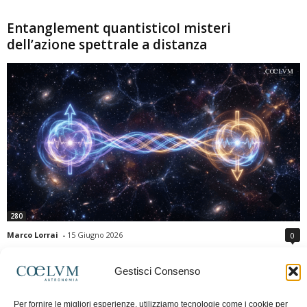
Entanglement quantisticoI misteri
dell’azione spettrale a distanza
280
Marco Lorrai
-
15 Giugno 2026
0
L'entanglement quantistico è uno dei fenomeni più sorprendenti della fisica
moderna: due particelle possono mostrare correlazioni che sembrano ignorare
Gestisci Consenso
la distanza che le separa. Gli esperimenti e i teoremi di Bell hanno escluso le
semplici spiegazioni basate su "variabili nascoste" locali, confermando le
Per fornire le migliori esperienze, utilizziamo tecnologie come i cookie per
previsioni della meccanica quantistica. Nonostante ciò, l'entanglement non