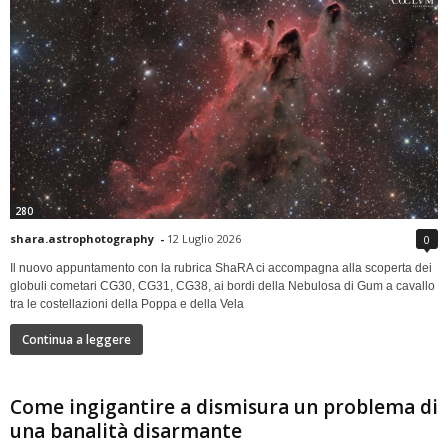
280
shara.astrophotography
-
12 Luglio 2026
0
Il nuovo appuntamento con la rubrica ShaRA ci accompagna alla scoperta dei
globuli cometari CG30, CG31, CG38, ai bordi della Nebulosa di Gum a cavallo
tra le costellazioni della Poppa e della Vela
Continua a leggere
Come ingigantire a dismisura un problema di
una banalità disarmante