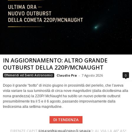
IN AGGIORNAMENTO: ALTRO GRANDE
OUTBURST DELLA 220P/MCNAUGHT
Claudio Pra
-
7 Agosto 2026
0
Effemeridi ed Eventi Astronomici
Dopo il grande “botto” di inizio giugno in prossimità del perielio, che l’aveva
vista variare la sua luminosità di circa nove magnitudini (dalla diciottesima alla
nona grandezza) la 220P/ McNaught ha subìto un nuovo potente outburst
presumibilmente tra il 5 e il 6 agosto, passando improvvisamente dalla
tredicesima alla settima magnitudine.
DI TENDENZA
Cielo del Mese di Agosto 2026
FIRENZE CAPITALE MONDIALE DELLO SPAZIO: AL VIA LA 46ª ASSEMBLEA SCIENTIFICA DEL COSPAR