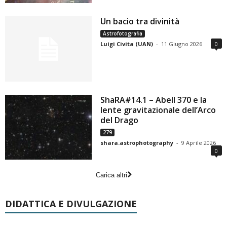
Un bacio tra divinità
Astrofotografia
Luigi Civita (UAN)
-
11 Giugno 2026
0
ShaRA#14.1 – Abell 370 e la
lente gravitazionale dell’Arco
del Drago
279
shara.astrophotography
-
9 Aprile 2026
0
Carica altri
DIDATTICA E DIVULGAZIONE