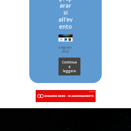
arar
si
all’ev
ento
6 Agosto
2026
Continua
a
leggere