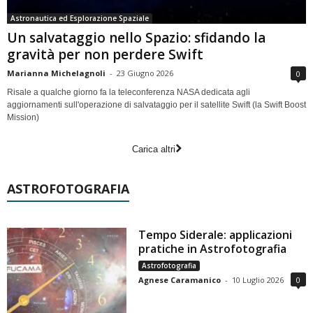
Astronautica ed Esplorazione Spaziale
Un salvataggio nello Spazio: sfidando la
gravità per non perdere Swift
Marianna Michelagnoli
-
23 Giugno 2026
0
Risale a qualche giorno fa la teleconferenza NASA dedicata agli
aggiornamenti sull'operazione di salvataggio per il satellite Swift (la Swift Boost
Mission)
Carica altri
ASTROFOTOGRAFIA
Tempo Siderale: applicazioni
pratiche in Astrofotografia
Astrofotografia
Agnese Caramanico
-
10 Luglio 2026
0