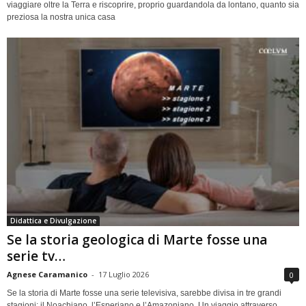
viaggiare oltre la Terra e riscoprire, proprio guardandola da lontano, quanto sia
preziosa la nostra unica casa
Didattica e Divulgazione
Se la storia geologica di Marte fosse una
serie tv…
Agnese Caramanico
-
17 Luglio 2026
0
Se la storia di Marte fosse una serie televisiva, sarebbe divisa in tre grandi
stagioni: il Noachiano, l’Esperiano e l’Amazoniano. Un viaggio attraverso