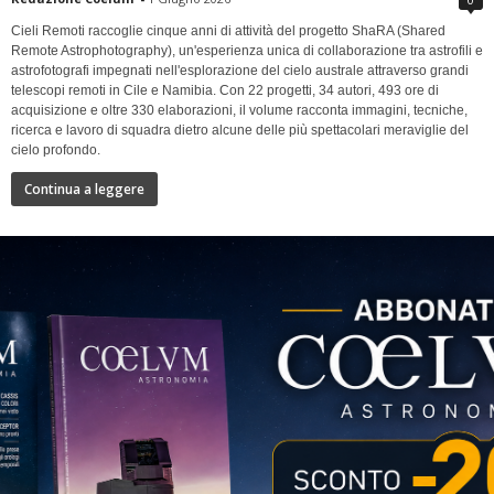
Cieli Remoti raccoglie cinque anni di attività del progetto ShaRA (Shared
Remote Astrophotography), un'esperienza unica di collaborazione tra astrofili e
astrofotografi impegnati nell'esplorazione del cielo australe attraverso grandi
telescopi remoti in Cile e Namibia. Con 22 progetti, 34 autori, 493 ore di
acquisizione e oltre 330 elaborazioni, il volume racconta immagini, tecniche,
ricerca e lavoro di squadra dietro alcune delle più spettacolari meraviglie del
cielo profondo.
Continua a leggere