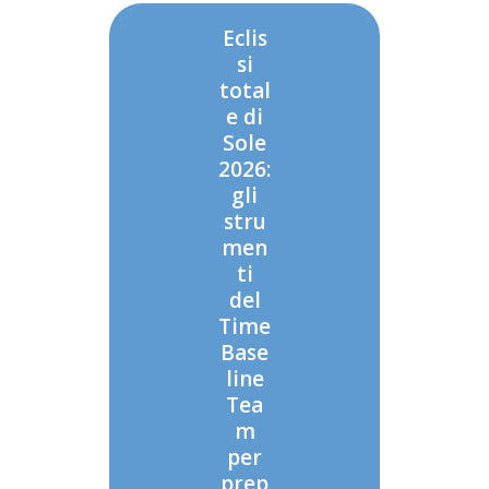
Eclis
si
total
e di
Sole
2026:
gli
stru
men
ti
del
Time
Base
line
Tea
m
per
prep