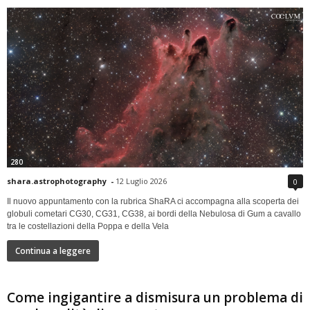
280
shara.astrophotography
-
12 Luglio 2026
0
Il nuovo appuntamento con la rubrica ShaRA ci accompagna alla scoperta dei
globuli cometari CG30, CG31, CG38, ai bordi della Nebulosa di Gum a cavallo
tra le costellazioni della Poppa e della Vela
Continua a leggere
Come ingigantire a dismisura un problema di