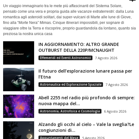
Un viaggio immaginario tra le mete più affascinanti del Sistema Solare,
pensato come una vera e propria guida alle vacanze extraterrestri: dalla Luna
romantica agli asteroidi solitari, dai super-vulcani di Marte alle lune di Giove,
fino alla “Morte Nera” Mimas. Cinque itinerari impossibili, per sognare di
viaggiare oltre la Terra e riscoprire, proprio guardandola da lontano, quanto sia
preziosa la nostra unica casa
IN AGGIORNAMENTO: ALTRO GRANDE
OUTBURST DELLA 220P/MCNAUGHT
Effemeridi ed Eventi Astronomici
7 Agosto 2026
Il futuro dell’esplorazione lunare passa per
l’Etna
Astronautica ed Esplorazione Spaziale
7 Agosto 2026
Abell 2255 nel radio più profondo di sempre:
nuova mappa del...
Astronomia, Astrofisica e Cosmologia
6 Agosto 2026
Alzando gli occhi al cielo – Vale la sveglia?Le
congiunzioni di...
Appuntamenti del Mese
5 Agosto 2026