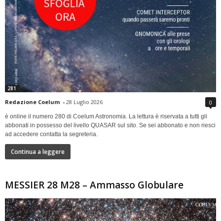
281
Redazione Coelum
-
28 Luglio 2026
0
è online il numero 280 di Coelum Astronomia. La lettura è riservata a tutti gli
abbonati in possesso del livello QUASAR sul sito. Se sei abbonato e non riesci
ad accedere contatta la segreteria.
Continua a leggere
MESSIER 28 M28 – Ammasso Globulare