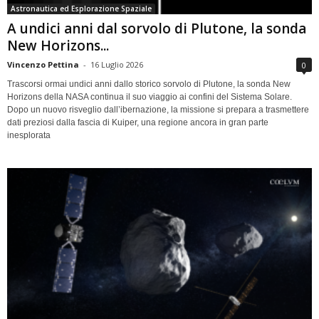
Astronautica ed Esplorazione Spaziale
A undici anni dal sorvolo di Plutone, la sonda
New Horizons...
Vincenzo Pettina
-
16 Luglio 2026
0
Trascorsi ormai undici anni dallo storico sorvolo di Plutone, la sonda New
Horizons della NASA continua il suo viaggio ai confini del Sistema Solare.
Dopo un nuovo risveglio dall’ibernazione, la missione si prepara a trasmettere
dati preziosi dalla fascia di Kuiper, una regione ancora in gran parte
inesplorata