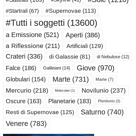
#Supernovae
(113)
#Startrail
(67)
#Tutti i soggetti
(13600)
a Emissione
(521)
Aperti
(386)
a Riflessione
(211)
Artificiali
(129)
Crateri
(336)
di Galassie
(81)
di Nebulose
(12)
Giove
(970)
Falce
(186)
Galileiani
(14)
Marte
(731)
Globulari
(154)
Marte
(7)
Mercurio
(218)
Novilunio
(237)
Molecolari
(1)
Oscure
(163)
Planetarie
(183)
Plenilunio
(3)
Saturno
(740)
Resti di Supernovae
(125)
Venere
(783)