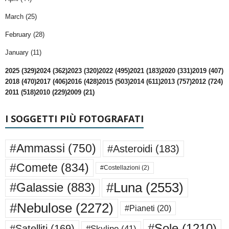
March (25)
February (28)
January (11)
2025 (329)
2024 (362)
2023 (320)
2022 (495)
2021 (183)
2020 (331)
2019 (407)
2018 (470)
2017 (406)
2016 (428)
2015 (503)
2014 (611)
2013 (757)
2012 (724)
2011 (518)
2010 (229)
2009 (21)
I SOGGETTI PIÙ FOTOGRAFATI
#Ammassi
(750)
#Asteroidi
(183)
#Comete
(834)
#Costellazioni
(2)
#Luna
(2553)
#Galassie
(883)
#Nebulose
(2272)
#Pianeti
(20)
#Sole
(1210)
#Satelliti
(169)
#Skyline
(41)