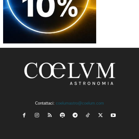
Contattaci:
coelumastro@coelum.com