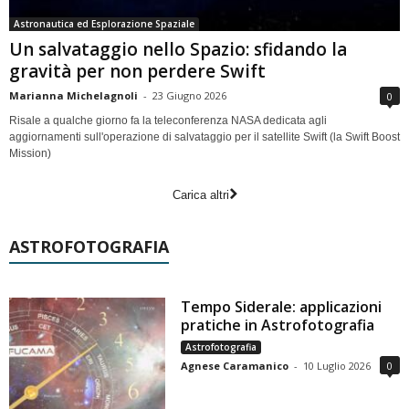
Astronautica ed Esplorazione Spaziale
Un salvataggio nello Spazio: sfidando la
gravità per non perdere Swift
Marianna Michelagnoli
-
23 Giugno 2026
0
Risale a qualche giorno fa la teleconferenza NASA dedicata agli
aggiornamenti sull'operazione di salvataggio per il satellite Swift (la Swift Boost
Mission)
Carica altri
ASTROFOTOGRAFIA
Tempo Siderale: applicazioni
pratiche in Astrofotografia
Astrofotografia
Agnese Caramanico
-
10 Luglio 2026
0