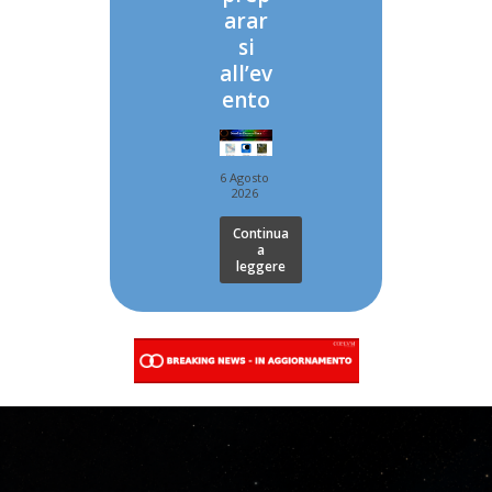
arar
si
all’ev
ento
6 Agosto
2026
Continua
a
leggere