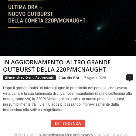
IN AGGIORNAMENTO: ALTRO GRANDE
OUTBURST DELLA 220P/MCNAUGHT
Claudio Pra
-
7 Agosto 2026
0
Effemeridi ed Eventi Astronomici
Dopo il grande “botto” di inizio giugno in prossimità del perielio, che l’aveva
vista variare la sua luminosità di circa nove magnitudini (dalla diciottesima alla
nona grandezza) la 220P/ McNaught ha subìto un nuovo potente outburst
presumibilmente tra il 5 e il 6 agosto, passando improvvisamente dalla
tredicesima alla settima magnitudine.
DI TENDENZA
Cielo del Mese di Agosto 2026
FIRENZE CAPITALE MONDIALE DELLO SPAZIO: AL VIA LA 46ª ASSEMBLEA SCIENTIFICA DEL COSPAR