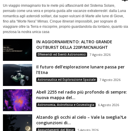
Un viaggio immaginario tra le mete più affascinanti del Sistema Solare,
pensato come una vera e propria guida alle vacanze extraterrestri: dalla Luna
romantica agli asteroidi solitari, dai super-vulcani di Marte alle lune di Giove,
fino alla “Morte Nera” Mimas. Cinque itinerari impossibili, per sognare di
viaggiare oltre la Terra e riscoprire, proprio guardandola da lontano, quanto sia
preziosa la nostra unica casa
IN AGGIORNAMENTO: ALTRO GRANDE
OUTBURST DELLA 220P/MCNAUGHT
Effemeridi ed Eventi Astronomici
7 Agosto 2026
Il futuro dell’esplorazione lunare passa per
l’Etna
Astronautica ed Esplorazione Spaziale
7 Agosto 2026
Abell 2255 nel radio più profondo di sempre:
nuova mappa del...
Astronomia, Astrofisica e Cosmologia
6 Agosto 2026
Alzando gli occhi al cielo – Vale la sveglia?Le
congiunzioni di...
Appuntamenti del Mese
5 Agosto 2026