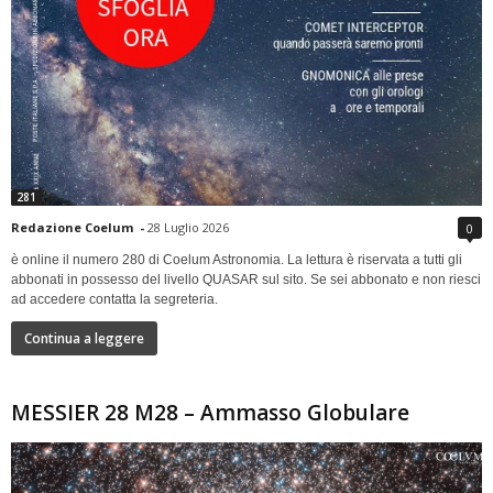
281
Redazione Coelum
-
28 Luglio 2026
0
è online il numero 280 di Coelum Astronomia. La lettura è riservata a tutti gli
abbonati in possesso del livello QUASAR sul sito. Se sei abbonato e non riesci
ad accedere contatta la segreteria.
Continua a leggere
MESSIER 28 M28 – Ammasso Globulare