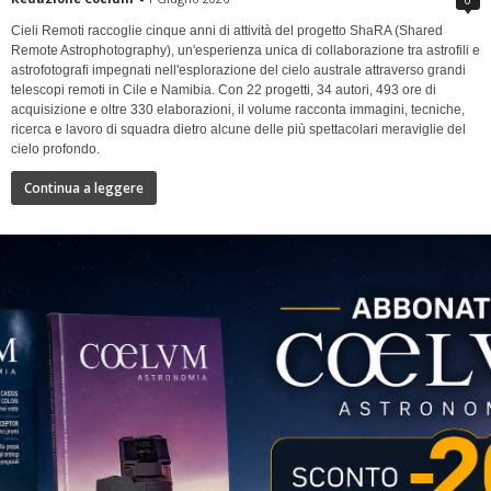
Cieli Remoti raccoglie cinque anni di attività del progetto ShaRA (Shared
Remote Astrophotography), un'esperienza unica di collaborazione tra astrofili e
astrofotografi impegnati nell'esplorazione del cielo australe attraverso grandi
telescopi remoti in Cile e Namibia. Con 22 progetti, 34 autori, 493 ore di
acquisizione e oltre 330 elaborazioni, il volume racconta immagini, tecniche,
ricerca e lavoro di squadra dietro alcune delle più spettacolari meraviglie del
cielo profondo.
Continua a leggere