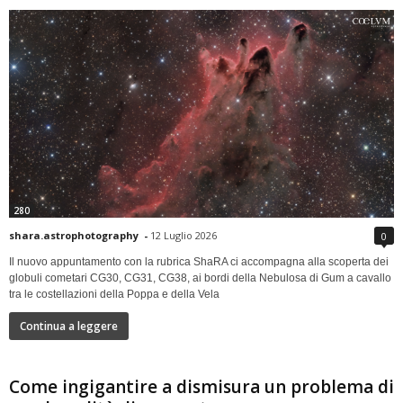
280
shara.astrophotography
-
12 Luglio 2026
0
Il nuovo appuntamento con la rubrica ShaRA ci accompagna alla scoperta dei
globuli cometari CG30, CG31, CG38, ai bordi della Nebulosa di Gum a cavallo
tra le costellazioni della Poppa e della Vela
Continua a leggere
Come ingigantire a dismisura un problema di