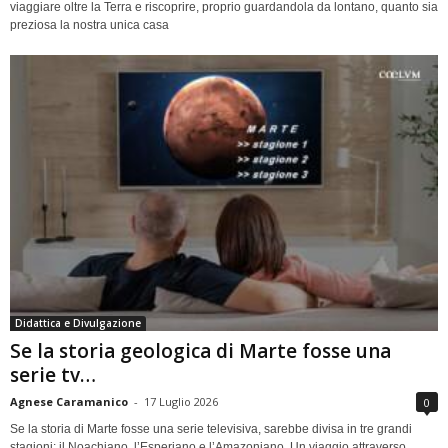
viaggiare oltre la Terra e riscoprire, proprio guardandola da lontano, quanto sia
preziosa la nostra unica casa
Didattica e Divulgazione
Se la storia geologica di Marte fosse una
serie tv…
Agnese Caramanico
-
17 Luglio 2026
0
Se la storia di Marte fosse una serie televisiva, sarebbe divisa in tre grandi
stagioni: il Noachiano, l’Esperiano e l’Amazoniano. Un viaggio attraverso