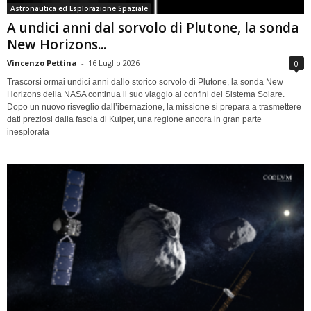
Astronautica ed Esplorazione Spaziale
A undici anni dal sorvolo di Plutone, la sonda
New Horizons...
Vincenzo Pettina
-
16 Luglio 2026
0
Trascorsi ormai undici anni dallo storico sorvolo di Plutone, la sonda New
Horizons della NASA continua il suo viaggio ai confini del Sistema Solare.
Dopo un nuovo risveglio dall’ibernazione, la missione si prepara a trasmettere
dati preziosi dalla fascia di Kuiper, una regione ancora in gran parte
inesplorata