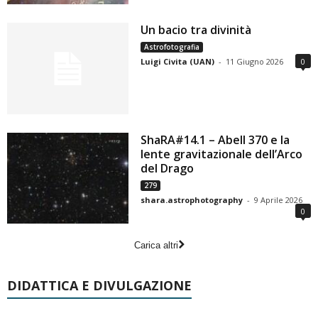
Un bacio tra divinità
Astrofotografia
Luigi Civita (UAN)
-
11 Giugno 2026
0
ShaRA#14.1 – Abell 370 e la
lente gravitazionale dell’Arco
del Drago
279
shara.astrophotography
-
9 Aprile 2026
0
Carica altri
DIDATTICA E DIVULGAZIONE