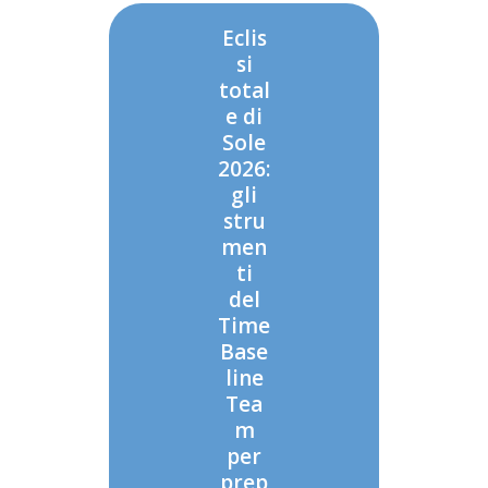
Eclis
si
total
e di
Sole
2026:
gli
stru
men
ti
del
Time
Base
line
Tea
m
per
prep