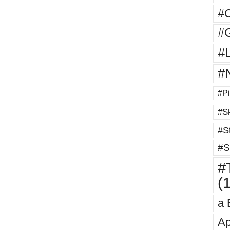
#
#G
#
#
#Pi
#Sk
#St
#S
#T
(
a 
Ap