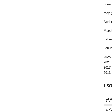
June 
May (
April 
March
Febru
Janua
2025 
2021 
2017 
2013 
I S
#
#A