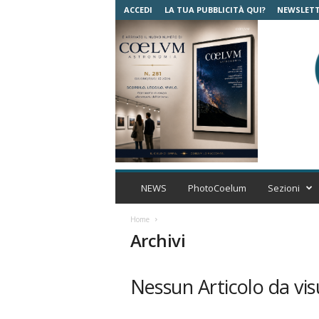
ACCEDI
LA TUA PUBBLICITÀ QUI?
NEWSLET
C
o
NEWS
PhotoCoelum
Sezioni
e
l
Home
u
Archivi
m
A
s
Nessun Articolo da vis
t
r
o