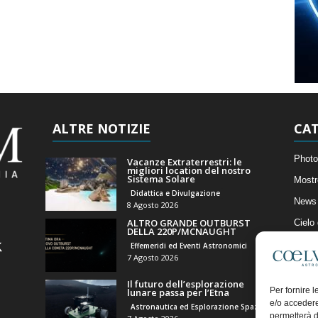
ALTRE NOTIZIE
CAT
Photo
Vacanze Extraterrestri: le
migliori location del nostro
Sistema Solare
Mostr
Didattica e Divulgazione
News 
8 Agosto 2026
ALTRO GRANDE OUTBURST
Cielo
DELLA 220P/MCNAUGHT
Astro
Effemeridi ed Eventi Astronomici
7 Agosto 2026
Artico
Il futuro dell’esplorazione
Il Bl
Per fornire 
lunare passa per l’Etna
e/o accedere
Astronautica ed Esplorazione Spaziale
permetterà d