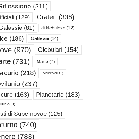
Riflessione
(211)
Crateri
(336)
ificiali
(129)
 Galassie
(81)
di Nebulose
(12)
lce
(186)
Galileiani
(14)
iove
(970)
Globulari
(154)
rte
(731)
Marte
(7)
rcurio
(218)
Molecolari
(1)
vilunio
(237)
cure
(163)
Planetarie
(183)
ilunio
(3)
sti di Supernovae
(125)
turno
(740)
enere
(783)