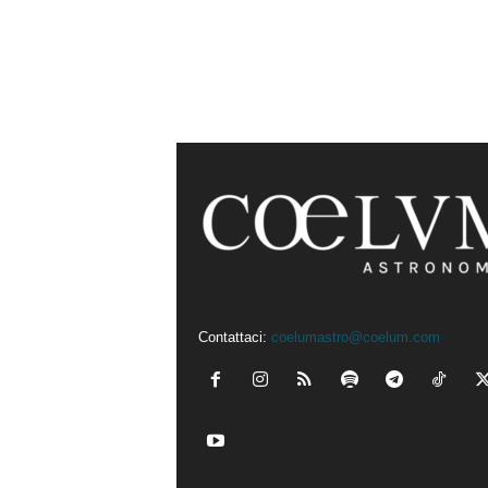
Contattaci:
coelumastro@coelum.com