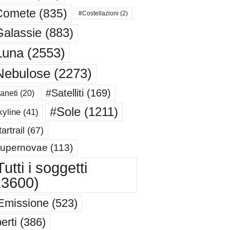
Comete
(835)
#Costellazioni
(2)
alassie
(883)
Luna
(2553)
Nebulose
(2273)
#Satelliti
(169)
aneti
(20)
#Sole
(1211)
yline
(41)
artrail
(67)
upernovae
(113)
utti i soggetti
13600)
Emissione
(523)
erti
(386)