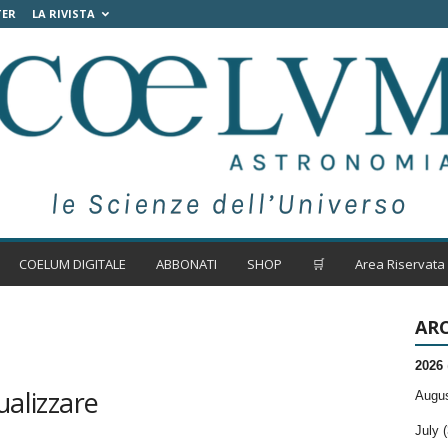
TER
LA RIVISTA
COELUM DIGITALE
ABBONATI
SHOP
🛒
Area Riservata
ARC
2026
ualizzare
Augus
July (