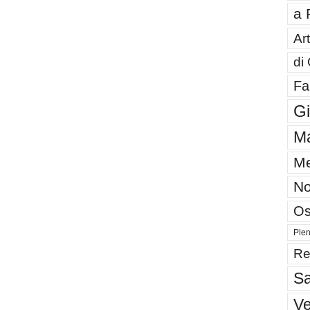
a 
Art
di
Fa
G
Ma
Me
No
Os
Plen
Re
Sa
V