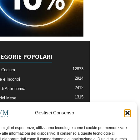
EGORIE POPOLARI
12873
-Coelum
2914
e e Incontri
2412
di Astronomia
1315
 del Mese
365
nomia, Astrofisica e Cosmologia
Gestisci Consenso
268
li e Risorse On-Line
192
og della Redazione
le migliori esperienze, utilizziamo tecnologie come i cookie per memorizzare
 alle informazioni del dispositivo. Il consenso a queste tecnologie ci
i elaborare dati come il comportamento di navigazione o ID unici su questo