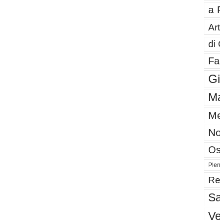
a 
Art
di
Fa
G
Ma
Me
No
Os
Plen
Re
Sa
V