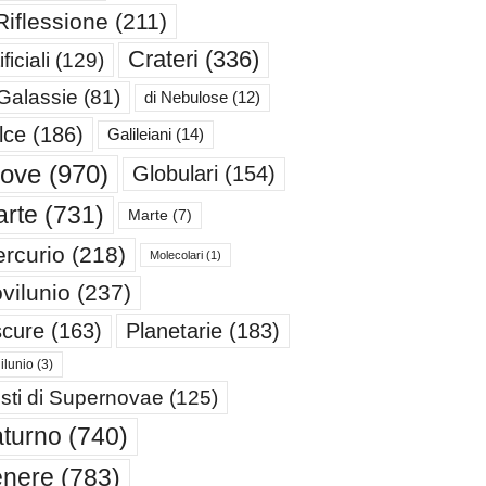
Riflessione
(211)
Crateri
(336)
ificiali
(129)
 Galassie
(81)
di Nebulose
(12)
lce
(186)
Galileiani
(14)
iove
(970)
Globulari
(154)
rte
(731)
Marte
(7)
rcurio
(218)
Molecolari
(1)
vilunio
(237)
cure
(163)
Planetarie
(183)
ilunio
(3)
sti di Supernovae
(125)
turno
(740)
enere
(783)