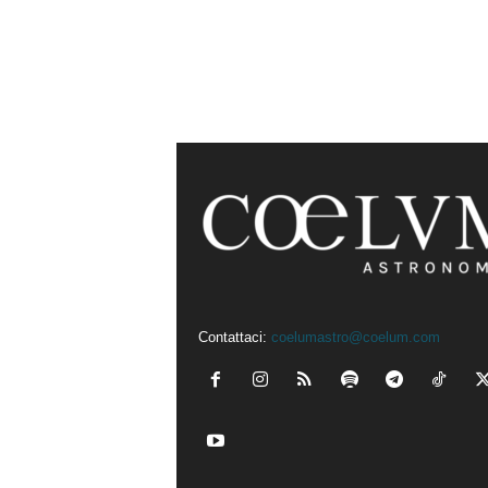
Contattaci:
coelumastro@coelum.com