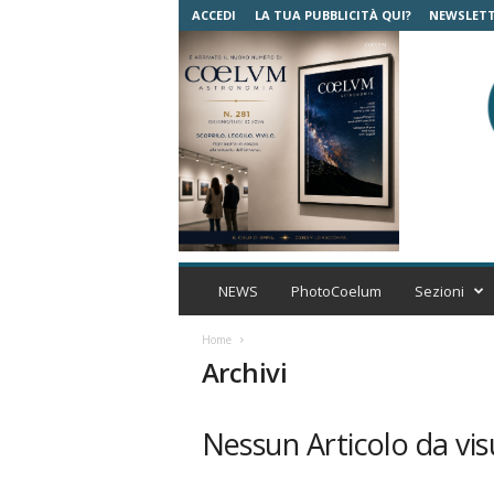
ACCEDI
LA TUA PUBBLICITÀ QUI?
NEWSLET
C
o
NEWS
PhotoCoelum
Sezioni
e
l
Home
u
Archivi
m
A
s
Nessun Articolo da vis
t
r
o