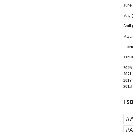
June 
May (
April 
March
Febru
Janua
2025 
2021 
2017 
2013 
I S
#
#A