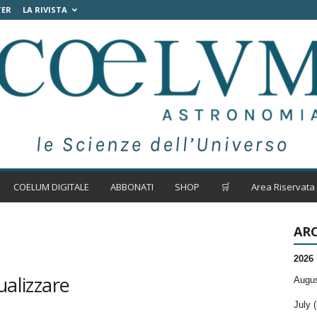
TER
LA RIVISTA
COELUM DIGITALE
ABBONATI
SHOP
🛒
Area Riservata
ARC
2026
ualizzare
Augus
July (