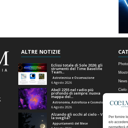
ALTRE NOTIZIE
CAT
Photo
Eclissi totale di Sole 2026: gli
strumenti del Time Baseline
Team...
Mostr
Astrotecnica e Osservazione
News 
6 Agosto 2026
Abell 2255 nel radio più
Cielo
profondo di sempre: nuova
mappa del...
Astro
Astronomia, Astrofisica e Cosmologia
Artico
6 Agosto 2026
Alzando gli occhi al cielo – Vale
Il Bl
Per fornire 
la sveglia?
e/o accedere
Appuntamenti del Mese
permetterà d