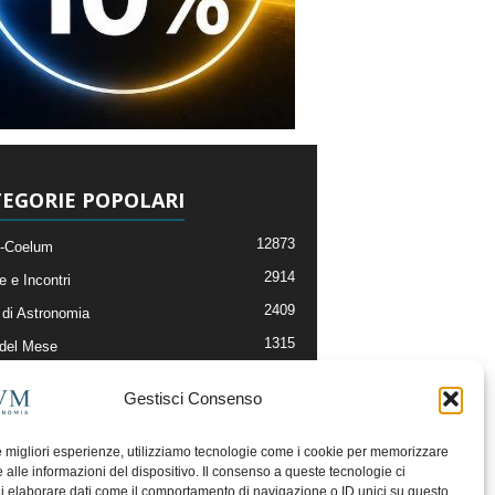
EGORIE POPOLARI
12873
-Coelum
2914
e e Incontri
2409
di Astronomia
1315
 del Mese
365
nomia, Astrofisica e Cosmologia
Gestisci Consenso
268
li e Risorse On-Line
192
og della Redazione
le migliori esperienze, utilizziamo tecnologie come i cookie per memorizzare
 alle informazioni del dispositivo. Il consenso a queste tecnologie ci
i elaborare dati come il comportamento di navigazione o ID unici su questo