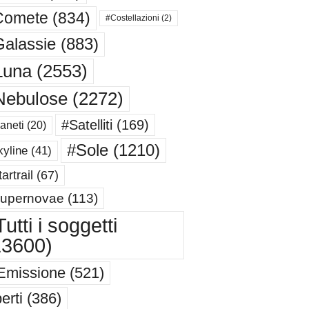
Comete
(834)
#Costellazioni
(2)
alassie
(883)
Luna
(2553)
Nebulose
(2272)
#Satelliti
(169)
aneti
(20)
#Sole
(1210)
yline
(41)
artrail
(67)
upernovae
(113)
utti i soggetti
13600)
Emissione
(521)
erti
(386)