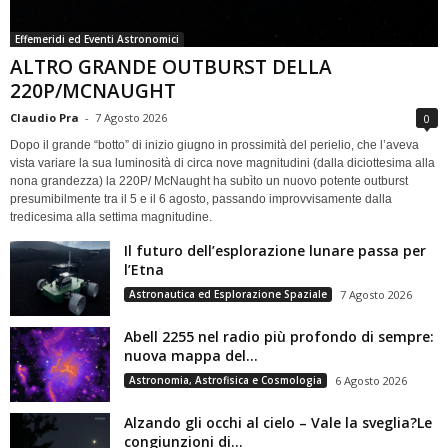
Effemeridi ed Eventi Astronomici
ALTRO GRANDE OUTBURST DELLA
220P/MCNAUGHT
Claudio Pra
-
7 Agosto 2026
0
Dopo il grande “botto” di inizio giugno in prossimità del perielio, che l’aveva
vista variare la sua luminosità di circa nove magnitudini (dalla diciottesima alla
nona grandezza) la 220P/ McNaught ha subìto un nuovo potente outburst
presumibilmente tra il 5 e il 6 agosto, passando improvvisamente dalla
tredicesima alla settima magnitudine.
Il futuro dell’esplorazione lunare passa per
l’Etna
Astronautica ed Esplorazione Spaziale
7 Agosto 2026
Abell 2255 nel radio più profondo di sempre:
nuova mappa del...
Astronomia, Astrofisica e Cosmologia
6 Agosto 2026
Alzando gli occhi al cielo – Vale la sveglia?Le
congiunzioni di...