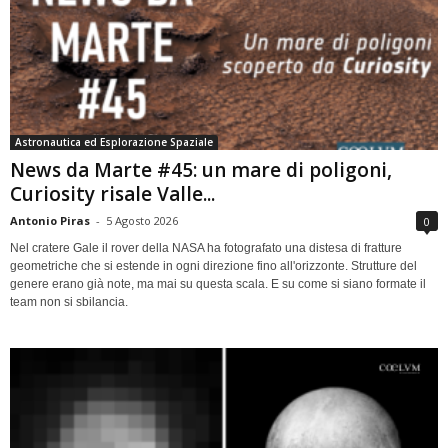
Astronautica ed Esplorazione Spaziale
News da Marte #45: un mare di poligoni,
Curiosity risale Valle...
Antonio Piras
-
5 Agosto 2026
0
Nel cratere Gale il rover della NASA ha fotografato una distesa di fratture
geometriche che si estende in ogni direzione fino all'orizzonte. Strutture del
genere erano già note, ma mai su questa scala. E su come si siano formate il
team non si sbilancia.