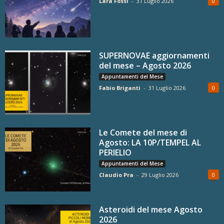
Lara Fossi
-
31 Luglio 2026
0
SUPERNOVAE aggiornamenti
del mese – Agosto 2026
Appuntamenti del Mese
Fabio Briganti
-
31 Luglio 2026
0
Le Comete del mese di
Agosto: LA 10P/TEMPEL AL
PERIELIO
Appuntamenti del Mese
Claudio Pra
-
29 Luglio 2026
0
Asteroidi del mese Agosto
2026