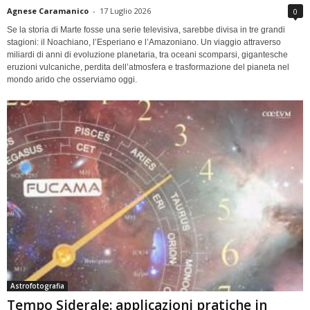
Agnese Caramanico
-
17 Luglio 2026
0
Se la storia di Marte fosse una serie televisiva, sarebbe divisa in tre grandi
stagioni: il Noachiano, l’Esperiano e l’Amazoniano. Un viaggio attraverso
miliardi di anni di evoluzione planetaria, tra oceani scomparsi, gigantesche
eruzioni vulcaniche, perdita dell’atmosfera e trasformazione del pianeta nel
mondo arido che osserviamo oggi.
Astrofotografia
Tempo Siderale: applicazioni pratiche in