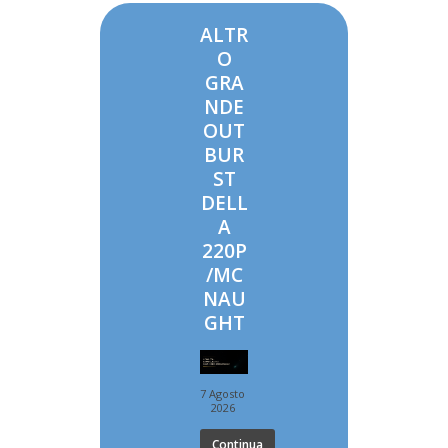
ALTR
O
GRA
NDE
OUT
BUR
ST
DELL
A
220P
/MC
NAU
GHT
7 Agosto
2026
Continua