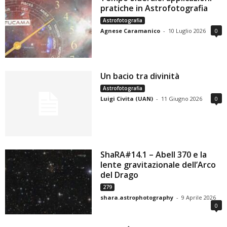
pratiche in Astrofotografia
Astrofotografia
Agnese Caramanico
-
10 Luglio 2026
0
Un bacio tra divinità
Astrofotografia
Luigi Civita (UAN)
-
11 Giugno 2026
0
ShaRA#14.1 – Abell 370 e la
lente gravitazionale dell’Arco
del Drago
279
shara.astrophotography
-
9 Aprile 2026
0