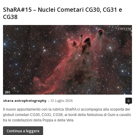
ShaRA#15 – Nuclei Cometari CG30, CG31 e
CG38
280
shara.astrophotography
-
12 Luglio 2026
0
Il nuovo appuntamento con la rubrica ShaRA ci accompagna alla scoperta dei
globuli cometari CG30, CG31, CG38, ai bordi della Nebulosa di Gum a cavallo
tra le costellazioni della Poppa e della Vela
Continua a leggere