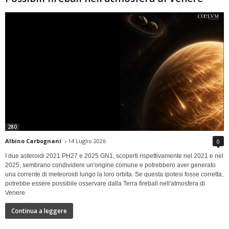
280
Albino Carbognani
-
14 Luglio 2026
0
I due asteroidi 2021 PH27 e 2025 GN1, scoperti rispettivamente nel 2021 e nel
2025, sembrano condividere un'origine comune e potrebbero aver generato
una corrente di meteoroidi lungo la loro orbita. Se questa ipotesi fosse corretta,
potrebbe essere possibile osservare dalla Terra fireball nell'atmosfera di
Venere.
Continua a leggere