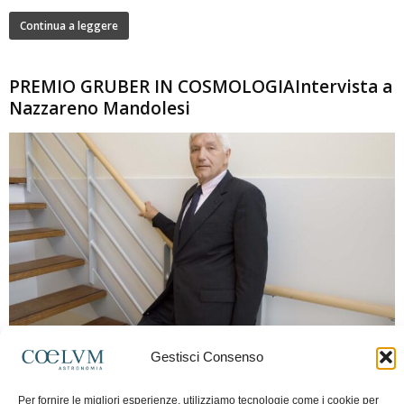
Continua a leggere
PREMIO GRUBER IN COSMOLOGIAIntervista a
Nazzareno Mandolesi
280
Gestisci Consenso
Frida Paolella
-
16 Giugno 2026
0
Intervista al professor Nazzareno Mandolesi, tra i protagonisti della cosmologia
Per fornire le migliori esperienze, utilizziamo tecnologie come i cookie per
spaziale europea e della missione Planck. Il dialogo ripercorre i principali