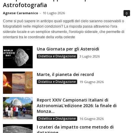
Astrofotografia
Agnese Caramanico
-
10 Luglio 2026
0
Come si può sapere in anticipo quali oggetti del cielo saranno osservabili o
fotografabili nelle migliori condizioni? La risposta passa attraverso l'ora
siderale locale e un semplice strumento, l'orologio siderale, che permette di
orientarsi tra le coordinate della volta celeste
Una Giornata per gli Asteroidi
Didattica e Divulgazione
3 Luglio 2026
Marte, il pianeta dei record
Didattica e Divulgazione
19 Giugno 2026
Report XXIV Campionati Italiani di
AstronomiaL'edizione 2026: la finale di
Monza...
Didattica e Divulgazione
16 Giugno 2026
I crateri da impatto come metodo di
datazione