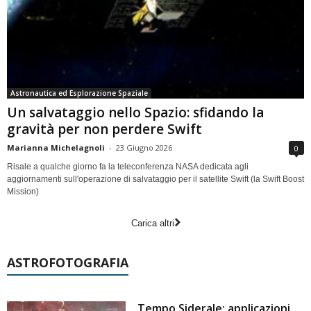
Astronautica ed Esplorazione Spaziale
Un salvataggio nello Spazio: sfidando la
gravità per non perdere Swift
Marianna Michelagnoli
-
23 Giugno 2026
0
Risale a qualche giorno fa la teleconferenza NASA dedicata agli
aggiornamenti sull'operazione di salvataggio per il satellite Swift (la Swift Boost
Mission)
Carica altri
ASTROFOTOGRAFIA
Tempo Siderale: applicazioni