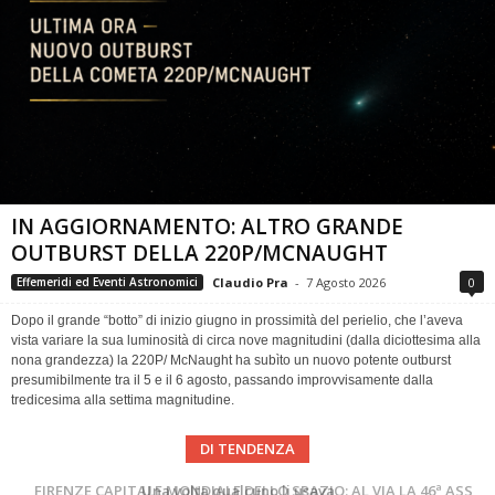
IN AGGIORNAMENTO: ALTRO GRANDE
OUTBURST DELLA 220P/MCNAUGHT
Claudio Pra
-
7 Agosto 2026
0
Effemeridi ed Eventi Astronomici
Dopo il grande “botto” di inizio giugno in prossimità del perielio, che l’aveva
vista variare la sua luminosità di circa nove magnitudini (dalla diciottesima alla
nona grandezza) la 220P/ McNaught ha subìto un nuovo potente outburst
presumibilmente tra il 5 e il 6 agosto, passando improvvisamente dalla
tredicesima alla settima magnitudine.
DI TENDENZA
Cielo del Mese di Agosto 2026
FIRENZE CAPITALE MONDIALE DELLO SPAZIO: AL VIA LA 46ª ASSEMBLEA SCIENTIFICA DEL COSPAR