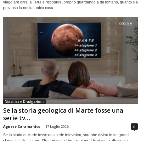
viaggiare oltre la Terra e riscoprire, proprio guardandola da lontano, quanto sia
preziosa la nostra unica casa
Didattica e Divulgazione
Se la storia geologica di Marte fosse una
serie tv…
Agnese Caramanico
-
17 Luglio 2026
0
Se la storia di Marte fosse una serie televisiva, sarebbe divisa in tre grandi
stagioni: il Noachiano, l’Esperiano e l’Amazoniano. Un viaggio attraverso