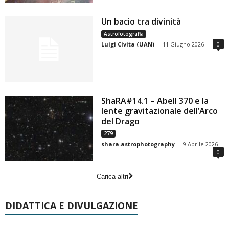
Un bacio tra divinità
Astrofotografia
Luigi Civita (UAN)
-
11 Giugno 2026
0
ShaRA#14.1 – Abell 370 e la
lente gravitazionale dell’Arco
del Drago
279
shara.astrophotography
-
9 Aprile 2026
0
Carica altri
DIDATTICA E DIVULGAZIONE