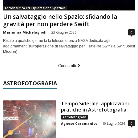
Astronautica ed Esplorazione Spaziale
Un salvataggio nello Spazio: sfidando la
gravità per non perdere Swift
Marianna Michelagnoli
-
23 Giugno 2026
0
Risale a qualche giorno fa la teleconferenza NASA dedicata agli
aggiornamenti sull'operazione di salvataggio per il satellite Swift (la Swift Boost
Mission)
Carica altri
ASTROFOTOGRAFIA
Tempo Siderale: applicazioni
pratiche in Astrofotografia
Astrofotografia
Agnese Caramanico
-
10 Luglio 2026
0