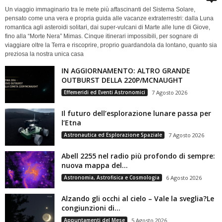
Un viaggio immaginario tra le mete più affascinanti del Sistema Solare,
pensato come una vera e propria guida alle vacanze extraterrestri: dalla Luna
romantica agli asteroidi solitari, dai super-vulcani di Marte alle lune di Giove,
fino alla “Morte Nera” Mimas. Cinque itinerari impossibili, per sognare di
viaggiare oltre la Terra e riscoprire, proprio guardandola da lontano, quanto sia
preziosa la nostra unica casa
IN AGGIORNAMENTO: ALTRO GRANDE
OUTBURST DELLA 220P/MCNAUGHT
Effemeridi ed Eventi Astronomici
7 Agosto 2026
Il futuro dell’esplorazione lunare passa per
l’Etna
Astronautica ed Esplorazione Spaziale
7 Agosto 2026
Abell 2255 nel radio più profondo di sempre:
nuova mappa del...
Astronomia, Astrofisica e Cosmologia
6 Agosto 2026
Alzando gli occhi al cielo – Vale la sveglia?Le
congiunzioni di...
Appuntamenti del Mese
5 Agosto 2026