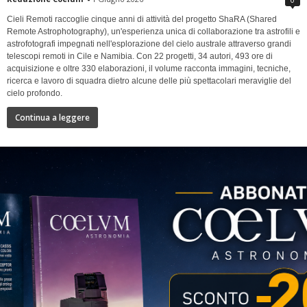
Cieli Remoti raccoglie cinque anni di attività del progetto ShaRA (Shared
Remote Astrophotography), un'esperienza unica di collaborazione tra astrofili e
astrofotografi impegnati nell'esplorazione del cielo australe attraverso grandi
telescopi remoti in Cile e Namibia. Con 22 progetti, 34 autori, 493 ore di
acquisizione e oltre 330 elaborazioni, il volume racconta immagini, tecniche,
ricerca e lavoro di squadra dietro alcune delle più spettacolari meraviglie del
cielo profondo.
Continua a leggere