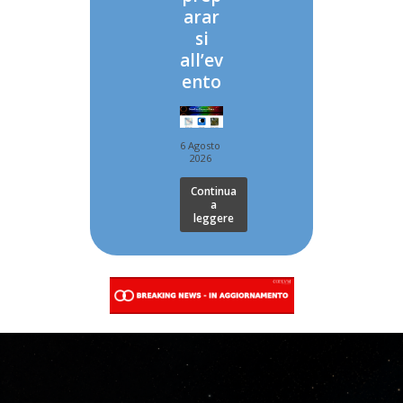
arar
si
all’ev
ento
6 Agosto
2026
Continua
a
leggere