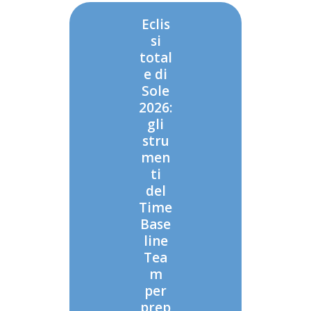
Eclis
si
total
e di
Sole
2026:
gli
stru
men
ti
del
Time
Base
line
Tea
m
per
prep