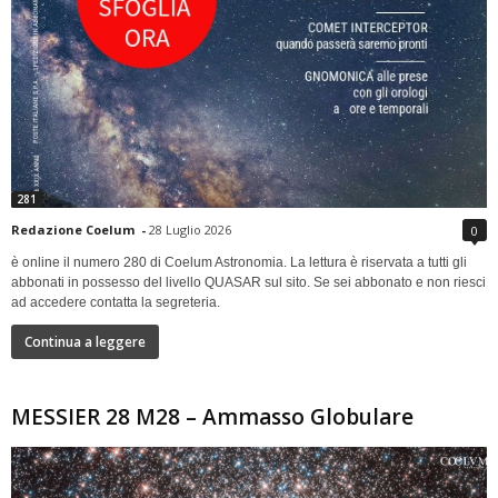
281
Redazione Coelum
-
28 Luglio 2026
0
è online il numero 280 di Coelum Astronomia. La lettura è riservata a tutti gli
abbonati in possesso del livello QUASAR sul sito. Se sei abbonato e non riesci
ad accedere contatta la segreteria.
Continua a leggere
MESSIER 28 M28 – Ammasso Globulare