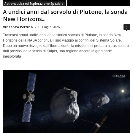
Astronautica ed Esplorazione Spaziale
A undici anni dal sorvolo di Plutone, la sonda
New Horizons...
Vincenzo Pettina
-
16 Luglio 2026
0
Trascorsi ormai undici anni dallo storico sorvolo di Plutone, la sonda New
Horizons della NASA continua il suo viaggio ai confini del Sistema Solare.
Dopo un nuovo risveglio dall’ibernazione, la missione si prepara a trasmettere
dati preziosi dalla fascia di Kuiper, una regione ancora in gran parte
inesplorata