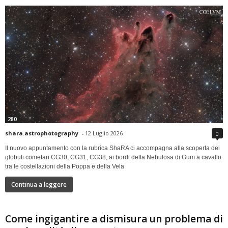
280
shara.astrophotography
-
12 Luglio 2026
0
Il nuovo appuntamento con la rubrica ShaRA ci accompagna alla scoperta dei
globuli cometari CG30, CG31, CG38, ai bordi della Nebulosa di Gum a cavallo
tra le costellazioni della Poppa e della Vela
Continua a leggere
Come ingigantire a dismisura un problema di