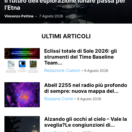
Il futuro dell’esplorazione lunare passa per
l’Etna
Vincenzo Pettina
-
7 Agosto 2026
ULTIMI ARTICOLI
Eclissi totale di Sole 2026: gli
strumenti del Time Baseline
Team...
Redazione Coelum
-
6 Agosto 2026
Abell 2255 nel radio più profondo
di sempre: nuova mappa del...
Rossana Conte
-
6 Agosto 2026
Alzando gli occhi al cielo – Vale la
sveglia?Le congiunzioni di...