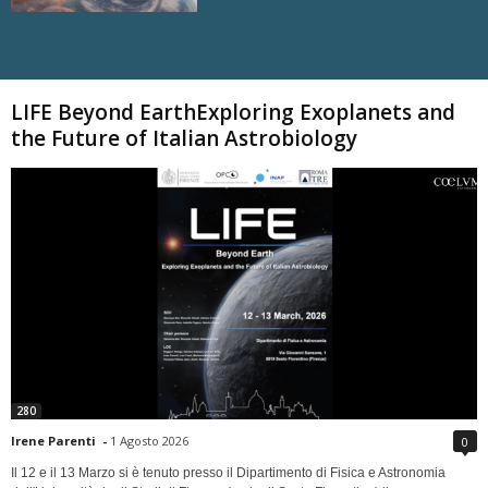
Carica altri
LIFE Beyond EarthExploring Exoplanets and
the Future of Italian Astrobiology
280
Irene Parenti
-
1 Agosto 2026
0
Il 12 e il 13 Marzo si è tenuto presso il Dipartimento di Fisica e Astronomia