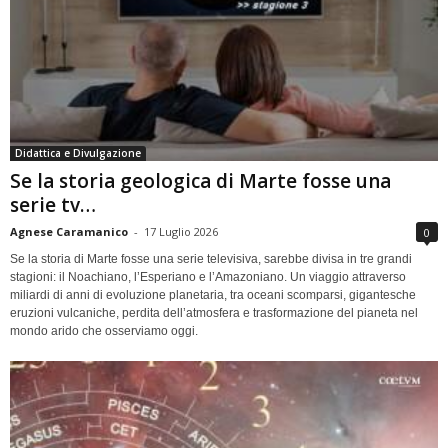
Didattica e Divulgazione
Se la storia geologica di Marte fosse una
serie tv…
Agnese Caramanico
-
17 Luglio 2026
0
Se la storia di Marte fosse una serie televisiva, sarebbe divisa in tre grandi
stagioni: il Noachiano, l’Esperiano e l’Amazoniano. Un viaggio attraverso
miliardi di anni di evoluzione planetaria, tra oceani scomparsi, gigantesche
eruzioni vulcaniche, perdita dell’atmosfera e trasformazione del pianeta nel
mondo arido che osserviamo oggi.