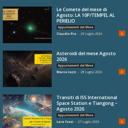
Le Comete del mese di
Agosto: LA 10P/TEMPEL AL
PERIELIO
Appuntamenti del Mese
Claudio Pra
-
29 Luglio 2026
0
Asteroidi del mese Agosto
2026
Appuntamenti del Mese
Marco Iozzi
-
28 Luglio 2026
0
Transiti di ISS International
Space Station e Tiangong –
Agosto 2026
Appuntamenti del Mese
Lara Fossi
-
27 Luglio 2026
0