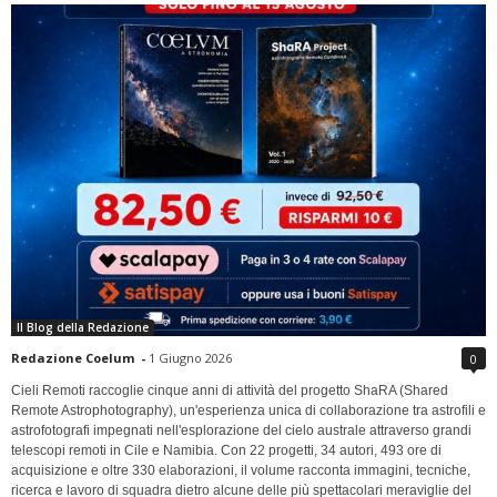
Il Blog della Redazione
Redazione Coelum
-
1 Giugno 2026
0
Cieli Remoti raccoglie cinque anni di attività del progetto ShaRA (Shared
Remote Astrophotography), un'esperienza unica di collaborazione tra astrofili e
astrofotografi impegnati nell'esplorazione del cielo australe attraverso grandi
telescopi remoti in Cile e Namibia. Con 22 progetti, 34 autori, 493 ore di
acquisizione e oltre 330 elaborazioni, il volume racconta immagini, tecniche,
ricerca e lavoro di squadra dietro alcune delle più spettacolari meraviglie del