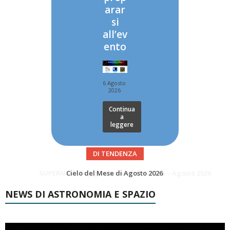
arar
si
all’ev
ento
6 Agosto
2026
Continua
a
leggere
DI TENDENZA
SUPERNOVAE aggiornamenti del mese – Agosto 2026
Le Comete del mese di Agosto: LA 10P/TEMPEL AL PERIELIO
NEWS DI ASTRONOMIA E SPAZIO