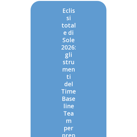
Eclis
si
total
e di
Sole
2026:
gli
stru
men
ti
del
Time
Base
line
Tea
m
per
prep