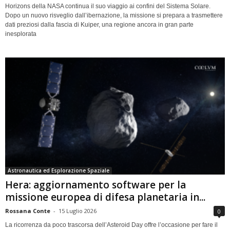
Horizons della NASA continua il suo viaggio ai confini del Sistema Solare.
Dopo un nuovo risveglio dall’ibernazione, la missione si prepara a trasmettere
dati preziosi dalla fascia di Kuiper, una regione ancora in gran parte
inesplorata
Astronautica ed Esplorazione Spaziale
Hera: aggiornamento software per la
missione europea di difesa planetaria in...
Rossana Conte
-
15 Luglio 2026
0
La ricorrenza da poco trascorsa dell’Asteroid Day offre l’occasione per fare il