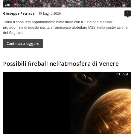
280
Giuseppe Petricca
-
19 Luglio 2026
0
Torna il consueto appuntamento bimestrale con il Catalogo Messier:
protagonista di questa uscita è l'ammasso globulare M28, nella costellazione
del Sagittario.
Continua a leggere
Possibili fireball nell’atmosfera di Venere