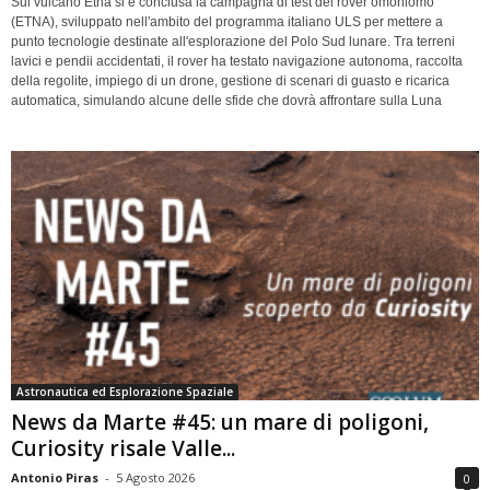
Sul vulcano Etna si è conclusa la campagna di test del rover omoniomo
(ETNA), sviluppato nell'ambito del programma italiano ULS per mettere a
punto tecnologie destinate all'esplorazione del Polo Sud lunare. Tra terreni
lavici e pendii accidentati, il rover ha testato navigazione autonoma, raccolta
della regolite, impiego di un drone, gestione di scenari di guasto e ricarica
automatica, simulando alcune delle sfide che dovrà affrontare sulla Luna
Astronautica ed Esplorazione Spaziale
News da Marte #45: un mare di poligoni,
Curiosity risale Valle...
Antonio Piras
-
5 Agosto 2026
0