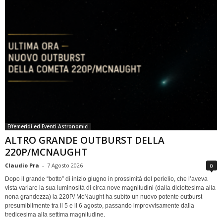
Effemeridi ed Eventi Astronomici
ALTRO GRANDE OUTBURST DELLA
220P/MCNAUGHT
Claudio Pra
-
7 Agosto 2026
0
Dopo il grande “botto” di inizio giugno in prossimità del perielio, che l’aveva
vista variare la sua luminosità di circa nove magnitudini (dalla diciottesima alla
nona grandezza) la 220P/ McNaught ha subìto un nuovo potente outburst
presumibilmente tra il 5 e il 6 agosto, passando improvvisamente dalla
tredicesima alla settima magnitudine.