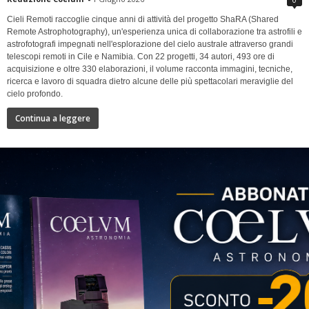
Cieli Remoti raccoglie cinque anni di attività del progetto ShaRA (Shared
Remote Astrophotography), un'esperienza unica di collaborazione tra astrofili e
astrofotografi impegnati nell'esplorazione del cielo australe attraverso grandi
telescopi remoti in Cile e Namibia. Con 22 progetti, 34 autori, 493 ore di
acquisizione e oltre 330 elaborazioni, il volume racconta immagini, tecniche,
ricerca e lavoro di squadra dietro alcune delle più spettacolari meraviglie del
cielo profondo.
Continua a leggere