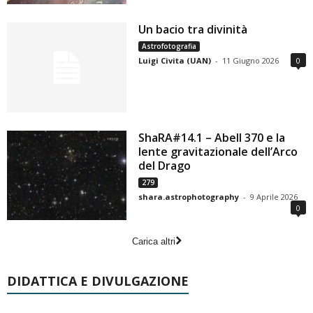
Un bacio tra divinità
Astrofotografia
Luigi Civita (UAN)
-
11 Giugno 2026
0
ShaRA#14.1 – Abell 370 e la
lente gravitazionale dell’Arco
del Drago
279
shara.astrophotography
-
9 Aprile 2026
0
Carica altri
DIDATTICA E DIVULGAZIONE