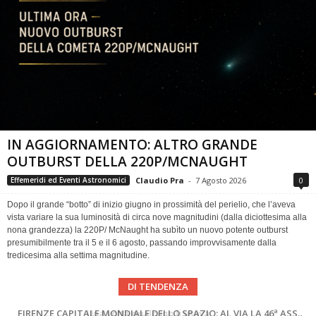
IN AGGIORNAMENTO: ALTRO GRANDE
OUTBURST DELLA 220P/MCNAUGHT
Claudio Pra
-
7 Agosto 2026
0
Effemeridi ed Eventi Astronomici
Dopo il grande “botto” di inizio giugno in prossimità del perielio, che l’aveva
vista variare la sua luminosità di circa nove magnitudini (dalla diciottesima alla
nona grandezza) la 220P/ McNaught ha subìto un nuovo potente outburst
presumibilmente tra il 5 e il 6 agosto, passando improvvisamente dalla
tredicesima alla settima magnitudine.
DI TENDENZA
Cielo del Mese di Agosto 2026
FIRENZE CAPITALE MONDIALE DELLO SPAZIO: AL VIA LA 46ª ASSEMBLEA SCIENTIFICA DEL COSPAR