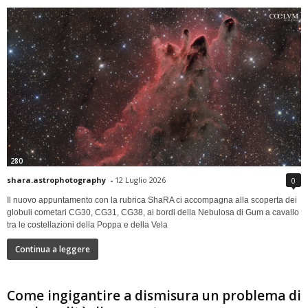
280
shara.astrophotography
-
12 Luglio 2026
0
Il nuovo appuntamento con la rubrica ShaRA ci accompagna alla scoperta dei
globuli cometari CG30, CG31, CG38, ai bordi della Nebulosa di Gum a cavallo
tra le costellazioni della Poppa e della Vela
Continua a leggere
Come ingigantire a dismisura un problema di