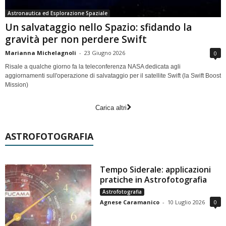
Astronautica ed Esplorazione Spaziale
Un salvataggio nello Spazio: sfidando la
gravità per non perdere Swift
Marianna Michelagnoli
-
23 Giugno 2026
0
Risale a qualche giorno fa la teleconferenza NASA dedicata agli
aggiornamenti sull'operazione di salvataggio per il satellite Swift (la Swift Boost
Mission)
Carica altri
ASTROFOTOGRAFIA
Tempo Siderale: applicazioni
pratiche in Astrofotografia
Astrofotografia
Agnese Caramanico
-
10 Luglio 2026
0