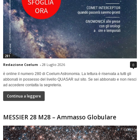
281
Redazione Coelum
-
28 Luglio 2026
0
è online il numero 280 di Coelum Astronomia. La lettura è riservata a tutti gli
abbonati in possesso del livello QUASAR sul sito. Se sei abbonato e non riesci
ad accedere contatta la segreteria.
Continua a leggere
MESSIER 28 M28 – Ammasso Globulare