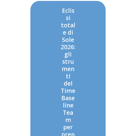
Eclis
si
total
e di
Sole
2026:
gli
stru
men
ti
del
Time
Base
line
Tea
m
per
prep