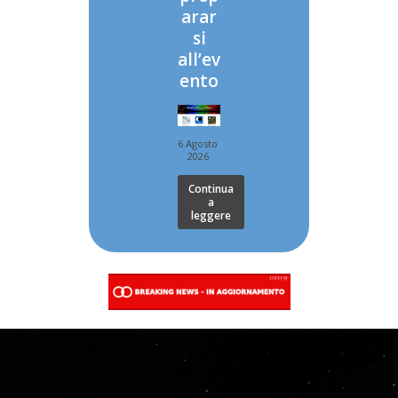
arar
si
all’ev
ento
6 Agosto
2026
Continua
a
leggere