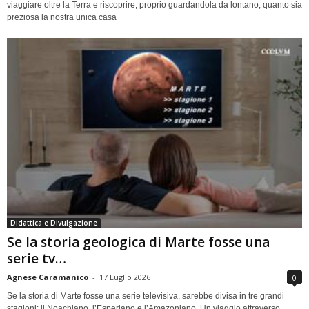
viaggiare oltre la Terra e riscoprire, proprio guardandola da lontano, quanto sia
preziosa la nostra unica casa
Didattica e Divulgazione
Se la storia geologica di Marte fosse una
serie tv…
Agnese Caramanico
-
17 Luglio 2026
0
Se la storia di Marte fosse una serie televisiva, sarebbe divisa in tre grandi
stagioni: il Noachiano, l’Esperiano e l’Amazoniano. Un viaggio attraverso