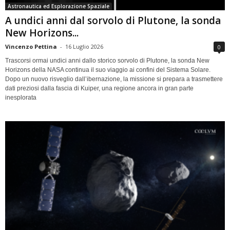
Astronautica ed Esplorazione Spaziale
A undici anni dal sorvolo di Plutone, la sonda
New Horizons...
Vincenzo Pettina
-
16 Luglio 2026
0
Trascorsi ormai undici anni dallo storico sorvolo di Plutone, la sonda New
Horizons della NASA continua il suo viaggio ai confini del Sistema Solare.
Dopo un nuovo risveglio dall’ibernazione, la missione si prepara a trasmettere
dati preziosi dalla fascia di Kuiper, una regione ancora in gran parte
inesplorata