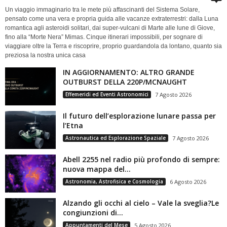
Un viaggio immaginario tra le mete più affascinanti del Sistema Solare,
pensato come una vera e propria guida alle vacanze extraterrestri: dalla Luna
romantica agli asteroidi solitari, dai super-vulcani di Marte alle lune di Giove,
fino alla “Morte Nera” Mimas. Cinque itinerari impossibili, per sognare di
viaggiare oltre la Terra e riscoprire, proprio guardandola da lontano, quanto sia
preziosa la nostra unica casa
IN AGGIORNAMENTO: ALTRO GRANDE
OUTBURST DELLA 220P/MCNAUGHT
Effemeridi ed Eventi Astronomici
7 Agosto 2026
Il futuro dell’esplorazione lunare passa per
l’Etna
Astronautica ed Esplorazione Spaziale
7 Agosto 2026
Abell 2255 nel radio più profondo di sempre:
nuova mappa del...
Astronomia, Astrofisica e Cosmologia
6 Agosto 2026
Alzando gli occhi al cielo – Vale la sveglia?Le
congiunzioni di...
Appuntamenti del Mese
5 Agosto 2026