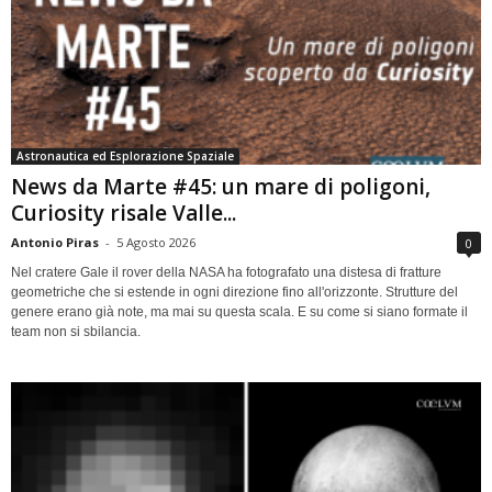
Astronautica ed Esplorazione Spaziale
News da Marte #45: un mare di poligoni,
Curiosity risale Valle...
Antonio Piras
-
5 Agosto 2026
0
Nel cratere Gale il rover della NASA ha fotografato una distesa di fratture
geometriche che si estende in ogni direzione fino all'orizzonte. Strutture del
genere erano già note, ma mai su questa scala. E su come si siano formate il
team non si sbilancia.