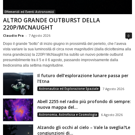
Effemeridi ed Eventi Astronomici
ALTRO GRANDE OUTBURST DELLA
220P/MCNAUGHT
Claudio Pra
-
7 Agosto 2026
0
Dopo il grande “botto” di inizio giugno in prossimità del perielio, che l’aveva
vista variare la sua luminosità di circa nove magnitudini (dalla diciottesima alla
nona grandezza) la 220P/ McNaught ha subìto un nuovo potente outburst
presumibilmente tra il 5 e il 6 agosto, passando improvvisamente dalla
tredicesima alla settima magnitudine.
Il futuro dell’esplorazione lunare passa per
l’Etna
Astronautica ed Esplorazione Spaziale
7 Agosto 2026
Abell 2255 nel radio più profondo di sempre:
nuova mappa del...
Astronomia, Astrofisica e Cosmologia
6 Agosto 2026
Alzando gli occhi al cielo – Vale la sveglia?Le
congiunzioni di...