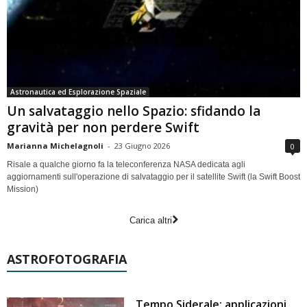
Astronautica ed Esplorazione Spaziale
Un salvataggio nello Spazio: sfidando la
gravità per non perdere Swift
Marianna Michelagnoli
-
23 Giugno 2026
0
Risale a qualche giorno fa la teleconferenza NASA dedicata agli
aggiornamenti sull'operazione di salvataggio per il satellite Swift (la Swift Boost
Mission)
Carica altri
ASTROFOTOGRAFIA
Tempo Siderale: applicazioni