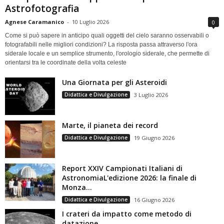
Astrofotografia
Agnese Caramanico
-
10 Luglio 2026
0
Come si può sapere in anticipo quali oggetti del cielo saranno osservabili o
fotografabili nelle migliori condizioni? La risposta passa attraverso l'ora
siderale locale e un semplice strumento, l'orologio siderale, che permette di
orientarsi tra le coordinate della volta celeste
Una Giornata per gli Asteroidi
Didattica e Divulgazione
3 Luglio 2026
Marte, il pianeta dei record
Didattica e Divulgazione
19 Giugno 2026
Report XXIV Campionati Italiani di
AstronomiaL'edizione 2026: la finale di
Monza...
Didattica e Divulgazione
16 Giugno 2026
I crateri da impatto come metodo di
datazione