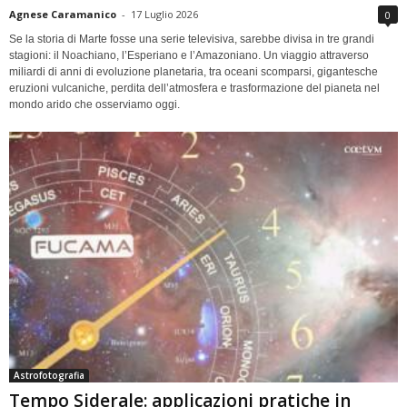
Agnese Caramanico
-
17 Luglio 2026
0
Se la storia di Marte fosse una serie televisiva, sarebbe divisa in tre grandi
stagioni: il Noachiano, l’Esperiano e l’Amazoniano. Un viaggio attraverso
miliardi di anni di evoluzione planetaria, tra oceani scomparsi, gigantesche
eruzioni vulcaniche, perdita dell’atmosfera e trasformazione del pianeta nel
mondo arido che osserviamo oggi.
Astrofotografia
Tempo Siderale: applicazioni pratiche in