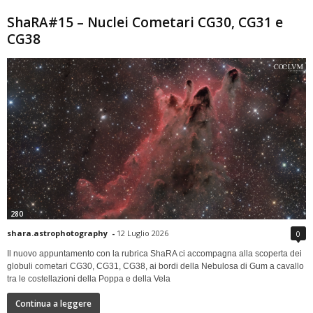
ShaRA#15 – Nuclei Cometari CG30, CG31 e
CG38
280
shara.astrophotography
-
12 Luglio 2026
0
Il nuovo appuntamento con la rubrica ShaRA ci accompagna alla scoperta dei
globuli cometari CG30, CG31, CG38, ai bordi della Nebulosa di Gum a cavallo
tra le costellazioni della Poppa e della Vela
Continua a leggere