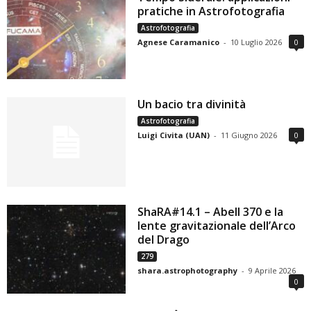
pratiche in Astrofotografia
Astrofotografia
Agnese Caramanico
-
10 Luglio 2026
0
Un bacio tra divinità
Astrofotografia
Luigi Civita (UAN)
-
11 Giugno 2026
0
ShaRA#14.1 – Abell 370 e la
lente gravitazionale dell’Arco
del Drago
279
shara.astrophotography
-
9 Aprile 2026
0