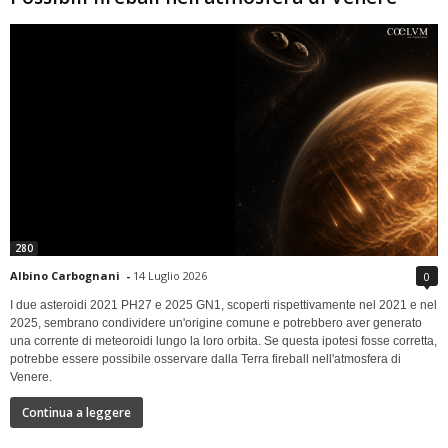
280
Albino Carbognani
-
14 Luglio 2026
0
I due asteroidi 2021 PH27 e 2025 GN1, scoperti rispettivamente nel 2021 e nel
2025, sembrano condividere un'origine comune e potrebbero aver generato
una corrente di meteoroidi lungo la loro orbita. Se questa ipotesi fosse corretta,
potrebbe essere possibile osservare dalla Terra fireball nell'atmosfera di
Venere.
Continua a leggere