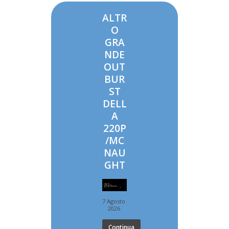
ALTR
O
GRA
NDE
OUT
BUR
ST
DELL
A
220P
/MC
NAU
GHT
7 Agosto
2026
Continua