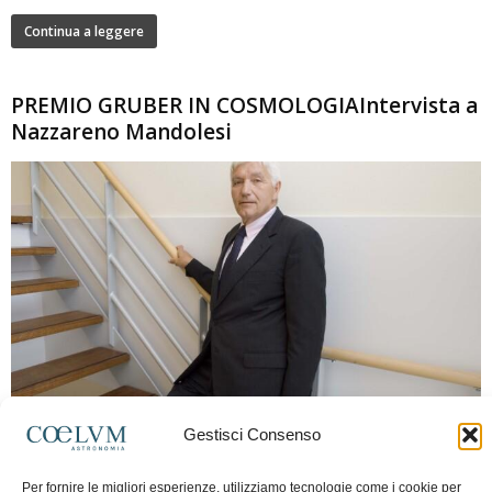
Continua a leggere
PREMIO GRUBER IN COSMOLOGIAIntervista a
Nazzareno Mandolesi
280
Gestisci Consenso
Frida Paolella
-
16 Giugno 2026
0
Intervista al professor Nazzareno Mandolesi, tra i protagonisti della cosmologia
Per fornire le migliori esperienze, utilizziamo tecnologie come i cookie per
spaziale europea e della missione Planck. Il dialogo ripercorre i principali