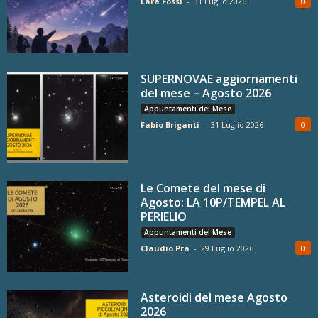
Lara Fossi
-
31 Luglio 2026
0
SUPERNOVAE aggiornamenti
del mese – Agosto 2026
Appuntamenti del Mese
Fabio Briganti
-
31 Luglio 2026
0
Le Comete del mese di
Agosto: LA 10P/TEMPEL AL
PERIELIO
Appuntamenti del Mese
Claudio Pra
-
29 Luglio 2026
0
Asteroidi del mese Agosto
2026