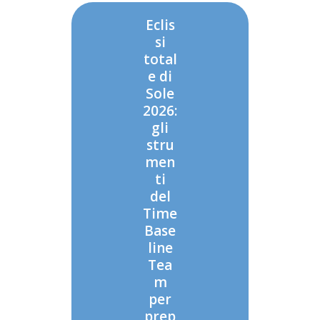
Eclis
si
total
e di
Sole
2026:
gli
stru
men
ti
del
Time
Base
line
Tea
m
per
prep