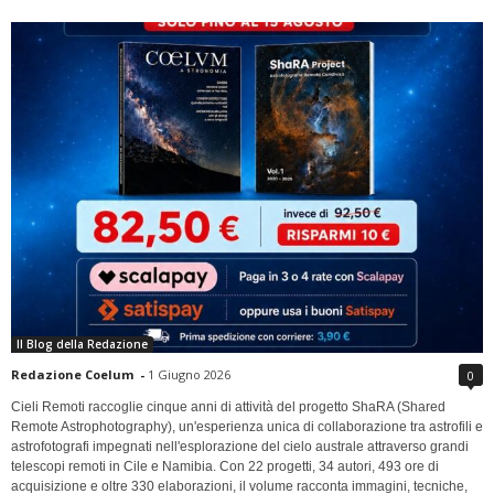
Il Blog della Redazione
Redazione Coelum
-
1 Giugno 2026
0
Cieli Remoti raccoglie cinque anni di attività del progetto ShaRA (Shared
Remote Astrophotography), un'esperienza unica di collaborazione tra astrofili e
astrofotografi impegnati nell'esplorazione del cielo australe attraverso grandi
telescopi remoti in Cile e Namibia. Con 22 progetti, 34 autori, 493 ore di
acquisizione e oltre 330 elaborazioni, il volume racconta immagini, tecniche,