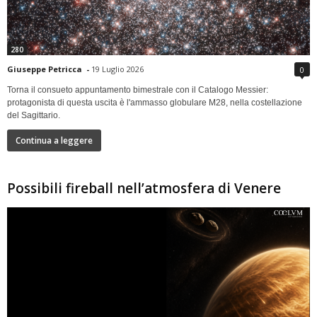
280
Giuseppe Petricca
-
19 Luglio 2026
0
Torna il consueto appuntamento bimestrale con il Catalogo Messier:
protagonista di questa uscita è l'ammasso globulare M28, nella costellazione
del Sagittario.
Continua a leggere
Possibili fireball nell’atmosfera di Venere