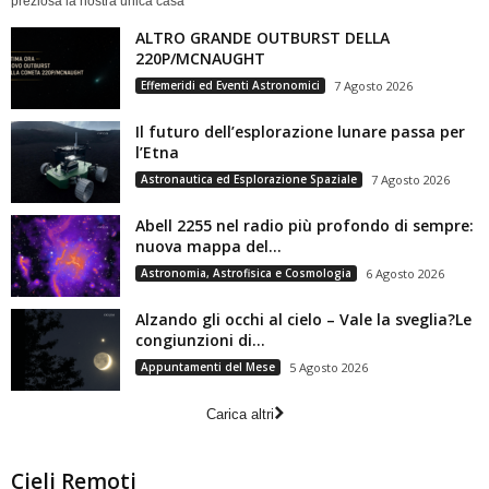
preziosa la nostra unica casa
ALTRO GRANDE OUTBURST DELLA
220P/MCNAUGHT
Effemeridi ed Eventi Astronomici
7 Agosto 2026
Il futuro dell’esplorazione lunare passa per
l’Etna
Astronautica ed Esplorazione Spaziale
7 Agosto 2026
Abell 2255 nel radio più profondo di sempre:
nuova mappa del...
Astronomia, Astrofisica e Cosmologia
6 Agosto 2026
Alzando gli occhi al cielo – Vale la sveglia?Le
congiunzioni di...
Appuntamenti del Mese
5 Agosto 2026
Carica altri
Cieli Remoti