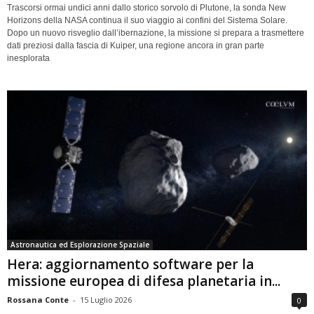
Trascorsi ormai undici anni dallo storico sorvolo di Plutone, la sonda New
Horizons della NASA continua il suo viaggio ai confini del Sistema Solare.
Dopo un nuovo risveglio dall’ibernazione, la missione si prepara a trasmettere
dati preziosi dalla fascia di Kuiper, una regione ancora in gran parte
inesplorata
Astronautica ed Esplorazione Spaziale
Hera: aggiornamento software per la
missione europea di difesa planetaria in...
Rossana Conte
-
15 Luglio 2026
0