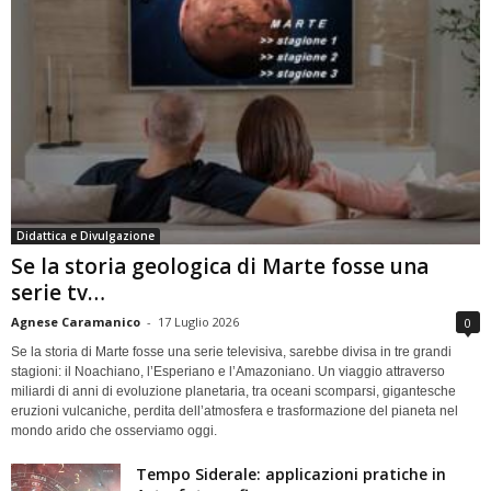
Didattica e Divulgazione
Se la storia geologica di Marte fosse una
serie tv…
Agnese Caramanico
-
17 Luglio 2026
0
Se la storia di Marte fosse una serie televisiva, sarebbe divisa in tre grandi
stagioni: il Noachiano, l’Esperiano e l’Amazoniano. Un viaggio attraverso
miliardi di anni di evoluzione planetaria, tra oceani scomparsi, gigantesche
eruzioni vulcaniche, perdita dell’atmosfera e trasformazione del pianeta nel
mondo arido che osserviamo oggi.
Tempo Siderale: applicazioni pratiche in