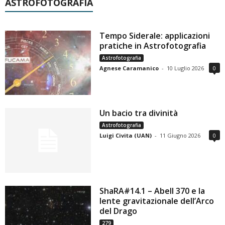
ASTROFOTOGRAFIA
Tempo Siderale: applicazioni
pratiche in Astrofotografia
Astrofotografia
Agnese Caramanico
-
10 Luglio 2026
0
Un bacio tra divinità
Astrofotografia
Luigi Civita (UAN)
-
11 Giugno 2026
0
ShaRA#14.1 – Abell 370 e la
lente gravitazionale dell’Arco
del Drago
279