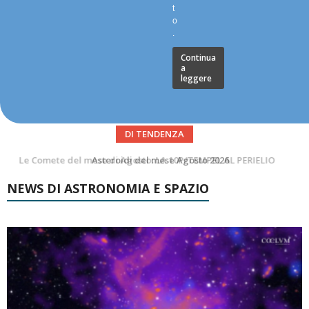
t
o
.
Continua
a
leggere
DI TENDENZA
Asteroidi del mese Agosto 2026
NEWS DI ASTRONOMIA E SPAZIO