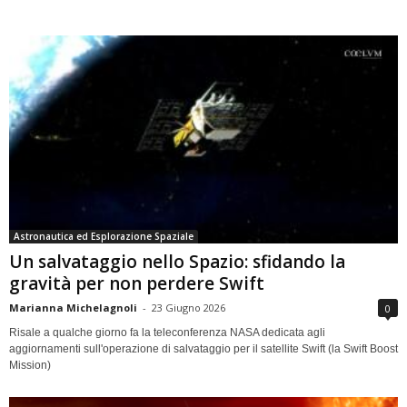
Astronautica ed Esplorazione Spaziale
Un salvataggio nello Spazio: sfidando la
gravità per non perdere Swift
Marianna Michelagnoli
-
23 Giugno 2026
0
Risale a qualche giorno fa la teleconferenza NASA dedicata agli
aggiornamenti sull'operazione di salvataggio per il satellite Swift (la Swift Boost
Mission)