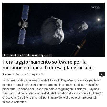
Astronautica ed Esplorazione Spaziale
Hera: aggiornamento software per la
missione europea di difesa planetaria in...
Rossana Conte
-
15 Luglio 2026
0
La ricorrenza da poco trascorsa dell’Asteroid Day offre l’occasione per fare il
punto su Hera, la prima missione europea dimostrativa dedicata alla difesa
planetaria. La sonda dell’ESA si prepara a raggiungere il sistema Didymos–
Dimorphos, dove analizzerà gli effetti dell’impatto della missione NASA DART
e raccoglierà dati fondamentali per il futuro delle strategie contro possibili
minacce asteroidali