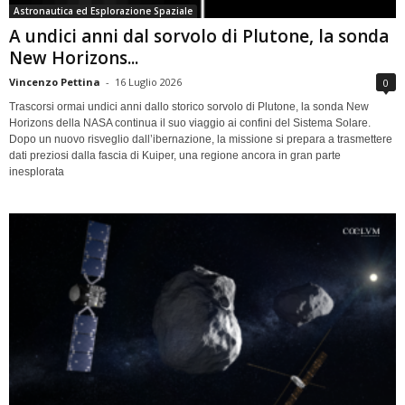
Astronautica ed Esplorazione Spaziale
A undici anni dal sorvolo di Plutone, la sonda
New Horizons...
Vincenzo Pettina
-
16 Luglio 2026
0
Trascorsi ormai undici anni dallo storico sorvolo di Plutone, la sonda New
Horizons della NASA continua il suo viaggio ai confini del Sistema Solare.
Dopo un nuovo risveglio dall’ibernazione, la missione si prepara a trasmettere
dati preziosi dalla fascia di Kuiper, una regione ancora in gran parte
inesplorata