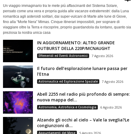
Un viaggio immaginario tra le mete più affascinanti del Sistema Solare,
pensato come una vera e propria guida alle vacanze extraterrestri: dalla Luna
romantica agli asteroidi solitari, dai super-vulcani di Marte alle lune di Giove,
fino alla “Morte Nera” Mimas. Cinque itinerari impossibili, per sognare di
viaggiare oltre la Terra e riscoprire, proprio guardandola da lontano, quanto sia
preziosa la nostra unica casa
IN AGGIORNAMENTO: ALTRO GRANDE
OUTBURST DELLA 220P/MCNAUGHT
Effemeridi ed Eventi Astronomici
7 Agosto 2026
Il futuro dell’esplorazione lunare passa per
l’Etna
Astronautica ed Esplorazione Spaziale
7 Agosto 2026
Abell 2255 nel radio più profondo di sempre:
nuova mappa del...
Astronomia, Astrofisica e Cosmologia
6 Agosto 2026
Alzando gli occhi al cielo – Vale la sveglia?Le
congiunzioni di...
Appuntamenti del Mese
5 Agosto 2026