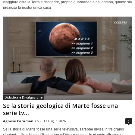
viaggiare oltre la Terra e riscoprire, proprio guardandola da lontano, quanto sia
preziosa la nostra unica casa
Didattica e Divulgazione
Se la storia geologica di Marte fosse una
serie tv…
Agnese Caramanico
-
17 Luglio 2026
0
Se la storia di Marte fosse una serie televisiva, sarebbe divisa in tre grandi
stagioni: il Noachiano, l’Esperiano e l’Amazoniano. Un viaggio attraverso