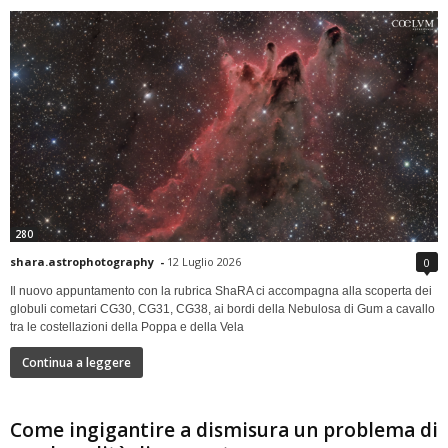
280
shara.astrophotography
-
12 Luglio 2026
0
Il nuovo appuntamento con la rubrica ShaRA ci accompagna alla scoperta dei
globuli cometari CG30, CG31, CG38, ai bordi della Nebulosa di Gum a cavallo
tra le costellazioni della Poppa e della Vela
Continua a leggere
Come ingigantire a dismisura un problema di