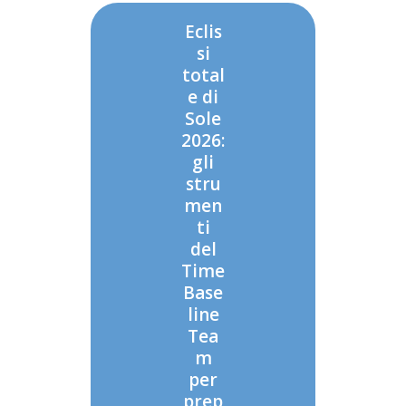
Eclis
si
total
e di
Sole
2026:
gli
stru
men
ti
del
Time
Base
line
Tea
m
per
prep