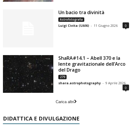
Un bacio tra divinità
Astrofotografia
Luigi Civita (UAN)
-
11 Giugno 2026
0
ShaRA#14.1 – Abell 370 e la
lente gravitazionale dell’Arco
del Drago
279
shara.astrophotography
-
9 Aprile 2026
0
Carica altri
DIDATTICA E DIVULGAZIONE