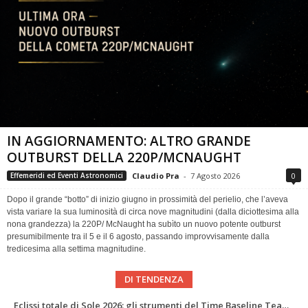
IN AGGIORNAMENTO: ALTRO GRANDE
OUTBURST DELLA 220P/MCNAUGHT
Claudio Pra
-
7 Agosto 2026
0
Effemeridi ed Eventi Astronomici
Dopo il grande “botto” di inizio giugno in prossimità del perielio, che l’aveva
vista variare la sua luminosità di circa nove magnitudini (dalla diciottesima alla
nona grandezza) la 220P/ McNaught ha subìto un nuovo potente outburst
presumibilmente tra il 5 e il 6 agosto, passando improvvisamente dalla
tredicesima alla settima magnitudine.
DI TENDENZA
Abell 2255 nel radio più profondo di sempre: nuova mappa del campo magnetico di un ammasso di galassie