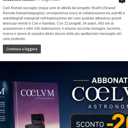
Cieli Remoti raccoglie cinque anni di attività del progetto ShaRA (Shared
Remote Astrophotography), un'esperienza unica di collaborazione tra astrofili e
astrofotografi impegnati nell'esplorazione del cielo australe attraverso grandi
telescopi remoti in Cile e Namibia. Con 22 progetti, 34 autori, 493 ore di
acquisizione e oltre 330 elaborazioni, il volume racconta immagini, tecniche,
ricerca e lavoro di squadra dietro alcune delle più spettacolari meraviglie del
cielo profondo.
Continua a leggere