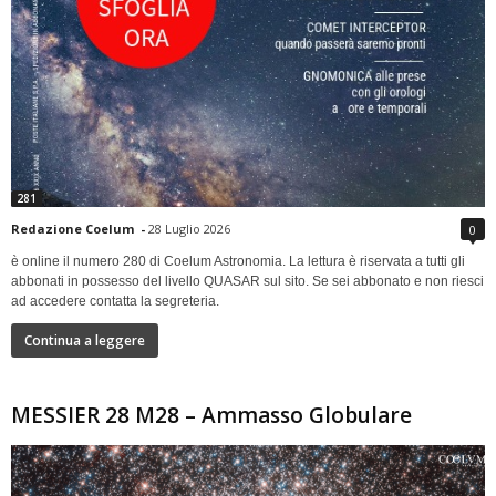
281
Redazione Coelum
-
28 Luglio 2026
0
è online il numero 280 di Coelum Astronomia. La lettura è riservata a tutti gli
abbonati in possesso del livello QUASAR sul sito. Se sei abbonato e non riesci
ad accedere contatta la segreteria.
Continua a leggere
MESSIER 28 M28 – Ammasso Globulare