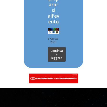
arar
si
all’ev
ento
6 Agosto
2026
Continua
a
leggere