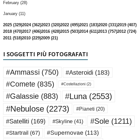
February (28)
January (11)
2025 (329)
2024 (362)
2023 (320)
2022 (495)
2021 (183)
2020 (331)
2019 (407)
2018 (470)
2017 (406)
2016 (428)
2015 (503)
2014 (611)
2013 (757)
2012 (724)
2011 (518)
2010 (229)
2009 (21)
I SOGGETTI PIÙ FOTOGRAFATI
#Ammassi
(750)
#Asteroidi
(183)
#Comete
(835)
#Costellazioni
(2)
#Luna
(2553)
#Galassie
(883)
#Nebulose
(2273)
#Pianeti
(20)
#Sole
(1211)
#Satelliti
(169)
#Skyline
(41)
#Supernovae
(113)
#Startrail
(67)