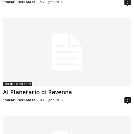
"maso" Ricci Maso
-
5 Giugno 2015
0
Mostre e Incontri
Al Planetario di Ravenna
"maso" Ricci Maso
-
4 Giugno 2015
0