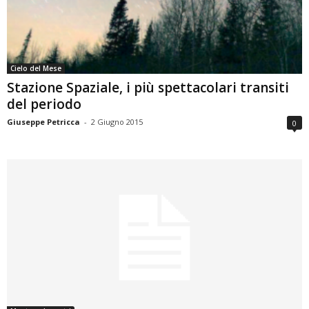
Cielo del Mese
Stazione Spaziale, i più spettacolari transiti
del periodo
Giuseppe Petricca
-
2 Giugno 2015
0