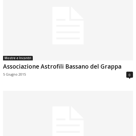
Mostre e Incontri
Associazione Astrofili Bassano del Grappa
5 Giugno 2015
0