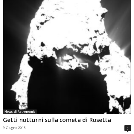
News di Astronomia
Getti notturni sulla cometa di Rosetta
9 Giugno 2015
0