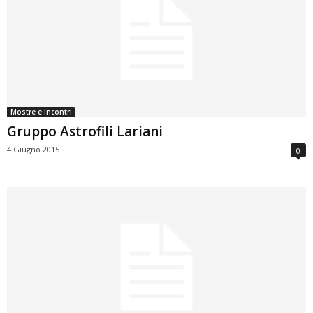
Mostre e Incontri
Gruppo Astrofili Lariani
4 Giugno 2015
0