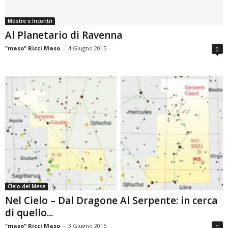
Mostre e Incontri
Al Planetario di Ravenna
"maso" Ricci Maso
-
4 Giugno 2015
0
Cielo del Mese
Nel Cielo – Dal Dragone Al Serpente: in cerca
di quello...
"maso" Ricci Maso
-
3 Giugno 2015
0