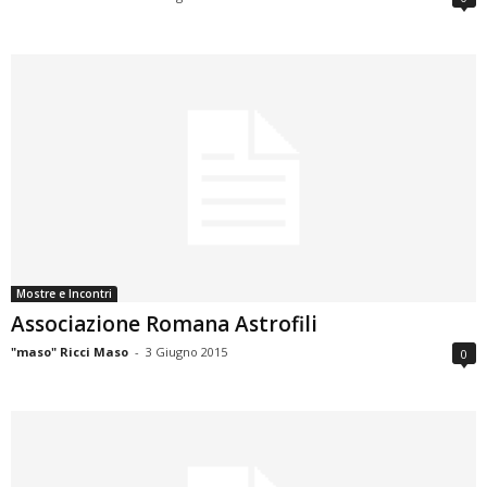
Mostre e Incontri
Associazione Romana Astrofili
"maso" Ricci Maso
-
3 Giugno 2015
0