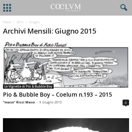
Home
2015
Giugno
Archivi Mensili: Giugno 2015
Le Vignette di Pio & Bubble Boy
Pio & Bubble Boy – Coelum n.193 – 2015
"maso" Ricci Maso
-
9 Giugno 2015
0