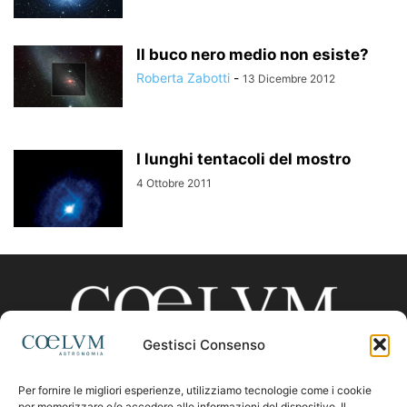
Il buco nero medio non esiste?
Roberta Zabotti
-
13 Dicembre 2012
I lunghi tentacoli del mostro
4 Ottobre 2011
Gestisci Consenso
Per fornire le migliori esperienze, utilizziamo tecnologie come i cookie
per memorizzare e/o accedere alle informazioni del dispositivo. Il