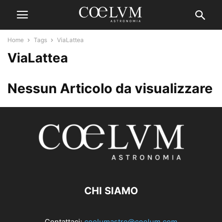
Home
Tags
ViaLattea
ViaLattea
Nessun Articolo da visualizzare
CHI SIAMO
Contattaci:
coelumastro@coelum.com