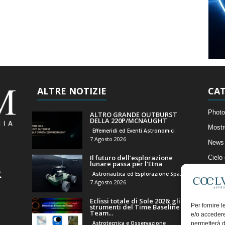
ALTRE NOTIZIE
CAT
Photo
ALTRO GRANDE OUTBURST
DELLA 220P/MCNAUGHT
Mostr
Effemeridi ed Eventi Astronomici
7 Agosto 2026
News 
Il futuro dell’esplorazione
Cielo
lunare passa per l’Etna
Astro
Astronautica ed Esplorazione Spaziale
7 Agosto 2026
Artico
Eclissi totale di Sole 2026: gli
Il Bl
Per fornire 
strumenti del Time Baseline
Team...
e/o accedere
Astrotecnica e Osservazione
permetterà d