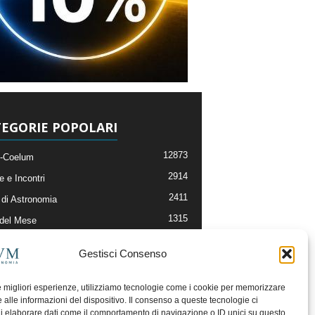
EGORIE POPOLARI
12873
-Coelum
2914
e e Incontri
2411
di Astronomia
1315
 del Mese
365
nomia, Astrofisica e Cosmologia
Gestisci Consenso
268
li e Risorse On-Line
192
og della Redazione
le migliori esperienze, utilizziamo tecnologie come i cookie per memorizzare
 alle informazioni del dispositivo. Il consenso a queste tecnologie ci
i elaborare dati come il comportamento di navigazione o ID unici su questo