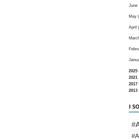
June 
May (
April 
March
Febru
Janua
2025 
2021 
2017 
2013 
I S
#
#A