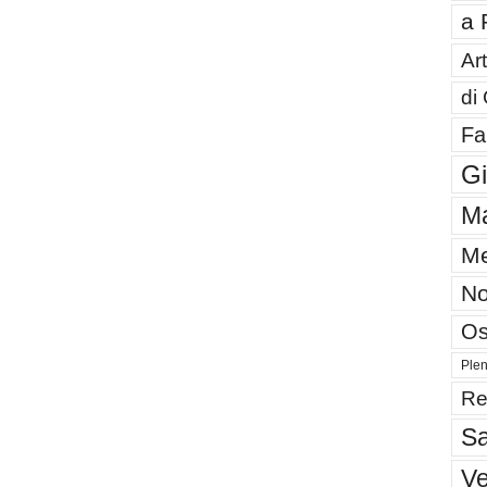
a 
Art
di
Fa
G
Ma
Me
No
Os
Plen
Re
Sa
V