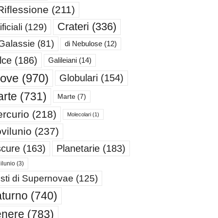
Riflessione
(211)
Crateri
(336)
ificiali
(129)
 Galassie
(81)
di Nebulose
(12)
lce
(186)
Galileiani
(14)
iove
(970)
Globulari
(154)
rte
(731)
Marte
(7)
rcurio
(218)
Molecolari
(1)
vilunio
(237)
cure
(163)
Planetarie
(183)
ilunio
(3)
sti di Supernovae
(125)
turno
(740)
enere
(783)