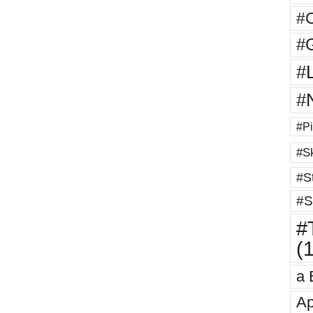
#
#G
#
#
#Pi
#Sk
#St
#S
#T
(
a 
Ap