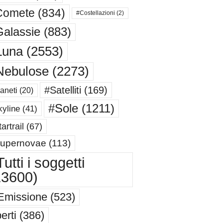
Comete
(834)
#Costellazioni
(2)
alassie
(883)
Luna
(2553)
Nebulose
(2273)
#Satelliti
(169)
aneti
(20)
#Sole
(1211)
yline
(41)
artrail
(67)
upernovae
(113)
utti i soggetti
13600)
Emissione
(523)
erti
(386)