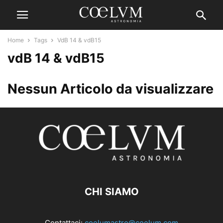
Home
Tags
VdB 14 & vdB15
vdB 14 & vdB15
Nessun Articolo da visualizzare
CHI SIAMO
Contattaci:
coelumastro@coelum.com