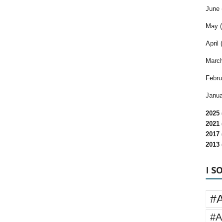
June 
May (
April 
March
Febru
Janua
2025 
2021 
2017 
2013 
I S
#
#A