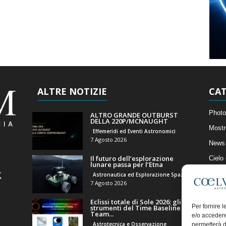
ALTRE NOTIZIE
CAT
Photo
ALTRO GRANDE OUTBURST
DELLA 220P/MCNAUGHT
Mostr
Effemeridi ed Eventi Astronomici
7 Agosto 2026
News 
Il futuro dell’esplorazione
Cielo
lunare passa per l’Etna
Astro
Astronautica ed Esplorazione Spaziale
7 Agosto 2026
Artico
Eclissi totale di Sole 2026: gli
Il Bl
Per fornire 
strumenti del Time Baseline
Team...
e/o accedere
Astrotecnica e Osservazione
permetterà d