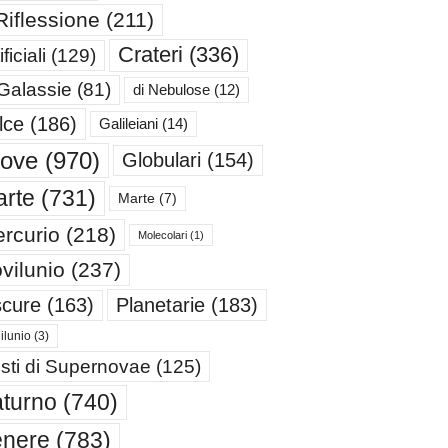
Riflessione
(211)
Crateri
(336)
ificiali
(129)
 Galassie
(81)
di Nebulose
(12)
lce
(186)
Galileiani
(14)
iove
(970)
Globulari
(154)
rte
(731)
Marte
(7)
rcurio
(218)
Molecolari
(1)
vilunio
(237)
cure
(163)
Planetarie
(183)
ilunio
(3)
sti di Supernovae
(125)
turno
(740)
enere
(783)