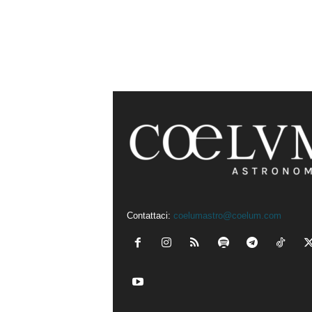
Contattaci:
coelumastro@coelum.com