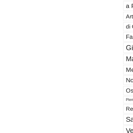
a 
Art
di
Fa
G
Ma
Me
No
Os
Plen
Re
Sa
V