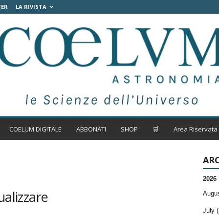
TER
LA RIVISTA
COELUM DIGITALE
ABBONATI
SHOP
🛒
Area Riservata
ARC
2026
ualizzare
Augus
July (