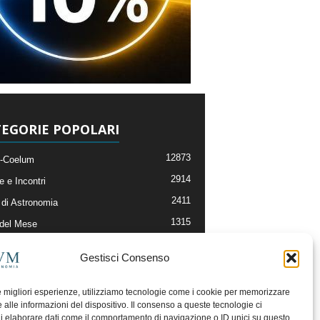
EGORIE POPOLARI
12873
-Coelum
2914
e e Incontri
2411
di Astronomia
1315
 del Mese
365
nomia, Astrofisica e Cosmologia
Gestisci Consenso
268
li e Risorse On-Line
192
og della Redazione
le migliori esperienze, utilizziamo tecnologie come i cookie per memorizzare
 alle informazioni del dispositivo. Il consenso a queste tecnologie ci
i elaborare dati come il comportamento di navigazione o ID unici su questo