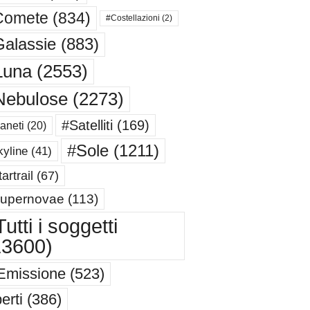
Comete
(834)
#Costellazioni
(2)
alassie
(883)
Luna
(2553)
Nebulose
(2273)
#Satelliti
(169)
aneti
(20)
#Sole
(1211)
yline
(41)
artrail
(67)
upernovae
(113)
utti i soggetti
13600)
Emissione
(523)
erti
(386)