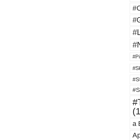
#
#G
#
#
#Pi
#Sk
#St
#S
#T
(
a 
Ap