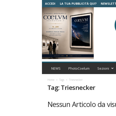
ACCEDI
LA TUA PUBBLICITÀ QUI?
NEWSLET
C
o
NEWS
PhotoCoelum
Sezioni
e
l
Home
Tags
Triesnecker
u
Tag: Triesnecker
m
A
s
Nessun Articolo da vis
t
r
o