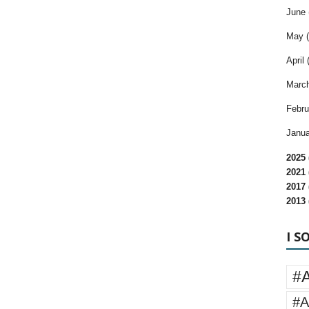
June 
May (
April 
March
Febru
Janua
2025 
2021 
2017 
2013 
I S
#
#A