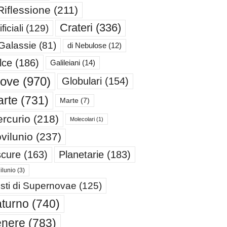
Riflessione
(211)
Crateri
(336)
ificiali
(129)
 Galassie
(81)
di Nebulose
(12)
lce
(186)
Galileiani
(14)
iove
(970)
Globulari
(154)
rte
(731)
Marte
(7)
rcurio
(218)
Molecolari
(1)
vilunio
(237)
cure
(163)
Planetarie
(183)
ilunio
(3)
sti di Supernovae
(125)
turno
(740)
enere
(783)