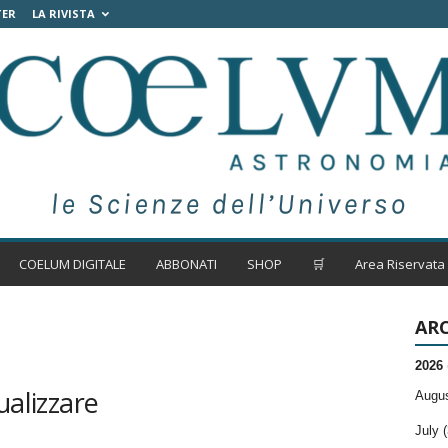
TER
LA RIVISTA
COELUM DIGITALE
ABBONATI
SHOP
🛒
Area Riservata
ARC
2026
ualizzare
Augus
July (