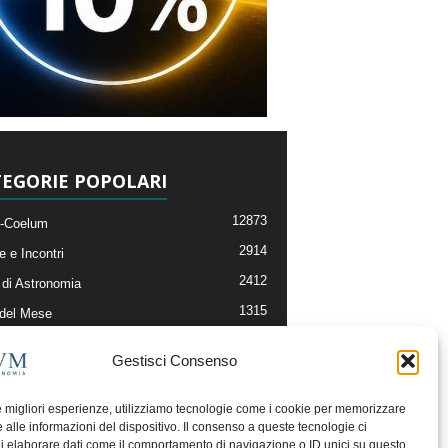
EGORIE POPOLARI
12873
-Coelum
2914
e e Incontri
2412
di Astronomia
1315
 del Mese
365
nomia, Astrofisica e Cosmologia
Gestisci Consenso
268
li e Risorse On-Line
192
og della Redazione
le migliori esperienze, utilizziamo tecnologie come i cookie per memorizzare
 alle informazioni del dispositivo. Il consenso a queste tecnologie ci
i elaborare dati come il comportamento di navigazione o ID unici su questo