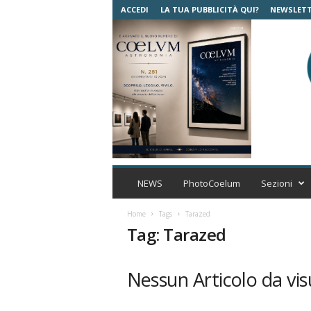
ACCEDI
LA TUA PUBBLICITÀ QUI?
NEWSLET
C
o
NEWS
PhotoCoelum
Sezioni
e
l
Home
Tags
Tarazed
u
Tag: Tarazed
m
A
s
Nessun Articolo da vis
t
r
o