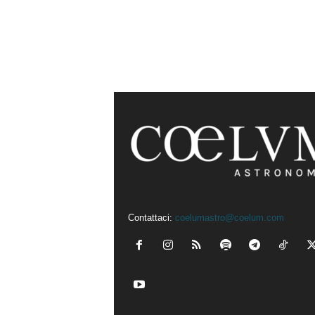
Contattaci:
coelumastro@coelum.com