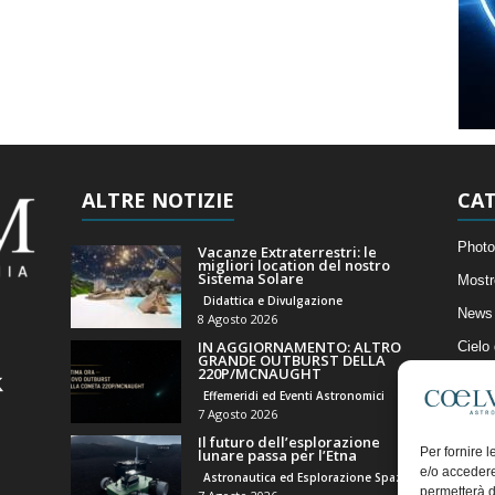
ALTRE NOTIZIE
CAT
Photo
Vacanze Extraterrestri: le
migliori location del nostro
Sistema Solare
Mostr
Didattica e Divulgazione
News 
8 Agosto 2026
IN AGGIORNAMENTO: ALTRO
Cielo
GRANDE OUTBURST DELLA
220P/MCNAUGHT
Astro
Effemeridi ed Eventi Astronomici
Artico
7 Agosto 2026
Il futuro dell’esplorazione
Il Bl
Per fornire 
lunare passa per l’Etna
e/o accedere
Astronautica ed Esplorazione Spaziale
permetterà d