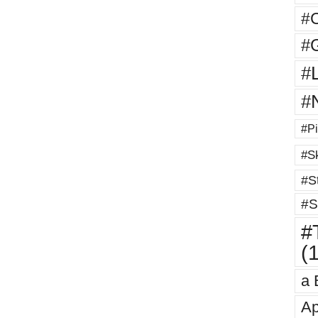
#
#G
#
#
#Pi
#Sk
#St
#S
#T
(
a 
Ap