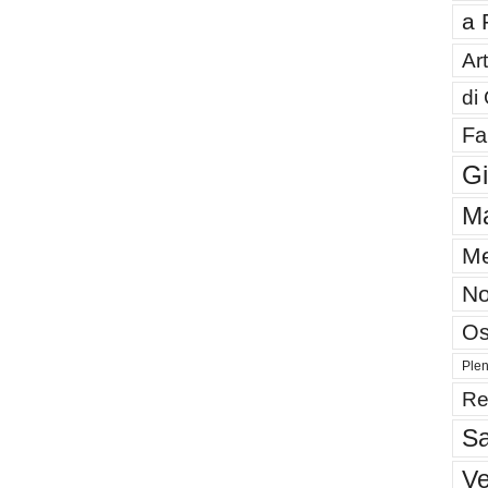
a 
Art
di
Fa
G
Ma
Me
No
Os
Plen
Re
Sa
V