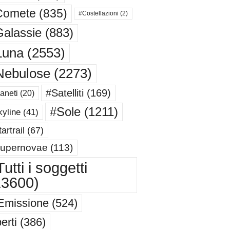
Comete
(835)
#Costellazioni
(2)
alassie
(883)
Luna
(2553)
Nebulose
(2273)
#Satelliti
(169)
aneti
(20)
#Sole
(1211)
yline
(41)
artrail
(67)
upernovae
(113)
utti i soggetti
13600)
Emissione
(524)
erti
(386)