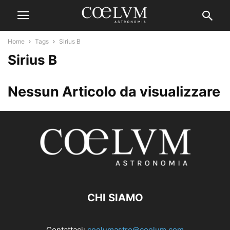
Home
Tags
Sirius B
Sirius B
Nessun Articolo da visualizzare
CHI SIAMO
Contattaci:
coelumastro@coelum.com