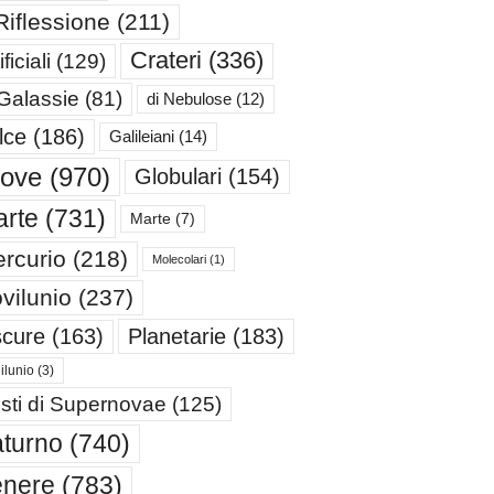
Riflessione
(211)
Crateri
(336)
ificiali
(129)
 Galassie
(81)
di Nebulose
(12)
lce
(186)
Galileiani
(14)
iove
(970)
Globulari
(154)
rte
(731)
Marte
(7)
rcurio
(218)
Molecolari
(1)
vilunio
(237)
cure
(163)
Planetarie
(183)
ilunio
(3)
sti di Supernovae
(125)
turno
(740)
enere
(783)