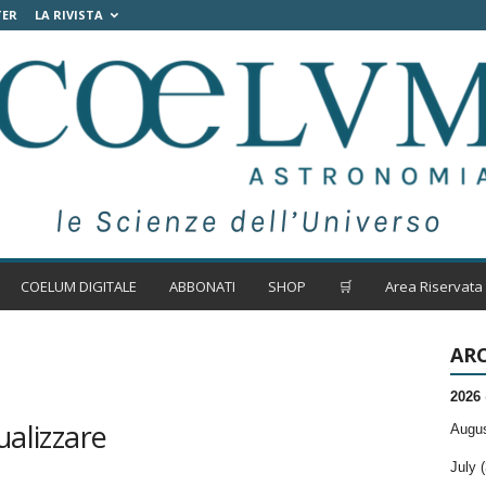
TER
LA RIVISTA
COELUM DIGITALE
ABBONATI
SHOP
🛒
Area Riservata
ARC
2026
ualizzare
Augus
July (