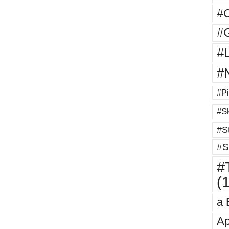
#
#G
#
#
#Pi
#Sk
#St
#S
#T
(
a 
Ap