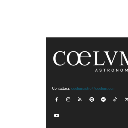
Contattaci:
coelumastro@coelum.com