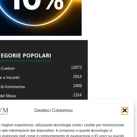
EGORIE POPOLARI
12873
-Coelum
2914
e e Incontri
2409
di Astronomia
1314
 del Mese
365
nomia, Astrofisica e Cosmologia
Gestisci Consenso
268
li e Risorse On-Line
192
og della Redazione
le migliori esperienze, utilizziamo tecnologie come i cookie per memorizzare
 alle informazioni del dispositivo. Il consenso a queste tecnologie ci
i elaborare dati come il comportamento di navigazione o ID unici su questo