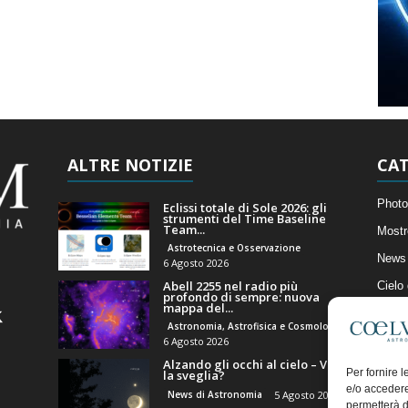
ALTRE NOTIZIE
CAT
Photo
Eclissi totale di Sole 2026: gli
strumenti del Time Baseline
Team...
Mostr
Astrotecnica e Osservazione
News 
6 Agosto 2026
Abell 2255 nel radio più
Cielo
profondo di sempre: nuova
mappa del...
Astro
Astronomia, Astrofisica e Cosmologia
Artico
6 Agosto 2026
Alzando gli occhi al cielo – Vale
Il Bl
Per fornire 
la sveglia?
e/o accedere
News di Astronomia
5 Agosto 2026
permetterà d