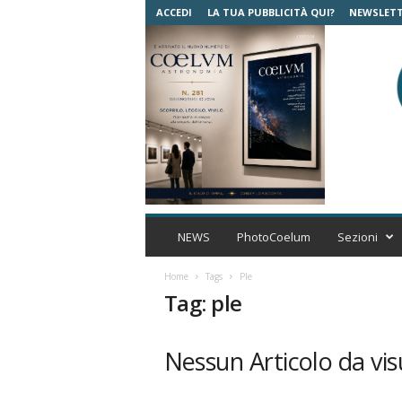
ACCEDI
LA TUA PUBBLICITÀ QUI?
NEWSLET
C
o
NEWS
PhotoCoelum
Sezioni
e
l
Home
Tags
Ple
u
Tag: ple
m
A
s
Nessun Articolo da vis
t
r
o