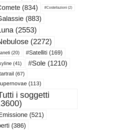
Comete
(834)
#Costellazioni
(2)
alassie
(883)
Luna
(2553)
Nebulose
(2272)
#Satelliti
(169)
aneti
(20)
#Sole
(1210)
yline
(41)
artrail
(67)
upernovae
(113)
utti i soggetti
13600)
Emissione
(521)
erti
(386)