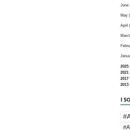
June 
May (
April 
March
Febru
Janua
2025 
2021 
2017 
2013 
I S
#
#A