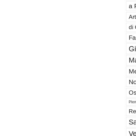
a 
Art
di
Fa
G
Ma
Me
No
Os
Plen
Re
Sa
V