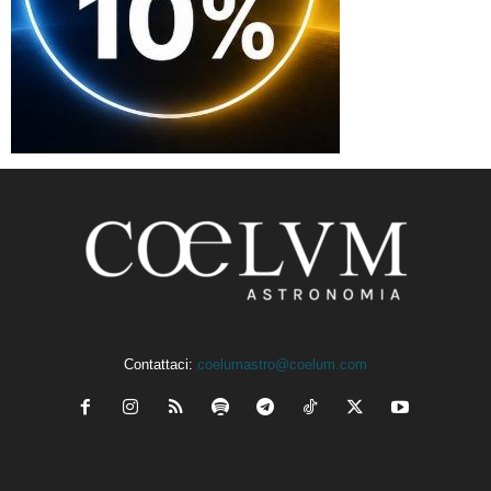
Contattaci:
coelumastro@coelum.com