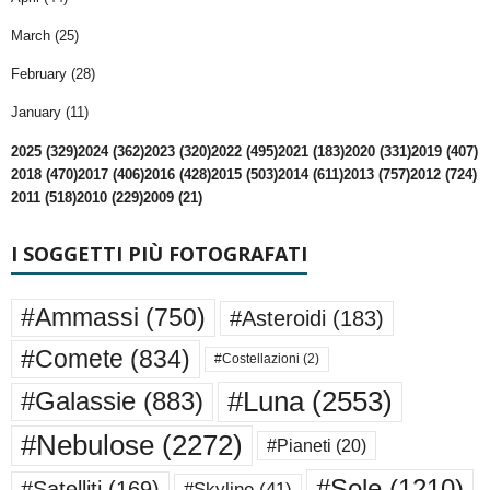
March (25)
February (28)
January (11)
2025 (329)
2024 (362)
2023 (320)
2022 (495)
2021 (183)
2020 (331)
2019 (407)
2018 (470)
2017 (406)
2016 (428)
2015 (503)
2014 (611)
2013 (757)
2012 (724)
2011 (518)
2010 (229)
2009 (21)
I SOGGETTI PIÙ FOTOGRAFATI
#Ammassi
(750)
#Asteroidi
(183)
#Comete
(834)
#Costellazioni
(2)
#Luna
(2553)
#Galassie
(883)
#Nebulose
(2272)
#Pianeti
(20)
#Sole
(1210)
#Satelliti
(169)
#Skyline
(41)