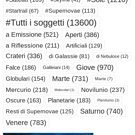
#Supernovae
(113)
#Startrail
(67)
#Tutti i soggetti
(13600)
a Emissione
(521)
Aperti
(386)
a Riflessione
(211)
Artificiali
(129)
Crateri
(336)
di Galassie
(81)
di Nebulose
(12)
Giove
(970)
Falce
(186)
Galileiani
(14)
Marte
(731)
Globulari
(154)
Marte
(7)
Mercurio
(218)
Novilunio
(237)
Molecolari
(1)
Oscure
(163)
Planetarie
(183)
Plenilunio
(3)
Saturno
(740)
Resti di Supernovae
(125)
Venere
(783)