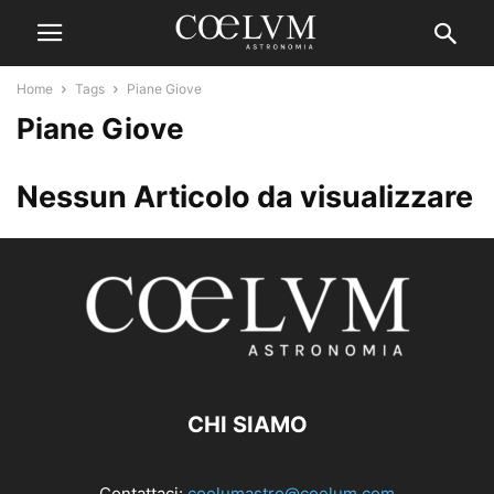
Home
Tags
Piane Giove
Piane Giove
Nessun Articolo da visualizzare
CHI SIAMO
Contattaci:
coelumastro@coelum.com