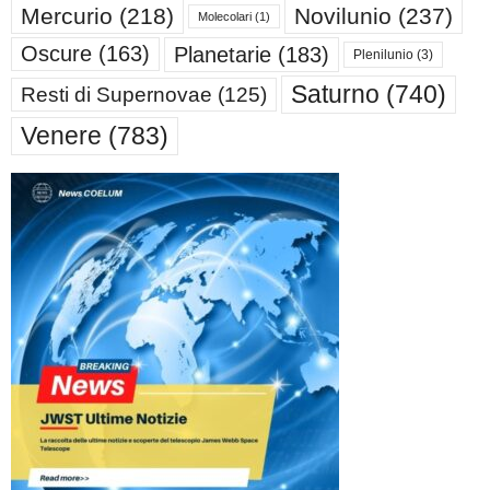
Mercurio
(218)
Novilunio
(237)
Molecolari
(1)
Oscure
(163)
Planetarie
(183)
Plenilunio
(3)
Saturno
(740)
Resti di Supernovae
(125)
Venere
(783)