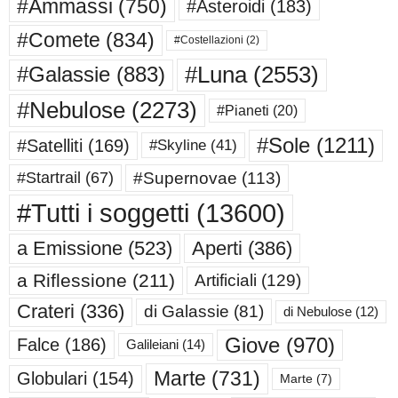
#Ammassi
(750)
#Asteroidi
(183)
#Comete
(834)
#Costellazioni
(2)
#Luna
(2553)
#Galassie
(883)
#Nebulose
(2273)
#Pianeti
(20)
#Sole
(1211)
#Satelliti
(169)
#Skyline
(41)
#Supernovae
(113)
#Startrail
(67)
#Tutti i soggetti
(13600)
a Emissione
(523)
Aperti
(386)
a Riflessione
(211)
Artificiali
(129)
Crateri
(336)
di Galassie
(81)
di Nebulose
(12)
Giove
(970)
Falce
(186)
Galileiani
(14)
Marte
(731)
Globulari
(154)
Marte
(7)