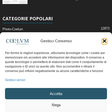
CATEGORIE POPOLARI
12873
Photo-Coelum
2914
Mostre e Incontri
Gestisci Consenso
2411
News di Astronomia
1315
Cielo del Mese
Per fornire le migliori esperienze, utilizziamo tecnologie come i cookie per
memorizzare e/o accedere alle informazioni del dispositivo. Il consenso a
365
Astronomia, Astrofisica e Cosmologia
queste tecnologie ci permetterà di elaborare dati come il comportamento di
268
Articoli e Risorse On-Line
navigazione o ID unici su questo sito. Non acconsentire o ritirare il
consenso può influire negativamente su alcune caratteristiche e funzioni.
192
Il Blog della Redazione
Gestisci servizi
Pubblicità:
ads@coelum.com
Accetta
Copyright © 1997 - 2024 vietata la riproduzione.
CF/P.IVA/VAT.C IT.01988340434
Nega