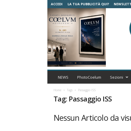
ACCEDI
LA TUA PUBBLICITÀ QUI?
NEWSLET
C
o
NEWS
PhotoCoelum
Sezioni
e
l
Home
Tags
Passaggio ISS
u
Tag: Passaggio ISS
m
A
s
Nessun Articolo da vis
t
r
o