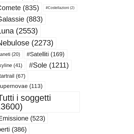
Comete
(835)
#Costellazioni
(2)
alassie
(883)
Luna
(2553)
Nebulose
(2273)
#Satelliti
(169)
aneti
(20)
#Sole
(1211)
yline
(41)
artrail
(67)
upernovae
(113)
utti i soggetti
13600)
Emissione
(523)
erti
(386)