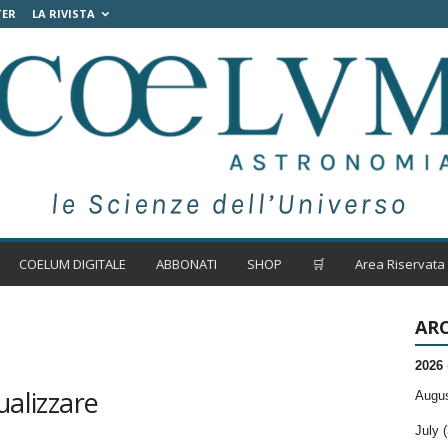
TER
LA RIVISTA
COELUM DIGITALE
ABBONATI
SHOP
🛒
Area Riservata
ARC
2026
ualizzare
Augus
July (