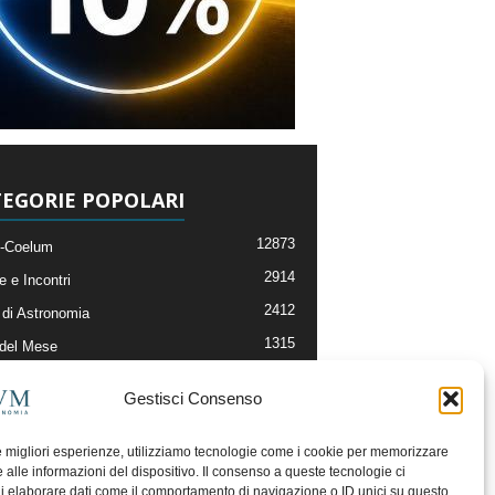
EGORIE POPOLARI
12873
-Coelum
2914
e e Incontri
2412
di Astronomia
1315
 del Mese
365
nomia, Astrofisica e Cosmologia
Gestisci Consenso
268
li e Risorse On-Line
192
og della Redazione
le migliori esperienze, utilizziamo tecnologie come i cookie per memorizzare
 alle informazioni del dispositivo. Il consenso a queste tecnologie ci
i elaborare dati come il comportamento di navigazione o ID unici su questo