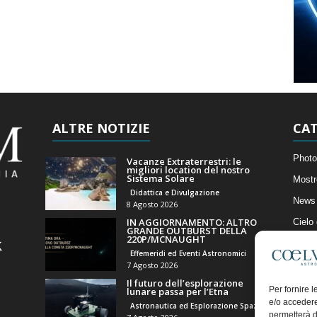
ALTRE NOTIZIE
CAT
Photo
Vacanze Extraterrestri: le
migliori location del nostro
Sistema Solare
Mostr
Didattica e Divulgazione
News 
8 Agosto 2026
IN AGGIORNAMENTO: ALTRO
Cielo
GRANDE OUTBURST DELLA
220P/MCNAUGHT
Astro
Effemeridi ed Eventi Astronomici
Artico
7 Agosto 2026
Il futuro dell’esplorazione
Il Bl
Per fornire 
lunare passa per l’Etna
e/o accedere
Astronautica ed Esplorazione Spaziale
permetterà d