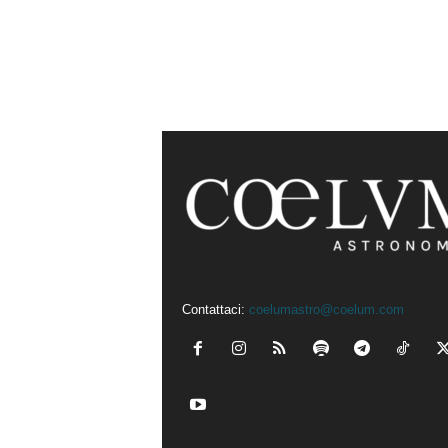
Contattaci:
coelumastro@coelum.com