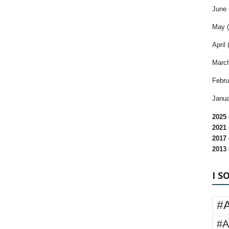
June 
May (
April 
March
Febru
Janua
2025 
2021 
2017 
2013 
I S
#
#A