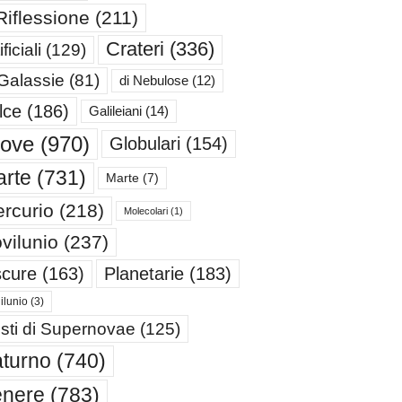
Riflessione
(211)
Crateri
(336)
ificiali
(129)
 Galassie
(81)
di Nebulose
(12)
lce
(186)
Galileiani
(14)
iove
(970)
Globulari
(154)
rte
(731)
Marte
(7)
rcurio
(218)
Molecolari
(1)
vilunio
(237)
cure
(163)
Planetarie
(183)
ilunio
(3)
sti di Supernovae
(125)
turno
(740)
enere
(783)