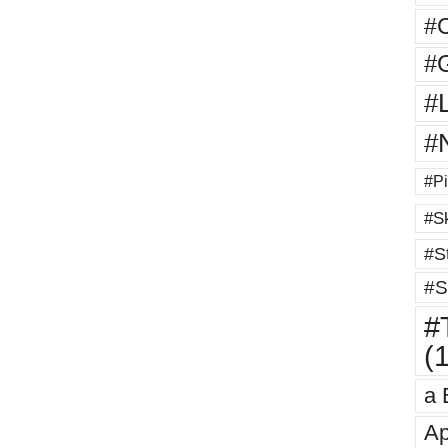
#
#G
#
#
#Pi
#Sk
#St
#S
#T
(
a 
Ap