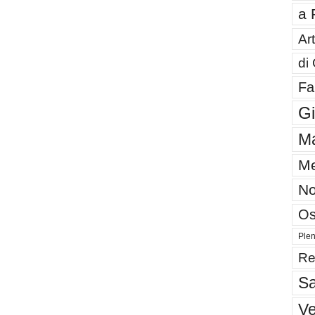
a 
Art
di
Fa
G
Ma
Me
No
Os
Plen
Re
Sa
V