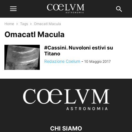
Home
Tags
Omacatl Macula
Omacatl Macula
#Cassini. Nuvoloni estivi su
Titano
Redazione Coelum
-
10 Maggio 2017
CHI SIAMO