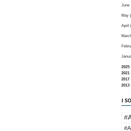
June 
May (
April 
March
Febru
Janua
2025 
2021 
2017 
2013 
I S
#
#A