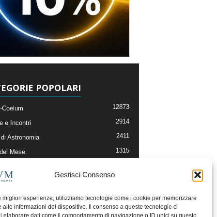
EGORIE POPOLARI
12873
-Coelum
2914
e e Incontri
2411
di Astronomia
1315
 del Mese
365
nomia, Astrofisica e Cosmologia
Gestisci Consenso
268
li e Risorse On-Line
192
og della Redazione
le migliori esperienze, utilizziamo tecnologie come i cookie per memorizzare
 alle informazioni del dispositivo. Il consenso a queste tecnologie ci
i elaborare dati come il comportamento di navigazione o ID unici su questo