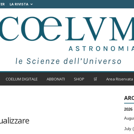
TER
LA RIVISTA
COELUM DIGITALE
ABBONATI
SHOP
🛒
Area Riservata
ARC
2026
ualizzare
Augus
July (