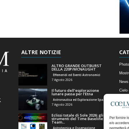
ALTRE NOTIZIE
CAT
Photo
ALTRO GRANDE OUTBURST
DELLA 220P/MCNAUGHT
Mostr
Effemeridi ed Eventi Astronomici
7 Agosto 2026
News 
Il futuro dell’esplorazione
Cielo
lunare passa per l’Etna
Astro
Astronautica ed Esplorazione Spaziale
7 Agosto 2026
Artico
Eclissi totale di Sole 2026: gli
Il Bl
Per fornire 
strumenti del Time Baseline
Team...
e/o accedere
Astrotecnica e Osservazione
permetterà d