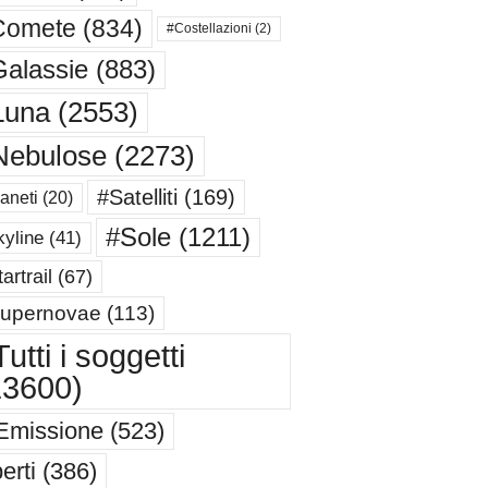
Comete
(834)
#Costellazioni
(2)
alassie
(883)
Luna
(2553)
Nebulose
(2273)
#Satelliti
(169)
aneti
(20)
#Sole
(1211)
yline
(41)
artrail
(67)
upernovae
(113)
utti i soggetti
13600)
Emissione
(523)
erti
(386)