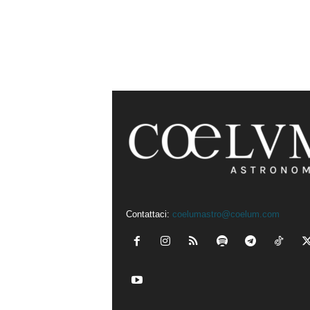
Contattaci:
coelumastro@coelum.com