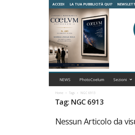
ACCEDI
LA TUA PUBBLICITÀ QUI?
NEWSLET
C
o
NEWS
PhotoCoelum
Sezioni
e
l
Home
Tags
NGC 6913
u
Tag: NGC 6913
m
A
s
Nessun Articolo da vis
t
r
o