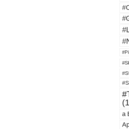
#
#G
#
#
#Pi
#Sk
#St
#S
#T
(
a 
Ap