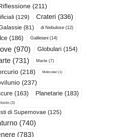
Riflessione
(211)
Crateri
(336)
ificiali
(129)
 Galassie
(81)
di Nebulose
(12)
lce
(186)
Galileiani
(14)
iove
(970)
Globulari
(154)
rte
(731)
Marte
(7)
rcurio
(218)
Molecolari
(1)
vilunio
(237)
cure
(163)
Planetarie
(183)
ilunio
(3)
sti di Supernovae
(125)
turno
(740)
enere
(783)