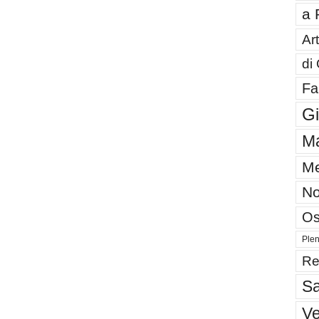
a 
Art
di
Fa
G
Ma
Me
No
Os
Plen
Re
Sa
V