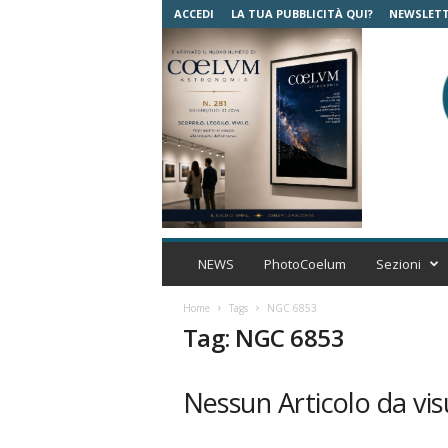
ACCEDI
LA TUA PUBBLICITÀ QUI?
NEWSLET
C
o
NEWS
PhotoCoelum
Sezioni
e
l
Home
Tags
NGC 6853
u
Tag: NGC 6853
m
A
s
Nessun Articolo da vis
t
r
o