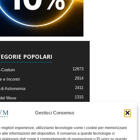
EGORIE POPOLARI
12873
-Coelum
2914
e e Incontri
2411
di Astronomia
1315
 del Mese
365
nomia, Astrofisica e Cosmologia
Gestisci Consenso
268
li e Risorse On-Line
192
og della Redazione
le migliori esperienze, utilizziamo tecnologie come i cookie per memorizzare
 alle informazioni del dispositivo. Il consenso a queste tecnologie ci
i elaborare dati come il comportamento di navigazione o ID unici su questo