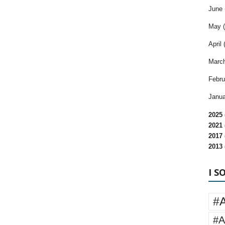
June 
May (
April 
March
Febru
Janua
2025 
2021 
2017 
2013 
I S
#
#A