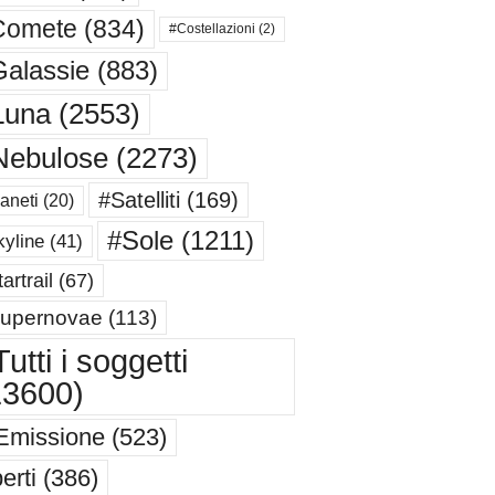
Comete
(834)
#Costellazioni
(2)
alassie
(883)
Luna
(2553)
Nebulose
(2273)
#Satelliti
(169)
aneti
(20)
#Sole
(1211)
yline
(41)
artrail
(67)
upernovae
(113)
utti i soggetti
13600)
Emissione
(523)
erti
(386)