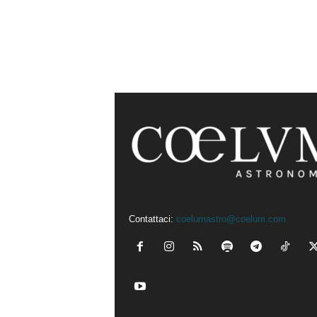
Contattaci:
coelumastro@coelum.com