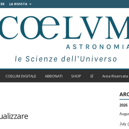
TER
LA RIVISTA
COELUM DIGITALE
ABBONATI
SHOP
🛒
Area Riservata
ARC
2026
ualizzare
Augus
July (