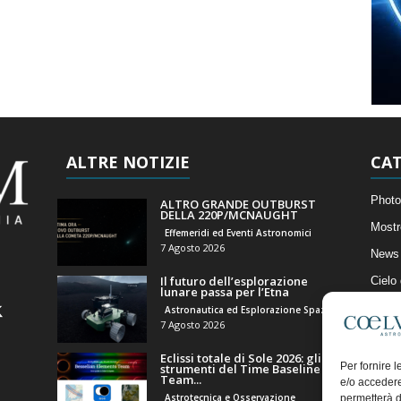
ALTRE NOTIZIE
CAT
Photo
ALTRO GRANDE OUTBURST
DELLA 220P/MCNAUGHT
Mostr
Effemeridi ed Eventi Astronomici
7 Agosto 2026
News 
Il futuro dell’esplorazione
Cielo
lunare passa per l’Etna
Astro
Astronautica ed Esplorazione Spaziale
7 Agosto 2026
Artico
Eclissi totale di Sole 2026: gli
Il Bl
Per fornire 
strumenti del Time Baseline
Team...
e/o accedere
Astrotecnica e Osservazione
permetterà d