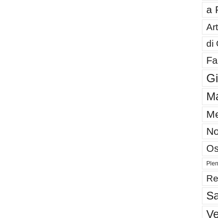
a 
Art
di
Fa
G
Ma
Me
No
Os
Plen
Re
Sa
V