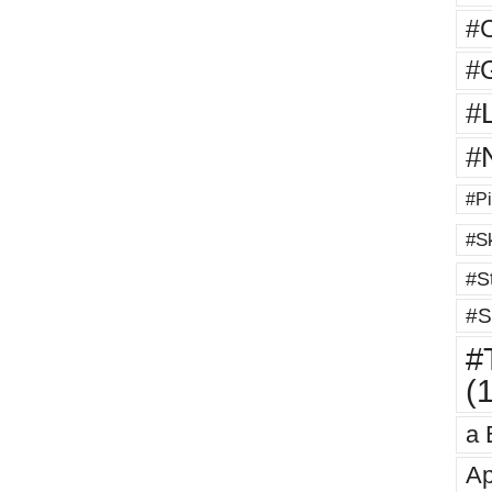
#
#G
#
#
#Pi
#Sk
#St
#S
#T
(
a 
Ap