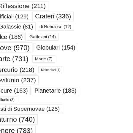
Riflessione
(211)
Crateri
(336)
ificiali
(129)
 Galassie
(81)
di Nebulose
(12)
lce
(186)
Galileiani
(14)
iove
(970)
Globulari
(154)
rte
(731)
Marte
(7)
rcurio
(218)
Molecolari
(1)
vilunio
(237)
cure
(163)
Planetarie
(183)
ilunio
(3)
sti di Supernovae
(125)
turno
(740)
enere
(783)