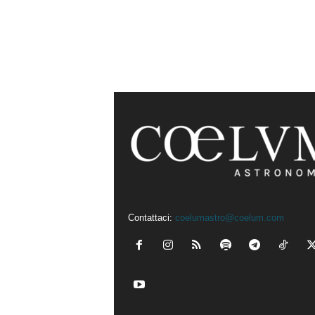
Contattaci:
coelumastro@coelum.com