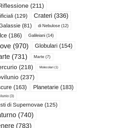
Riflessione
(211)
Crateri
(336)
ificiali
(129)
 Galassie
(81)
di Nebulose
(12)
lce
(186)
Galileiani
(14)
iove
(970)
Globulari
(154)
rte
(731)
Marte
(7)
rcurio
(218)
Molecolari
(1)
vilunio
(237)
cure
(163)
Planetarie
(183)
ilunio
(3)
sti di Supernovae
(125)
turno
(740)
enere
(783)