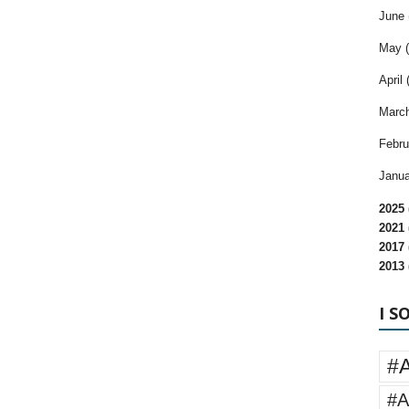
June 
May (
April 
March
Febru
Janua
2025 
2021 
2017 
2013 
I S
#
#A