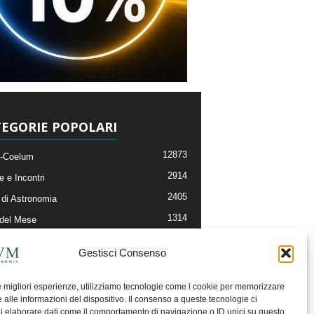
EGORIE POPOLARI
12873
-Coelum
2914
e e Incontri
2405
di Astronomia
1314
 del Mese
365
nomia, Astrofisica e Cosmologia
Gestisci Consenso
268
li e Risorse On-Line
192
og della Redazione
le migliori esperienze, utilizziamo tecnologie come i cookie per memorizzare
 alle informazioni del dispositivo. Il consenso a queste tecnologie ci
i elaborare dati come il comportamento di navigazione o ID unici su questo