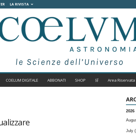
TER
LA RIVISTA
COELUM DIGITALE
ABBONATI
SHOP
🛒
Area Riservata
ARC
2026
ualizzare
Augus
July (