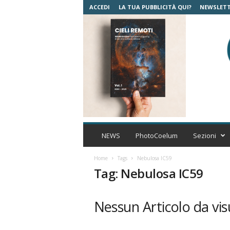
ACCEDI
LA TUA PUBBLICITÀ QUI?
NEWSLET
C
o
NEWS
PhotoCoelum
Sezioni
e
l
Home
Tags
Nebulosa IC59
u
Tag: Nebulosa IC59
m
A
s
Nessun Articolo da vis
t
r
o