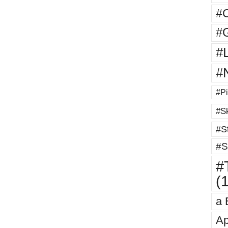
#
#G
#
#
#Pi
#Sk
#St
#S
#T
(
a 
Ap