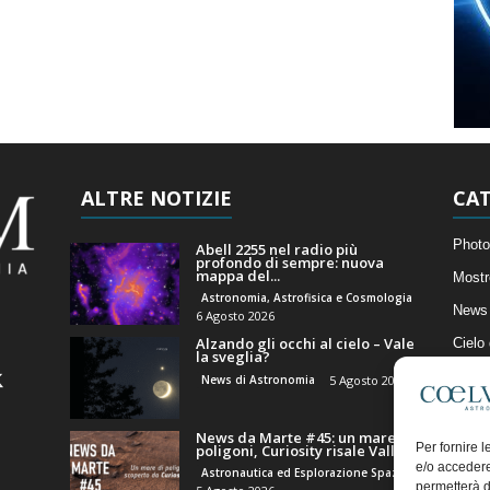
ALTRE NOTIZIE
CAT
Photo
Abell 2255 nel radio più
profondo di sempre: nuova
mappa del...
Mostr
Astronomia, Astrofisica e Cosmologia
News 
6 Agosto 2026
Alzando gli occhi al cielo – Vale
Cielo
la sveglia?
Astro
News di Astronomia
5 Agosto 2026
Artico
News da Marte #45: un mare di
Il Bl
Per fornire 
poligoni, Curiosity risale Valle...
e/o accedere
Astronautica ed Esplorazione Spaziale
permetterà d