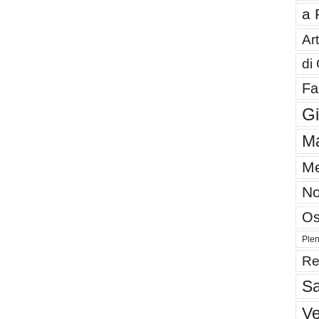
a 
Art
di
Fa
G
Ma
Me
No
Os
Plen
Re
Sa
V