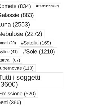
Comete
(834)
#Costellazioni
(2)
alassie
(883)
Luna
(2553)
Nebulose
(2272)
#Satelliti
(169)
aneti
(20)
#Sole
(1210)
yline
(41)
artrail
(67)
upernovae
(113)
utti i soggetti
13600)
Emissione
(520)
erti
(386)