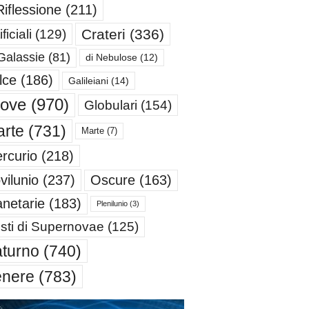
Riflessione
(211)
Crateri
(336)
ificiali
(129)
Galassie
(81)
di Nebulose
(12)
lce
(186)
Galileiani
(14)
iove
(970)
Globulari
(154)
rte
(731)
Marte
(7)
rcurio
(218)
Oscure
(163)
vilunio
(237)
anetarie
(183)
Plenilunio
(3)
sti di Supernovae
(125)
turno
(740)
enere
(783)