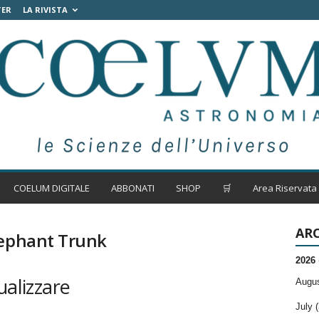
TER
LA RIVISTA
COELUM DIGITALE
ABBONATI
SHOP
🛒
Area Riservata
ARC
lephant Trunk
2026
ualizzare
Augus
July (