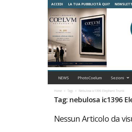
ACCEDI
LA TUA PUBBLICITÀ QUI?
NEWSLET
C
o
NEWS
PhotoCoelum
Sezioni
e
l
Home
Tags
Nebulosa ic1396 Elephant Trunk
u
Tag: nebulosa ic1396 E
m
A
s
Nessun Articolo da vis
t
r
o