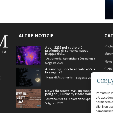
ALTRE NOTIZIE
CAT
Photo
Abell 2255 nel radio più
profondo di sempre: nuova
mappa del...
Mostr
Astronomia, Astrofisica e Cosmologia
News 
6 Agosto 2026
Alzando gli occhi al cielo – Vale
Cielo
la sveglia?
Astro
News di Astronomia
5 Agosto 2026
Artico
News da Marte #45: un mare di
Il Bl
Per fornire 
poligoni, Curiosity risale Valle...
e/o accedere
Astronautica ed Esplorazione Spaziale
permetterà d
5 Agosto 2026
sito. Non ac
caratteristic