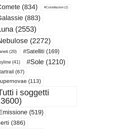
Comete
(834)
#Costellazioni
(2)
alassie
(883)
Luna
(2553)
Nebulose
(2272)
#Satelliti
(169)
aneti
(20)
#Sole
(1210)
yline
(41)
artrail
(67)
upernovae
(113)
utti i soggetti
13600)
Emissione
(519)
erti
(386)