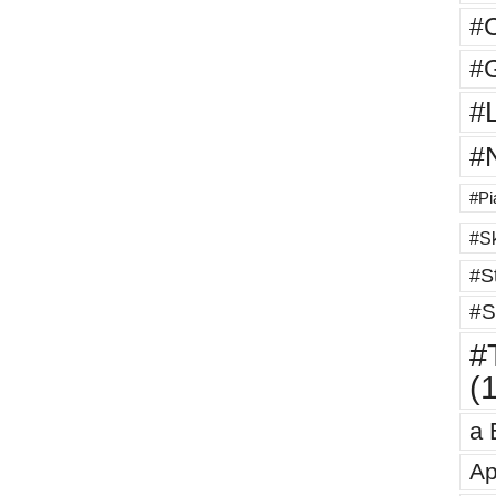
#
#G
#
#
#Pi
#Sk
#St
#S
#T
(
a 
Ap