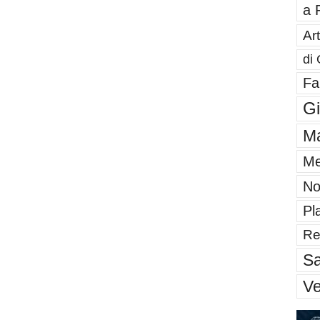
a 
Art
di 
Fa
G
Ma
Me
No
Pl
Re
Sa
V