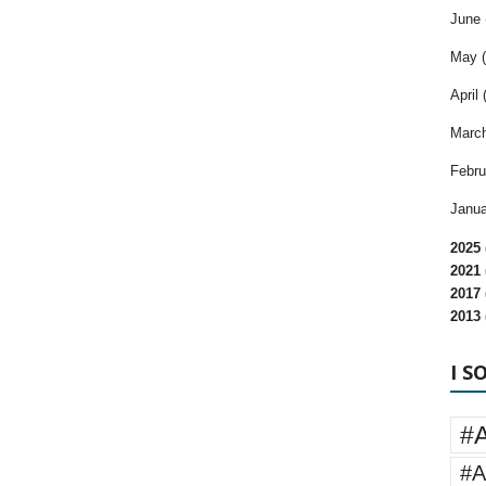
June 
May (
April 
March
Febru
Janua
2025 
2021 
2017 
2013 
I S
#
#A