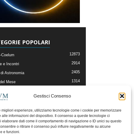
EGORIE POPOLARI
12873
-Coelum
2914
e e Incontri
2405
di Astronomia
1314
 del Mese
365
nomia, Astrofisica e Cosmologia
Gestisci Consenso
268
li e Risorse On-Line
192
og della Redazione
le migliori esperienze, utilizziamo tecnologie come i cookie per memorizzare
 alle informazioni del dispositivo. Il consenso a queste tecnologie ci
i elaborare dati come il comportamento di navigazione o ID unici su questo
consentire o ritirare il consenso può influire negativamente su alcune
he e funzioni.