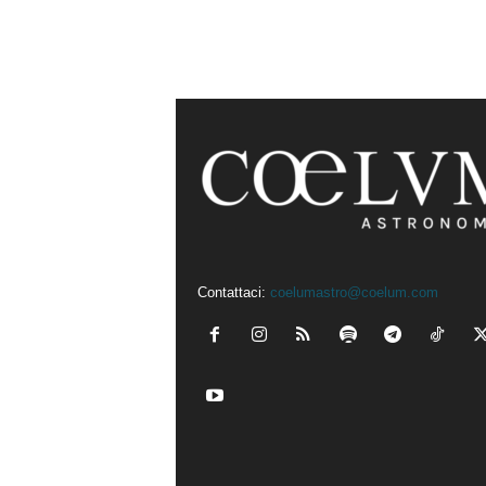
Contattaci:
coelumastro@coelum.com