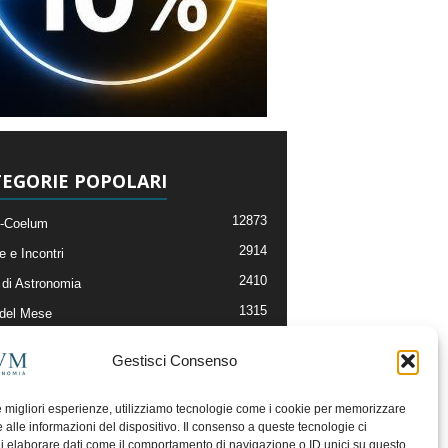
EGORIE POPOLARI
12873
-Coelum
2914
e e Incontri
2410
di Astronomia
1315
 del Mese
365
nomia, Astrofisica e Cosmologia
Gestisci Consenso
268
li e Risorse On-Line
192
og della Redazione
le migliori esperienze, utilizziamo tecnologie come i cookie per memorizzare
 alle informazioni del dispositivo. Il consenso a queste tecnologie ci
i elaborare dati come il comportamento di navigazione o ID unici su questo