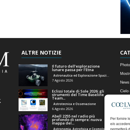
ALTRE NOTIZIE
CAT
Photo
Il futuro dell’esplorazione
lunare passa per l’Etna
Mostr
Astronautica ed Esplorazione Spaziale
7 Agosto 2026
News 
Eclissi totale di Sole 2026: gli
Cielo
strumenti del Time Baseline
Team...
Astro
Astrotecnica e Osservazione
Artico
6 Agosto 2026
Abell 2255 nel radio più
Il Bl
Per fornire 
profondo di sempre: nuova
mappa del...
e/o accedere
Astronomia, Astrofisica e Cosmologia
permetterà d