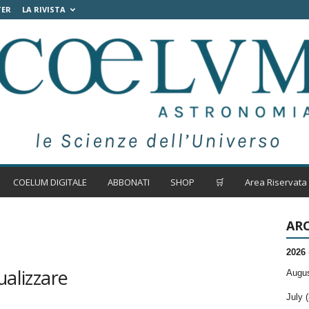
TER
LA RIVISTA
COELUM DIGITALE
ABBONATI
SHOP
🛒
Area Riservata
ARC
2026
ualizzare
Augus
July (