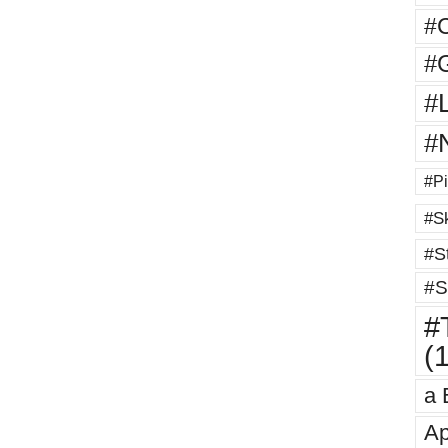
#
#G
#
#
#Pi
#Sk
#St
#S
#T
(
a 
Ap