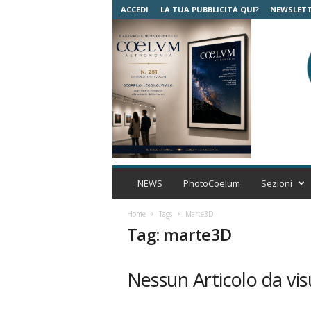
ACCEDI
LA TUA PUBBLICITÀ QUI?
NEWSLET
C
o
NEWS
PhotoCoelum
Sezioni
e
l
Home
Tags
Marte3D
u
Tag: marte3D
m
A
s
Nessun Articolo da vis
t
r
o