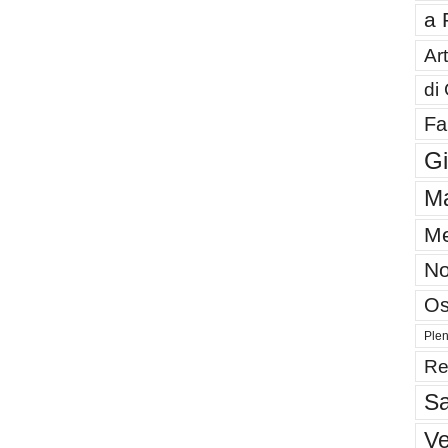
a 
Art
di
Fa
G
Ma
Me
No
Os
Plen
Re
Sa
V