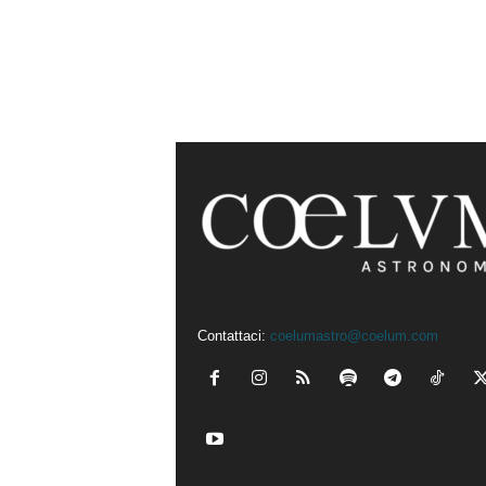
Contattaci:
coelumastro@coelum.com