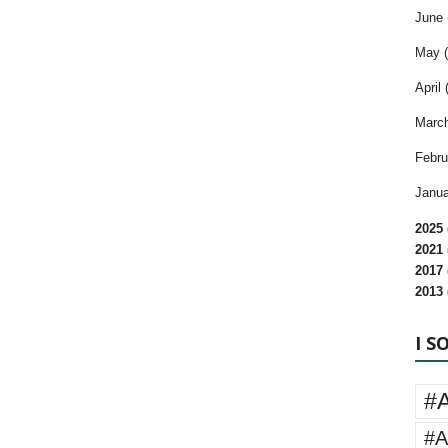
June 
May (
April 
March
Febru
Janua
2025 
2021 
2017 
2013 
I S
#
#A