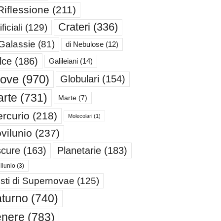
Riflessione
(211)
Crateri
(336)
ificiali
(129)
 Galassie
(81)
di Nebulose
(12)
lce
(186)
Galileiani
(14)
iove
(970)
Globulari
(154)
rte
(731)
Marte
(7)
rcurio
(218)
Molecolari
(1)
vilunio
(237)
cure
(163)
Planetarie
(183)
ilunio
(3)
sti di Supernovae
(125)
turno
(740)
enere
(783)