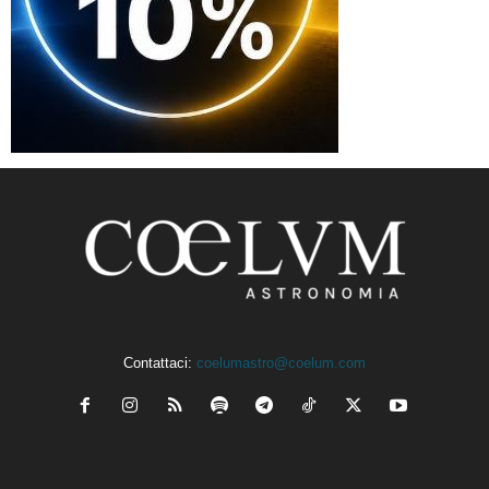
Contattaci:
coelumastro@coelum.com