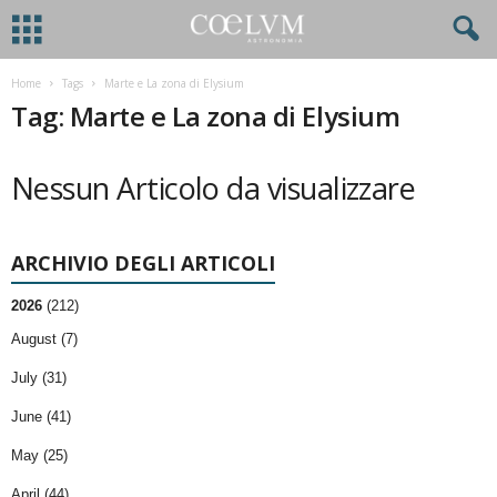
Home
Tags
Marte e La zona di Elysium
Tag: Marte e La zona di Elysium
Nessun Articolo da visualizzare
ARCHIVIO DEGLI ARTICOLI
2026
(212)
August (7)
July (31)
June (41)
May (25)
April (44)