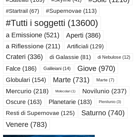
#Supernovae
(113)
#Startrail
(67)
#Tutti i soggetti
(13600)
a Emissione
(521)
Aperti
(386)
a Riflessione
(211)
Artificiali
(129)
Crateri
(336)
di Galassie
(81)
di Nebulose
(12)
Giove
(970)
Falce
(186)
Galileiani
(14)
Marte
(731)
Globulari
(154)
Marte
(7)
Mercurio
(218)
Novilunio
(237)
Molecolari
(1)
Oscure
(163)
Planetarie
(183)
Plenilunio
(3)
Saturno
(740)
Resti di Supernovae
(125)
Venere
(783)