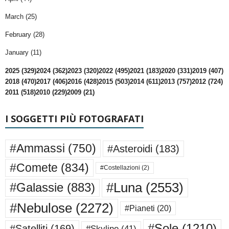
March (25)
February (28)
January (11)
2025 (329)
2024 (362)
2023 (320)
2022 (495)
2021 (183)
2020 (331)
2019 (407)
2018 (470)
2017 (406)
2016 (428)
2015 (503)
2014 (611)
2013 (757)
2012 (724)
2011 (518)
2010 (229)
2009 (21)
I SOGGETTI PIÙ FOTOGRAFATI
#Ammassi
(750)
#Asteroidi
(183)
#Comete
(834)
#Costellazioni
(2)
#Luna
(2553)
#Galassie
(883)
#Nebulose
(2272)
#Pianeti
(20)
#Sole
(1210)
#Satelliti
(169)
#Skyline
(41)