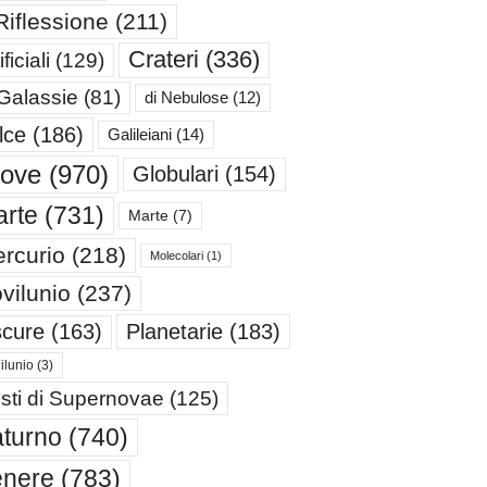
Riflessione
(211)
Crateri
(336)
ificiali
(129)
 Galassie
(81)
di Nebulose
(12)
lce
(186)
Galileiani
(14)
iove
(970)
Globulari
(154)
rte
(731)
Marte
(7)
rcurio
(218)
Molecolari
(1)
vilunio
(237)
cure
(163)
Planetarie
(183)
ilunio
(3)
sti di Supernovae
(125)
turno
(740)
enere
(783)