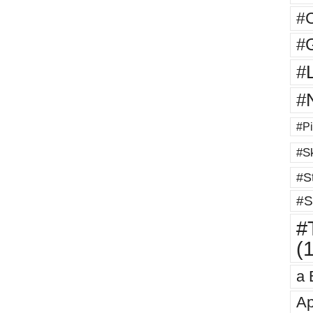
#
#G
#
#
#Pi
#Sk
#St
#S
#T
(
a 
Ap