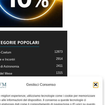
EGORIE POPOLARI
12873
-Coelum
2914
e e Incontri
2411
di Astronomia
1315
 del Mese
365
nomia, Astrofisica e Cosmologia
Gestisci Consenso
268
li e Risorse On-Line
192
og della Redazione
le migliori esperienze, utilizziamo tecnologie come i cookie per memorizzare
 alle informazioni del dispositivo. Il consenso a queste tecnologie ci
i elaborare dati come il comportamento di navigazione o ID unici su questo