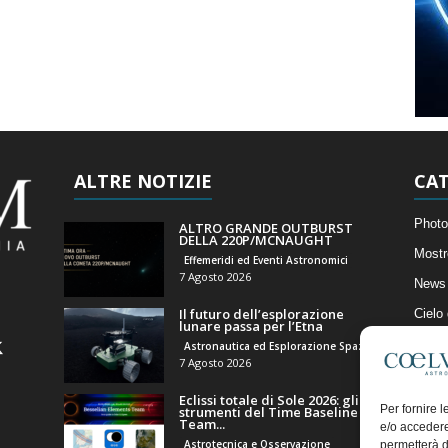
ALTRE NOTIZIE
CAT
Photo
ALTRO GRANDE OUTBURST
DELLA 220P/MCNAUGHT
Mostr
Effemeridi ed Eventi Astronomici
7 Agosto 2026
News 
Il futuro dell’esplorazione
Cielo
lunare passa per l’Etna
Astro
Astronautica ed Esplorazione Spaziale
7 Agosto 2026
Artico
Eclissi totale di Sole 2026: gli
Il Bl
Per fornire 
strumenti del Time Baseline
Team...
e/o accedere
Astrotecnica e Osservazione
permetterà d