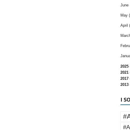
June 
May (
April 
March
Febru
Janua
2025 
2021 
2017 
2013 
I S
#
#A