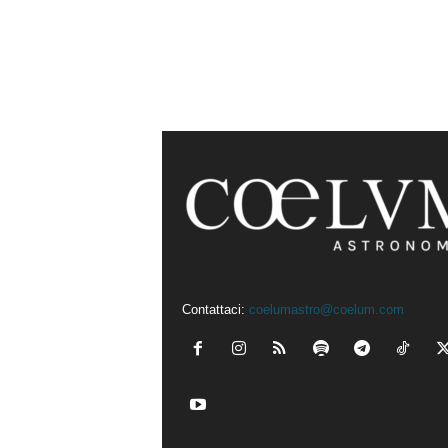
Contattaci:
coelumastro@coelum.com