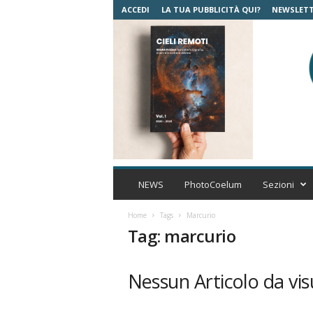
ACCEDI
LA TUA PUBBLICITÀ QUI?
NEWSLET
C
o
NEWS
PhotoCoelum
Sezioni
e
l
Home
Tags
Marcurio
u
Tag: marcurio
m
A
s
Nessun Articolo da vis
t
r
o