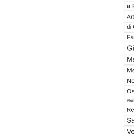
a 
Art
di
Fa
G
Ma
Me
No
Os
Plen
Re
Sa
V