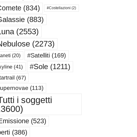
Comete
(834)
#Costellazioni
(2)
alassie
(883)
Luna
(2553)
Nebulose
(2273)
#Satelliti
(169)
aneti
(20)
#Sole
(1211)
yline
(41)
artrail
(67)
upernovae
(113)
utti i soggetti
13600)
Emissione
(523)
erti
(386)