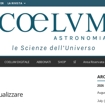
TER
LA RIVISTA
COELUM DIGITALE
ABBONATI
SHOP
🛒
Area Riservata
ARC
2026
ualizzare
Augus
July (